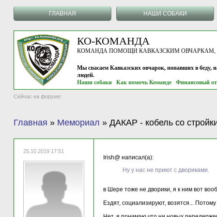
ГЛАВНАЯ
НАШИ СОБАКИ
КО-КОМАНДА
КОМАНДА ПОМОЩИ КАВКАЗСКИМ ОВЧАРКАМ, г.
Мы спасаем Кавказских овчарок, попавших в беду, 
людей.
Наши собаки
Как помочь Команде
Финансовый от
Сейчас на форуме:
Главная
»
Мемориал
»
ДАКАР - кобель со стройк
25.10.2019 17:51
Irish@ написал(а):
Ну у нас не приют с двориками.
в Шере тоже не дворики, я к ним вот вооб
Ездят, социализируют, возятся... Потом
Нет, я понимаю что ни новых передержек,