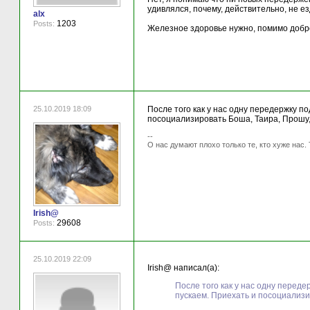
удивлялся, почему, действительно, не е
alx
1203
Posts:
Железное здоровье нужно, помимо добр
25.10.2019 18:09
После того как у нас одну передержку по
посоциализировать Боша, Таира, Прошу, и
--
О нас думают плохо только те, кто хуже нас. 
Irish@
29608
Posts:
25.10.2019 22:09
Irish@ написал(а):
После того как у нас одну переде
пускаем. Приехать и посоциализир