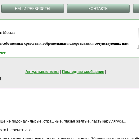
НАШИ РЕКВИЗИТЫ
КОНТАКТЫ
 Москва
на собственные средства и добровольные пожертвования сочувствующих нам
чет
Актуальные темы
|
Последние сообщения
|
и
ще не подойду - лысые, страшные, глазья желтые, пасть как у лягухи...
у что Шереметьево.
 ни красивых мест для старых - с лесом, садом и в 20 минутах от дома с удо