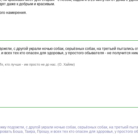
здят даже к добрым и красивым.
ого намерения.
дожгли, с другой украли ночью собак, серьёзных собак, на третьей пытались 
 всех тех кто опасен для здоровья, у простого обывателя - не получится никак
Те, кто лучше - им просто не до нас. (О. Хайям)
ржку подожгли, с другой украли ночью собак, серьёзных собак, на третьей пыт
овать Боша, Таира, Прошу, и всех тех кто опасен для здоровья, у простого обы