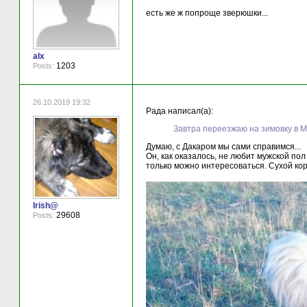
есть же ж попроще зверюшки...
alx
1203
Posts:
26.10.2019 19:32
Рада написал(а):
Завтра переезжаю на зимовку в 
Думаю, с Дакаром мы сами справимся...
Он, как оказалось, не любит мужской пол 
только можно интересоваться. Сухой корм
Irish@
29608
Posts: