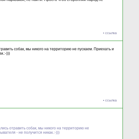
•
ссылка
отравить собак, мы никого на территорию не пускаем. Приехать и
.:-)))
•
ссылка
ались отравить собак, мы никого на территорию не
вателя - не получится никак.:-)))