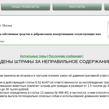
НАШИ РЕКВИЗИТЫ
КОНТАКТЫ
 Москва
на собственные средства и добровольные пожертвования сочувствующих нам
чет
Актуальные темы
|
Последние сообщения
|
ЕДЕНЫ ШТРАФЫ ЗА НЕПРАВИЛЬНОЕ СОДЕРЖАНИ
ума приняла во втором и в третьем чтениях закон об административной отве
я в действующей статье 8.52 КоАП об ответственности за несоблюдение тр
ашних животных повлечет штраф для граждан в размере от 1,5 тысячи до 3 т
ч до 30 тысяч рублей.
тных определены в статье 13 закона № 498-ФЗ, в частности, к ним относятся
вила выгула потенциально опасных собак и использование домашних животн