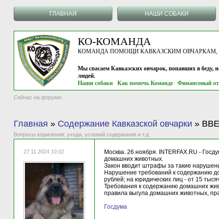
ГЛАВНАЯ
НАШИ СОБАКИ
КО-КОМАНДА
КОМАНДА ПОМОЩИ КАВКАЗСКИМ ОВЧАРКАМ, г.
Мы спасаем Кавказских овчарок, попавших в беду, 
людей.
Наши собаки
Как помочь Команде
Финансовый от
Сейчас на форуме:
Главная
»
Содержание Кавказской овчарки
»
ВВ
Вопросы кормления, ухода, условий содержания и т.д
27.11.2024 10:02
Москва. 26 ноября. INTERFAX.RU - Госд
домашних животных.
Закон вводит штрафы за такие нарушени
Нарушение требований к содержанию дом
рублей; на юридических лиц - от 15 тыся
Требования к содержанию домашних живо
правила выгула домашних животных, пра
Госдума