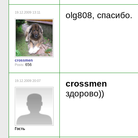
19.12.2009 13:11
olg808, спасибо.
crossmen
656
Posts:
19.12.2009 20:07
crossmen
здорово))
Гость