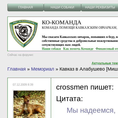
ГЛАВНАЯ
НАШИ СОБАКИ
НАШИ РЕКВИЗИТЫ
КО-КОМАНДА
КОМАНДА ПОМОЩИ КАВКАЗСКИМ ОВЧАРКАМ, г.
Мы спасаем Кавказских овчарок, попавших в беду, н
собственные средства и добровольные пожертвовани
сочувствующих нам людей.
Наши собаки
Как помочь Команде
Финансовый от
Сейчас на форуме:
Актуальные те
Главная
»
Мемориал
»
Кавказ в Алабушево [Миш
07.12.2009 8:39
crossmen пишет:
Цитата:
Мы надеемся, 