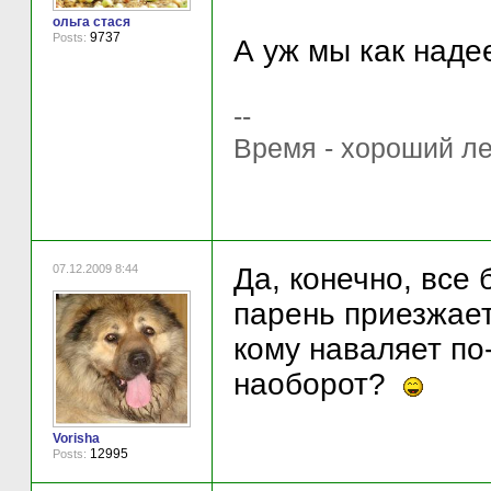
ольга стася
9737
Posts:
А уж мы как наде
--
Время - хороший ле
07.12.2009 8:44
Да, конечно, все 
парень приезжает.
кому наваляет по
наоборот?
Vorisha
12995
Posts: