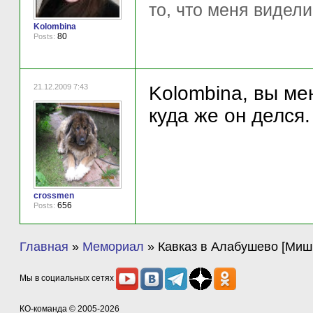
то, что меня видели
Kolombina
80
Posts:
21.12.2009 7:43
Kolombina, вы мен
куда же он делся.
crossmen
656
Posts:
Главная
»
Мемориал
»
Кавказ в Алабушево [Миш
Мы в социальных сетях
КО-команда
© 2005-2026