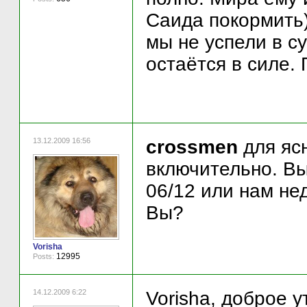
Саида покормить)
мы не успели в су
остаётся в силе.
13.12.2009 16:56
crossmen
для яс
включительно. Вы
06/12 или нам не
Вы?
Vorisha
12995
Posts:
14.12.2009 6:22
Vorisha, доброе 