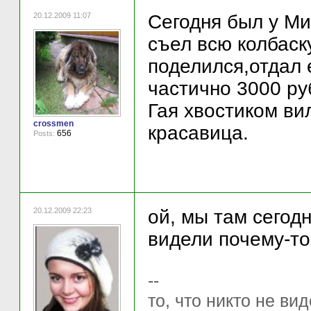
20.12.2009 11:07
Сегодня был у Ми
съел всю колбаск
поделился,отдал 
частично 3000 ру
Гая хвостиком ви
crossmen
красавица.
656
Posts:
20.12.2009 22:23
ой, мы там сегодн
видели почему-то .
--
то, что никто не вид