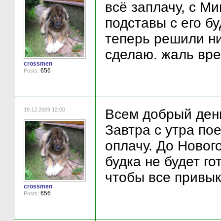
всё заплачу, с М
подставы с его бу
теперь решили ни
сделаю. жаль вре
crossmen
656
Posts:
19.12.2009 12:00
Всем добрый день
Завтра с утра по
оплачу. До Новог
будка не будет го
чтобы все привыка
crossmen
656
Posts: