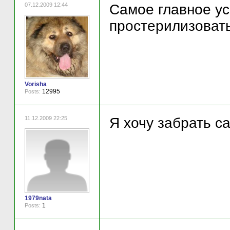
07.12.2009 12:44
Самое главное ус
простерилизовать
Vorisha
12995
Posts:
11.12.2009 22:25
Я хочу забрать са
1979nata
1
Posts: