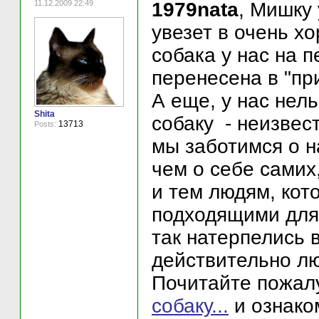
11.12.2009 22:49
1979nata
, Мишку 
увезет в очень х
собака у нас на 
перенесена в "пр
А еще, у нас нель
Shita
собаку - неизвес
13713
Posts:
мы заботимся о н
чем о себе самих,
и тем людям, ко
подходящими для 
так натерпелись в
действительно лю
Почитайте пожал
собаку...
и ознако