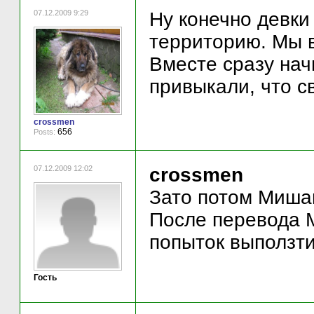
07.12.2009 9:29
Ну конечно девки
территорию. Мы в
Вместе сразу нач
привыкали, что с
crossmen
656
Posts:
07.12.2009 12:02
crossmen
Зато потом Мишане
После перевода 
попыток выползти
Гость