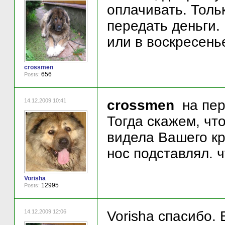
оплачивать. Толь
передать деньги. 
или в воскресень
crossmen
656
Posts:
14.12.2009 10:41
crossmen
на пер
Тогда скажем, что
видела Вашего кр
нос подставлял. 
Vorisha
12995
Posts:
14.12.2009 12:06
Vorisha спасибо.