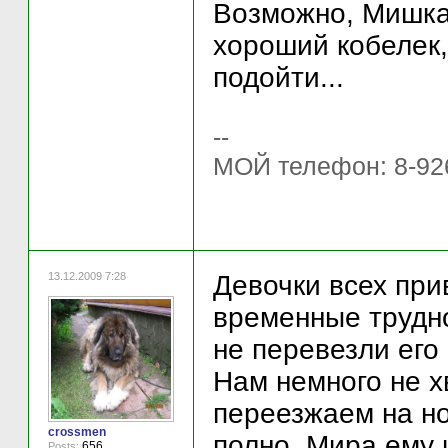
Возможно, Мишка 
хороший кобелек,
подойти...
--
МОЙ телефон: 8-92
13.12.2009 7:28
Девочки всех пр
временные трудно
не перевезли его 
Нам немного не х
переезжаем на но
crossmen
полно. Мира ему и
656
Posts: