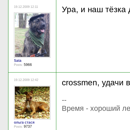
19.12.2009 12:11
Ура, и наш тёзка 
Sata
5966
Posts:
19.12.2009 12:42
crossmen, удачи 
--
Время - хороший ле
ольга стася
9737
Posts: