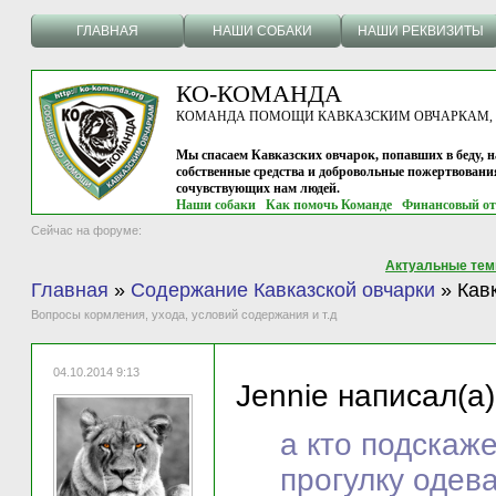
ГЛАВНАЯ
НАШИ СОБАКИ
НАШИ РЕКВИЗИТЫ
КО-КОМАНДА
КОМАНДА ПОМОЩИ КАВКАЗСКИМ ОВЧАРКАМ, г.
Мы спасаем Кавказских овчарок, попавших в беду, н
собственные средства и добровольные пожертвовани
сочувствующих нам людей.
Наши собаки
Как помочь Команде
Финансовый от
Сейчас на форуме:
Актуальные те
Главная
»
Содержание Кавказской овчарки
»
Кав
Вопросы кормления, ухода, условий содержания и т.д
04.10.2014 9:13
Jennie написал(а)
а кто подскаже
прогулку одев