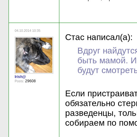
04.10.2014 10:35
Стас написал(а):
Вдруг найдутс
быть мамой. И
будут смотреть
Irish@
29608
Posts:
Если пристраиват
обязательно стер
разведенцы, тольк
собираем по пом