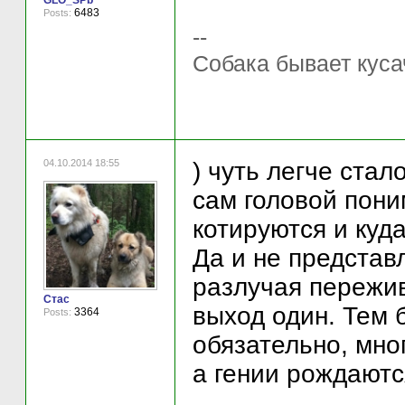
GLO_SPb
6483
Posts:
--
Собака бывает куса
04.10.2014 18:55
) чуть легче стал
сам головой пони
котируются и куд
Да и не представ
разлучая пережив
Стас
выход один. Тем 
3364
Posts:
обязательно, мно
а гении рождаютс