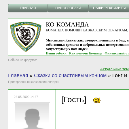
ГЛАВНАЯ
НАШИ СОБАКИ
НАШИ РЕКВИЗИТЫ
КО-КОМАНДА
КОМАНДА ПОМОЩИ КАВКАЗСКИМ ОВЧАРКАМ, г.
Мы спасаем Кавказских овчарок, попавших в беду, н
собственные средства и добровольные пожертвовани
сочувствующих нам людей.
Наши собаки
Как помочь Команде
Финансовый от
Сейчас на форуме:
Актуальные те
Главная
»
Сказки со счастливым концом
»
Гонг и
Пристроенные кавказские овчарки
24.05.2009 14:47
[Гость]