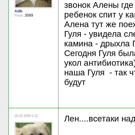
звонок Алены где 
Adib
ребенок спит у к
3089
Posts:
Алена тут же пое
Гуля - увидела с
камина - дрыхла 
Сегодня Гуля был
укол антибиотика
наша Гуля - так ч
будут
26.05.2009 2:12
Лен....всетаки на