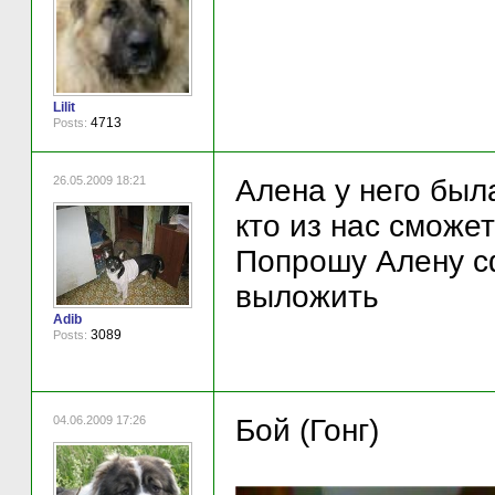
Lilit
4713
Posts:
26.05.2009 18:21
Алена у него была
кто из нас сможет
Попрошу Алену сф
выложить
Adib
3089
Posts:
04.06.2009 17:26
Бой (Гонг)