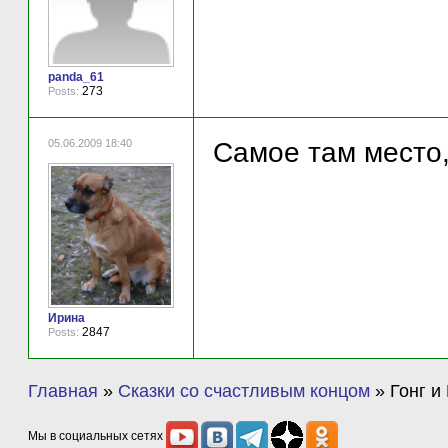
panda_61
273
Posts:
05.06.2009 18:40
Самое там место,
Ирина
2847
Posts:
Главная
»
Сказки со счастливым концом
»
Гонг и
Мы в социальных сетях