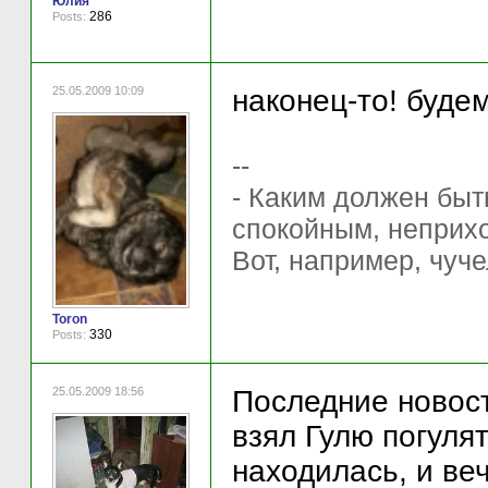
Юлия
286
Posts:
25.05.2009 10:09
наконец-то! будем
--
- Каким должен быт
спокойным, неприхо
Вот, например, чуче
Toron
330
Posts:
25.05.2009 18:56
Последние новост
взял Гулю погулят
находилась, и ве