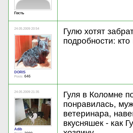
Гость
24.05.2009 20:54
Гулю хотят забра
подробности: кто
DORIS
646
Posts:
24.05.2009 21:35
Гуля в Коломне п
понравилась, муж
ветеринара, наве
вкусняшек - как Г
Adib
хозяину