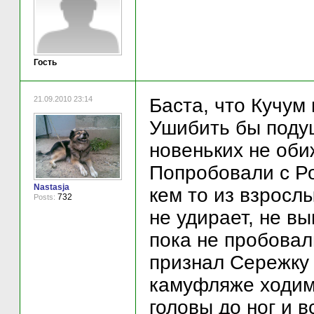
Гость
21.09.2010 23:14
Баста, что Кучум 
Ушибить бы поду
новеньких не обиж
Попробовали с Ро
Nastasja
кем то из взросл
732
Posts:
не удирает, не вы
пока не пробовал
признал Сережку 
камуфляже ходим 
головы до ног и в