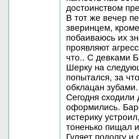
достоинством пре
В тот же вечер п
зверинцем, кроме
побаиваюсь их зн
проявляют агресс
что.. С девками 
Шерку на следую
попытался, за чт
обклацан зубами
Сегодня сходили 
оформились. Баро
истерику устроил
тоненько пищал и
Гуляет подолгу и 