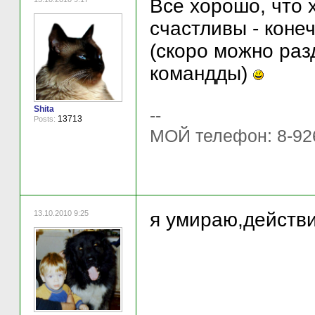
Все хорошо, что 
счастливы - кон
(скоро можно раз
командды)
Shita
--
13713
Posts:
МОЙ телефон: 8-92
13.10.2010 9:25
я умираю,действи