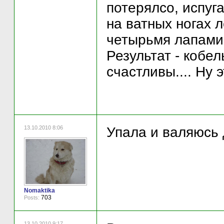
потерялсо, испугал
на ватных ногах л
четырьмя лапами
Результат - кобел
счастливы.... Ну 
13.10.2010 8:06
Упала и валяюсь долг
Nomaktika
703
Posts:
13.10.2010 9:17