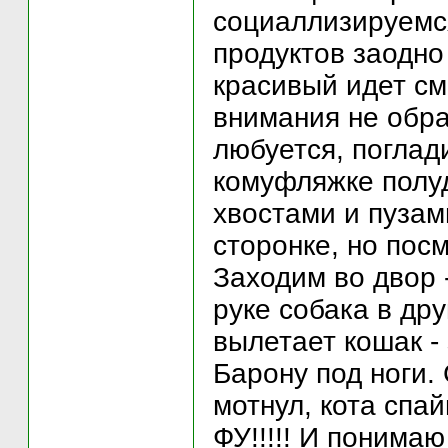
социаллизируемся
продуктов заодно
красивый идет см
внимания не обра
любуется, поглади
комуфляжке полуд
хвостами и пузами
сторонке, но пос
Заходим во двор -
руке собака в дру
вылетает кошак - 
Барону под ноги.
мотнул, кота спа
ФУ!!!!! И понимаю