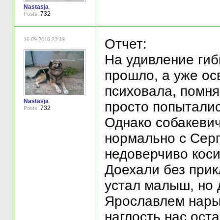
Nastasja
732
Posts:
16.09.2010 23:19
Отчет:
На удивление гиб
прошло, а уже ос
психовала, помня
Nastasja
просто попыталис
732
Posts:
Однако собакевич
нормально с Серг
недоверчиво коси
Доехали без прик
устал малыш, но
Ярославлем нары
наглость нас оста