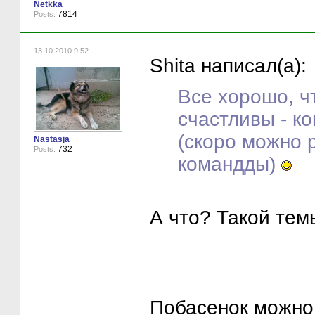
Netkka
7814
Posts:
13.10.2010 9:52
Shita написал(а):
Все хорошо, ч
счастливы - к
(скоро можно р
Nastasja
732
Posts:
командды)
А что? Такой тем
Побасенок можно 