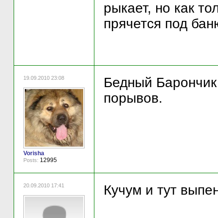
рыкает, но как т
прячется под баню
19.09.2010 23:08
Бедный Барончик
порывов.
Vorisha
12995
Posts:
20.09.2010 17:41
Кучум и тут выпен