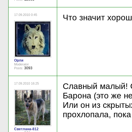
17.09.2010 0:45
Что значит хоро
Орли
Moderator
3093
Posts:
17.09.2010 16:25
Славный малый! С
Барона (это же не
Или он из скрытых
прохлопала, пока
Светлана-812