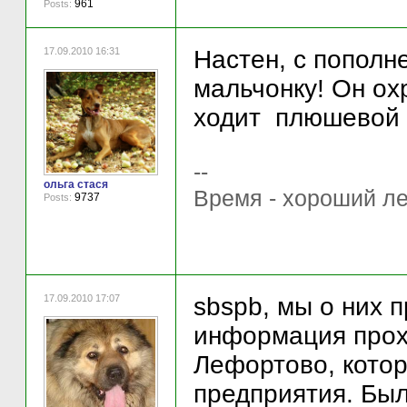
961
Posts:
17.09.2010 16:31
Настен, с попол
мальчонку! Он ох
ходит плюшевой иг
--
ольга стася
Время - хороший ле
9737
Posts:
17.09.2010 17:07
sbspb, мы о них 
информация прохо
Лефортово, котор
предприятия. Был