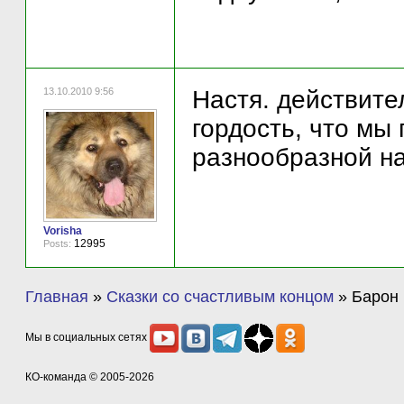
13.10.2010 9:56
Настя. действит
гордость, что мы
разнообразной на
Vorisha
12995
Posts:
Главная
»
Сказки со счастливым концом
»
Барон
Мы в социальных сетях
КО-команда
© 2005-2026