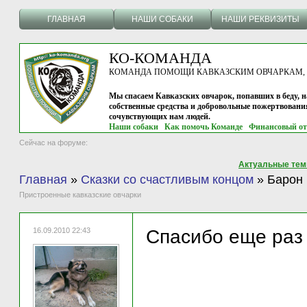
ГЛАВНАЯ
НАШИ СОБАКИ
НАШИ РЕКВИЗИТЫ
КО-КОМАНДА
КОМАНДА ПОМОЩИ КАВКАЗСКИМ ОВЧАРКАМ, г.
Мы спасаем Кавказских овчарок, попавших в беду, н
собственные средства и добровольные пожертвовани
сочувствующих нам людей.
Наши собаки
Как помочь Команде
Финансовый от
Сейчас на форуме:
Актуальные те
Главная
»
Сказки со счастливым концом
»
Барон
Пристроенные кавказские овчарки
16.09.2010 22:43
Спасибо еще раз