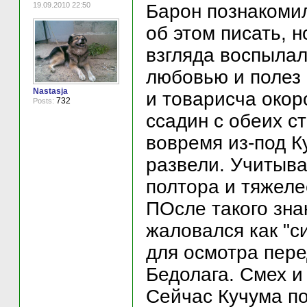
19.09.2010 22:50
Барон познакомил
об этом писать, н
взгляда воспылал
любовью и полез 
Nastasja
и товарисча окор
732
Posts:
ссадин с обеих с
вовремя из-под К
развели. Учитыва
полтора и тяжеле
ПОсле такого зна
жаловался как "с
для осмотра пере
Бедолага. Смех и 
Сейчас Кучума по