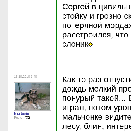
Сергей в цивильн
стойку и грозно с
потеряной морда
расстроился, что 
слоник
13.10.2010 1:40
Как то раз отпуст
дождь мелкий про
понурый такой... 
играл, потом уро
Nastasja
мальчонке видите
732
Posts:
лесу, блин, интер