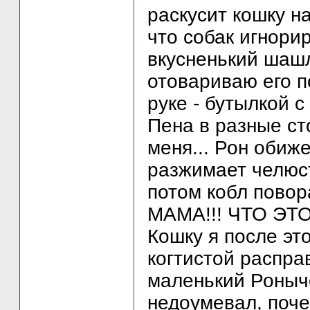
раскусит кошку н
что собак игнорир
вкусненький шашл
отовариваю его п
руке - бутылкой с
Пена в разные сто
меня... Рон обиже
разжимает челюст
потом кобл пово
МАМА!!! ЧТО ЭТО
Кошку я после это
когтистой распра
маленький Роныче
недоумевал, поче