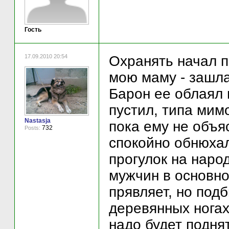
Гость
17.09.2010 20:54
Охранять начал п
мою маму - зашла
Барон ее облаял 
пустил, типа мимо
Nastasja
пока ему не объя
732
Posts:
спокойно обнюхал
прогулок на наро
мужчин в основно
прявляет, но под
деревянных ногах
надо будет подня