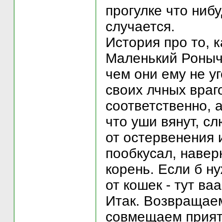
прогулке что ни
случается.
История про то, 
Маленький Роныч
чем они ему не у
своих лчных враг
соответственно, 
что уши вянут, сл
от остервенения 
пообкусал, навер
корень. Если б н
от кошек - тут ва
Итак. Возвращаем
совмещаем прият