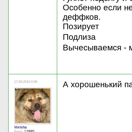
Особенно если не
деффков.
Позирует
Подлиза
Вычесываемся - 
17.09.2010 0:08
А хорошенький п
Vorisha
12995
Posts: