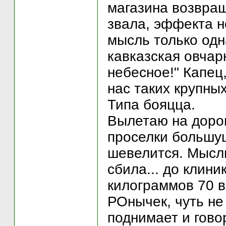
магазина возвращ
звала, эффекта но
мысль только одн
кавказская овчар
небесное!" Капец
нас таких крупных
Типа бояцца.
Вылетаю на дорог
проселки большущ
шевелится. Мысль
сбила... до клини
килограммов 70 в
РОнычек, чуть не 
поднимает и говор