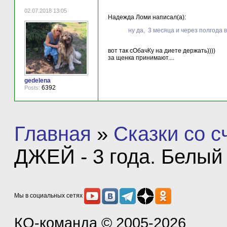
02.07.2018 13:05
Надежда Ломи написал(а):
ну да, 3 месяца и через полгода 
вот так сОбачКу на диете держать))))
за щенка принимают....
gedelena
6392
Posts:
Главная
»
Сказки со 
ДЖЕЙ - 3 года. Белый 
Мы в социальных сетях
КО-команда
© 2005-2026