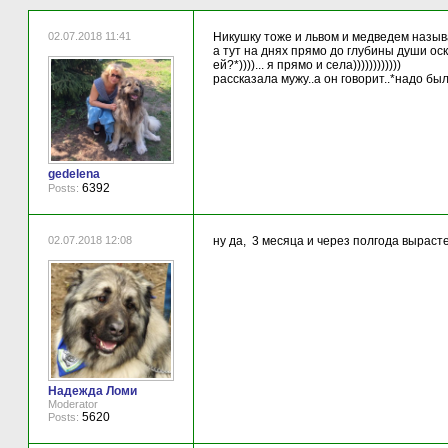
02.07.2018 11:41
Никушку тоже и львом и медведем назыв
а тут на днях прямо до глубины души ос
ей?*))))... я прямо и села))))))))))))
рассказала мужу..а он говорит..*надо было
gedelena
6392
Posts:
02.07.2018 12:08
ну да, 3 месяца и через полгода вырасте
Надежда Ломи
Moderator
5620
Posts: