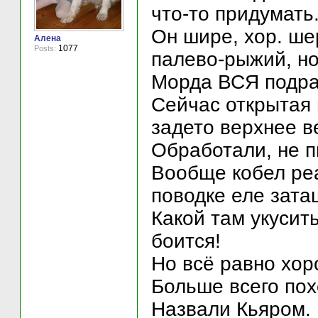
что-то придумать
Он шире, хор. ше
Алена
1077
Posts:
палево-рыжий, но.
Морда ВСЯ подран
Сейчас открытая 
задето верхнее ве
Обработали, не п
Вообще кобел реа
поводке еле зата
Какой там укусит
боится!
Но всё равно хор
Больше всего пох
Назвали Кьяром.