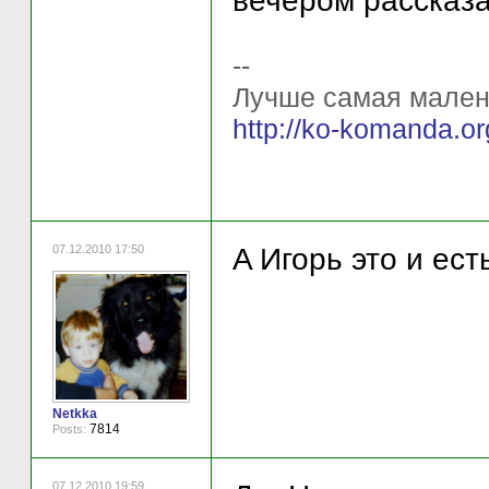
вечером рассказа
--
Лучше самая мален
http://ko-komanda.
07.12.2010 17:50
A Игорь это и ес
Netkka
7814
Posts:
07.12.2010 19:59