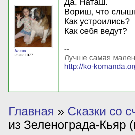
Да, Наташ.
Вориш, что слыш
Как устроились?
Как себя ведут?
--
Алена
1077
Лучше самая мален
Posts:
http://ko-komanda.
Главная
»
Сказки со 
из Зеленограда-Кьяр 