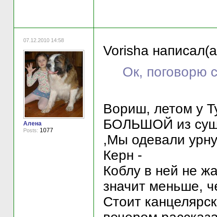
07.12.2010 14:58
Vorisha написал(а
Ок, поговорю с
Вориш, летом у 
БОЛЬШОЙ из сущ
Алена
1077
Posts:
,Мы одевали урну
Керн -
Коблу в ней не жа
значит меньше, че
Стоит канцелярск