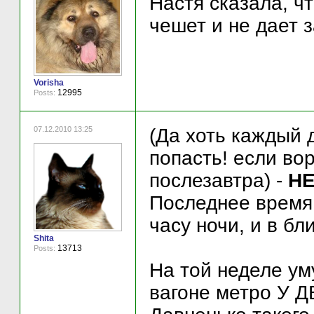
Настя сказала, чт
чешет и не дает 
Vorisha
12995
Posts:
07.12.2010 13:25
(Да хоть каждый 
попасть! если вор
послезавтра) -
Н
Последнее время 
часу ночи, и в бл
Shita
13713
Posts:
На той неделе ум
вагоне метро У Д