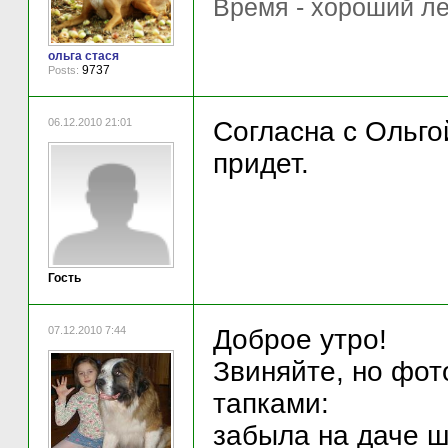
Время - хороший ле
ольга стася
9737
Posts:
06.12.2010 21:01
Согласна с Ольго
придет.
Гость
07.12.2010 7:44
Доброе утро!
Звиняйте, но фот
тапками:
забыла на даче ш