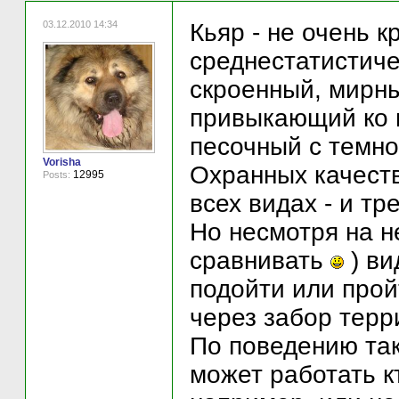
03.12.2010 14:34
Кьяр - не очень 
среднестатистиче
скроенный, мирны
привыкающий ко в
песочный с темно
Vorisha
Охранных качеств
12995
Posts:
всех видах - и тр
Но несмотря на н
сравнивать
) ви
подойти или прой
через забор терр
По поведению так
может работать к