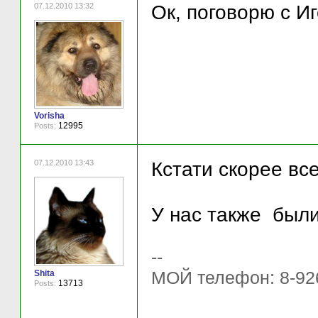
07.12.2010 13:32
Ок, поговорю с И
Vorisha
12995
Posts:
07.12.2010 13:43
Кстати скорее все
У нас также был
--
МОЙ телефон: 8-92
Shita
13713
Posts: