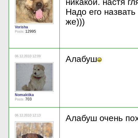
никакой. настя гл
Надо его назвать
же)))
Vorisha
12995
Posts:
06.12.2010 12:09
Алабуш
Nomaktika
703
Posts:
06.12.2010 12:13
Алабуш очень по