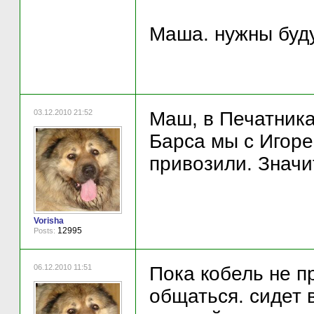
Маша. нужны буд
03.12.2010 21:52
Маш, в Печатника
Барса мы с Игорем
привозили. Значит
Vorisha
12995
Posts:
06.12.2010 11:51
Пока кобель не п
общаться. сидет 