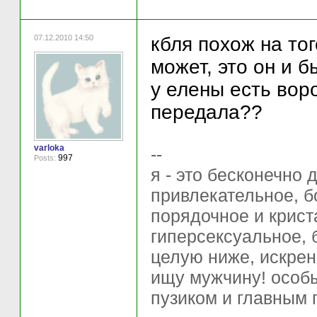
07.12.2010 14:50
кбля похож на тог
может, это он и бы
у елены есть воро
передала??
varloka
--
997
Posts:
я - это бесконечно
привлекательное, б
порядочное и крист
гиперсексуальное
целую ниже, искрен
ищу мужчину! особы
пузиком и главным 