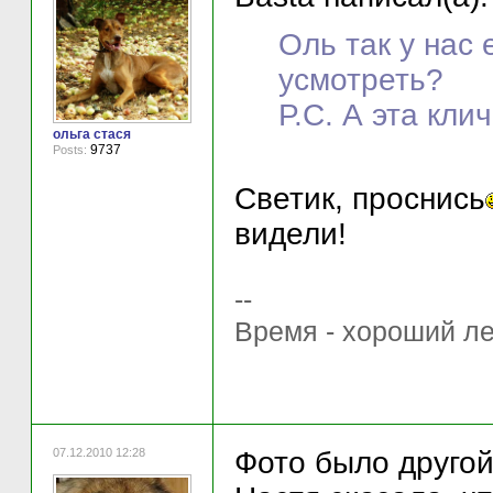
Оль так у нас 
усмотреть?
Р.С. А эта клич
ольга стася
9737
Posts:
Светик, проснись
видели!
--
Время - хороший ле
07.12.2010 12:28
Фото было другой