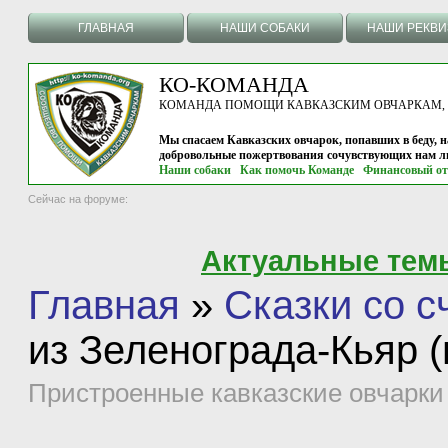
ГЛАВНАЯ
НАШИ СОБАКИ
НАШИ РЕКВ
КО-КОМАНДА
КОМАНДА ПОМОЩИ КАВКАЗСКИМ ОВЧАРКАМ, г.
Мы спасаем Кавказских овчарок, попавших в беду, н
добровольные пожертвования сочувствующих нам л
Наши собаки
Как помочь Команде
Финансовый от
Сейчас на форуме:
Актуальные тем
Главная
»
Сказки со 
из Зеленограда-Кьяр 
Пристроенные кавказские овчарки