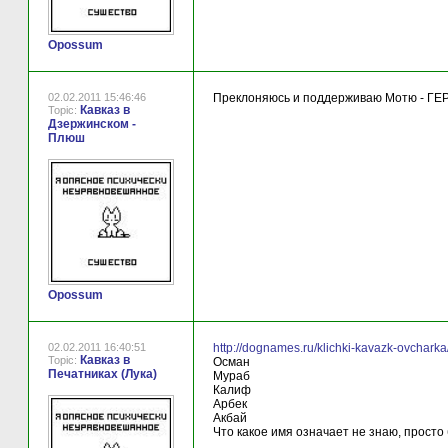
Opossum
02.02.2011 15:46:46
Преклоняюсь и поддерживаю Мотю - ГЕ
Кавказ в
Topic:
Дзержинском -
Плюш
Opossum
02.02.2011 16:40:51
http://dognames.ru/klichki-kavazk-ovcharka
Кавказ в
Topic:
Осман
Печатниках (Лука)
Мураб
Калиф
Арбек
Акбай
Что какое имя означает не знаю, прост