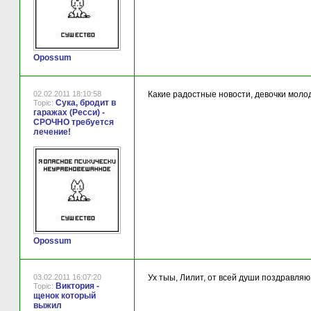
Opossum
02.02.2011 18:10:58
Какие радостные новости, девочки молод
Сука, бродит в
Topic:
гаражах (Ресси) -
СРОЧНО требуется
лечение!
Opossum
03.02.2011 16:07:20
Ух тыы, Лилит, от всей души поздравляю
Виктория -
Topic:
щенок который
выжил