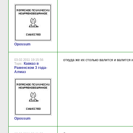
Opossum
03.02.2011 19:15:56
откуда же их столько валится и валится и
Кавказ в
Topic:
Раменском 3 года-
Алмаз
Opossum