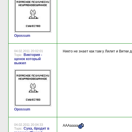
Opossum
04.02.2011 20:02:01
Никто не знает как там у Лилит и Витки 
Виктория -
Topic:
щенок который
выжил
Opossum
04.02.2011 20:04:33
АААаааа
Сука, бродит в
Topic: