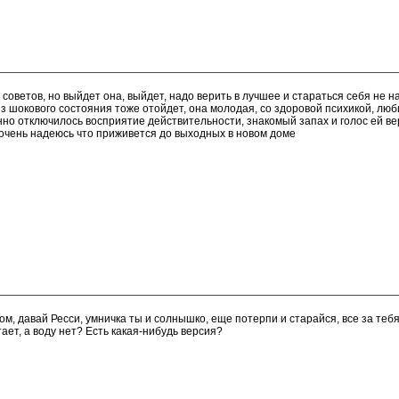
 советов, но выйдет она, выйдет, надо верить в лучшее и стараться себя не 
из шокового состояния тоже отойдет, она молодая, со здоровой психикой, люб
нно отключилось восприятие действительности, знакомый запах и голос ей вер
 очень надеюсь что приживется до выходных в новом доме
ом, давай Ресси, умничка ты и солнышко, еще потерпи и старайся, все за теб
тает, а воду нет? Есть какая-нибудь версия?