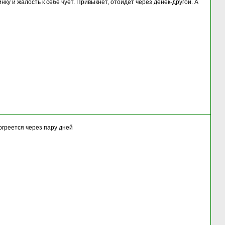
нку и жалость к себе чует. Привыкнет, отойдет через денек-другой. А
огреется через пару дней