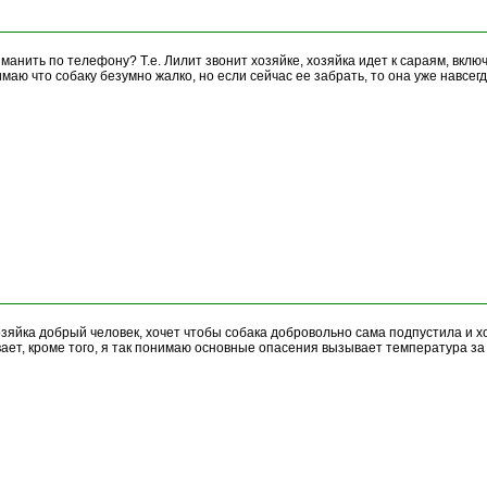
манить по телефону? Т.е. Лилит звонит хозяйке, хозяйка идет к сараям, вклю
маю что собаку безумно жалко, но если сейчас ее забрать, то она уже навсегд
зяйка добрый человек, хочет чтобы собака добровольно сама подпустила и ход
ет, кроме того, я так понимаю основные опасения вызывает температура за 