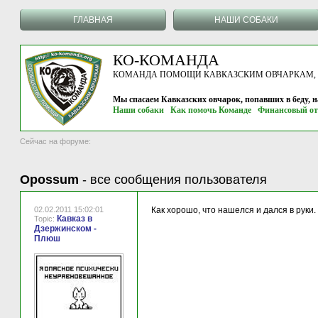
ГЛАВНАЯ
НАШИ СОБАКИ
КО-КОМАНДА
КОМАНДА ПОМОЩИ КАВКАЗСКИМ ОВЧАРКАМ, г.
Мы спасаем Кавказских овчарок, попавших в беду, 
Наши собаки
Как помочь Команде
Финансовый от
Сейчас на форуме:
Opossum
-
все сообщения пользователя
02.02.2011 15:02:01
Как хорошо, что нашелся и дался в рук
Кавказ в
Topic:
Дзержинском -
Плюш