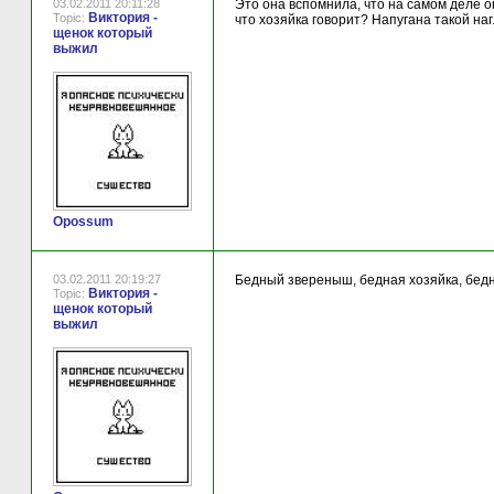
03.02.2011 20:11:28
Это она вспомнила, что на самом деле он
Виктория -
Topic:
что хозяйка говорит? Напугана такой на
щенок который
выжил
Opossum
03.02.2011 20:19:27
Бедный звереныш, бедная хозяйка, бедня
Виктория -
Topic:
щенок который
выжил