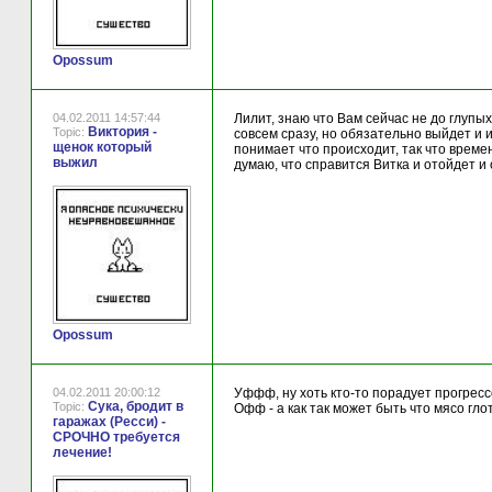
Opossum
04.02.2011 14:57:44
Лилит, знаю что Вам сейчас не до глупых
Виктория -
Topic:
совсем сразу, но обязательно выйдет и 
щенок который
понимает что происходит, так что време
выжил
думаю, что справится Витка и отойдет и
Opossum
04.02.2011 20:00:12
Уффф, ну хоть кто-то порадует прогресс
Сука, бродит в
Topic:
Офф - а как так может быть что мясо гло
гаражах (Ресси) -
СРОЧНО требуется
лечение!