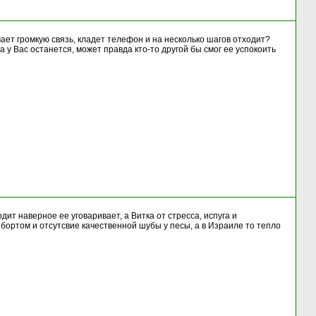
чает громкую связь, кладет телефон и на несколько шагов отходит?
а у Вас останется, может правда кто-то другой бы смог ее успокоить
ит наверное ее уговаривает, а Витка от стресса, испуга и
бортом и отсутсвие качественной шубы у песы, а в Израиле то тепло