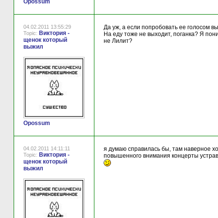
Opossum
04.02.2011 13:55:29
Да уж, а если попробовать ее голосом вы
Виктория -
Topic:
На еду тоже не выходит, поганка? Я пони
щенок который
не Лилит?
выжил
Opossum
04.02.2011 14:11:11
я думаю справилась бы, там наверное хо
Виктория -
Topic:
повышенного внимания концерты устрава
щенок который
выжил