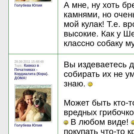
А мне, ну хоть б
Голубева Юлия
камнями, но очен
мой кулак! Т.е. в
высокие. Как у Ш
классно собаку м
28.09.2011 15:48:48
Вы издеваетесь д
Кавказ в
Topic:
Печатниках -
собирать их не у
Кордиалита (Кора).
ДОМА!
знаю.
Может быть кто-то
вредных грибочко
В любом виде!
Голубева Юлия
покупать что-то 