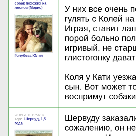
собак похожих на
У них все очень 
леонов (Морис)
гулять с Колей на
Играя, ставит лап
порой больно пол
игривый, не стар
глистогонку дават
Голубева Юлия
Коля у Кати уезжа
сын. Вот может т
воспримут собак
28.09.2011 15:56:07
Шервуду заказали
Шервуд, 1,5
Topic:
года
сожалению, он не