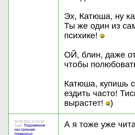
Эх, Катюша, ну к
Ты же один из са
психике!
ОЙ, блин, даже от
чтобы полюбоват
Катюша, купишь с
ездить часто! Ти
вырастет!
)
29.09.2011 22:54:49
А я тоже уже чи
Поднимаем
Topic:
настроение
(приколы)