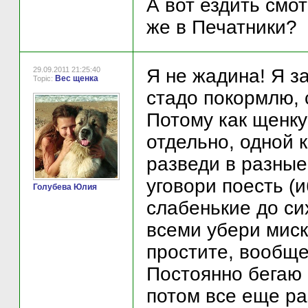
А вот ездить смо
же в Печатники?
29.09.2011 21:25:40
Я не жадина! Я з
Вес щенка
Topic:
стадо покормлю, 
Потому как щенку 
отдельно, одной к
разведи в разные
уговори поесть (
Голубева Юлия
слабенькие до сих
всеми убери миски
простите, вообще
Постоянно бегаю 
потом все еще раз