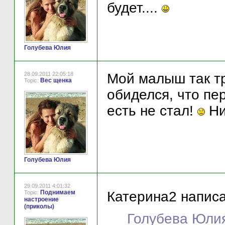
будет....
Голубева Юлия
28.09.2011 22:05:18
Мой малыш так тр
Вес щенка
Topic:
обиделся, что пе
есть не стал!
Ни
Голубева Юлия
29.09.2011 4:01:32
Поднимаем
Катерина2 написа
Topic:
настроение
(приколы)
Голубева Юлия