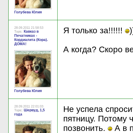
Голубева Юлия
28.09.2011 21:58:53
Я только за!!!!!!
)
Кавказ в
Topic:
Печатниках -
Кордиалита (Кора).
ДОМА!
А когда? Скоро ве
Голубева Юлия
28.09.2011 22:01:03
Не успела спроси
Шервуд, 1,5
Topic:
года
пятницу. Потому ч
позвонить.
А в п