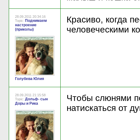
28.09.2011 20:34:16
Красиво, когда п
Поднимаем
Topic:
настроение
человеческими ко
(приколы)
Голубева Юлия
28.09.2011 21:15:58
Чтобы слюнями п
Дольф- сын
Topic:
Доры и Рика
натискаться от д