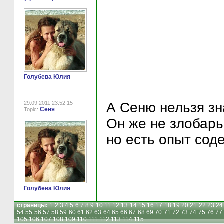
Голубева Юлия
29.09.2011 23:52:15
А Сеню нельзя з
Сеня
Topic:
Он же не злобарь.
но есть опыт сод
Голубева Юлия
страницы:
1
2
3
4
5
6
7
8
9
10
11
12
13
14
15
16
17
18
19
20
21
22
23
24
54
55
56
57
58
59
60
61
62
63
64
65
66
67
68
69
70
71
72
73
74
75
76
77
105
106
107
108
109
110
111
112
113
114
115