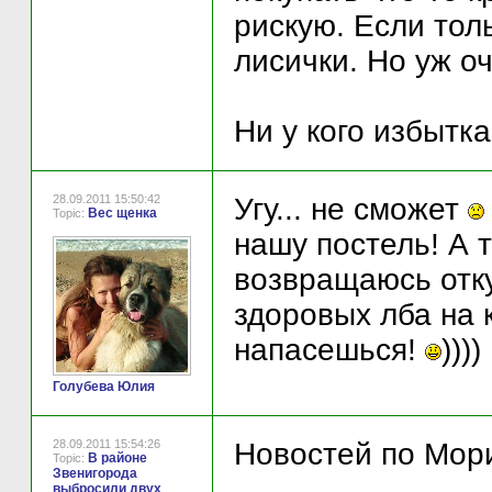
рискую. Если тол
лисички. Но уж о
Ни у кого избытк
28.09.2011 15:50:42
Угу... не сможет
Вес щенка
Topic:
нашу постель! А 
возвращаюсь отку
здоровых лба на 
напасешься!
))))
Голубева Юлия
28.09.2011 15:54:26
Новостей по Мори
В районе
Topic:
Звенигорода
выбросили двух