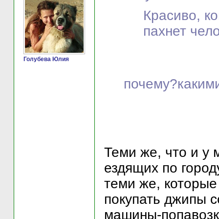
Красиво, ко
пахнет чело
Голубева Юлия
почему?каким
Теми же, что и у
ездящих по город
теми же, которые
покупать джипы с
машины-попавоз