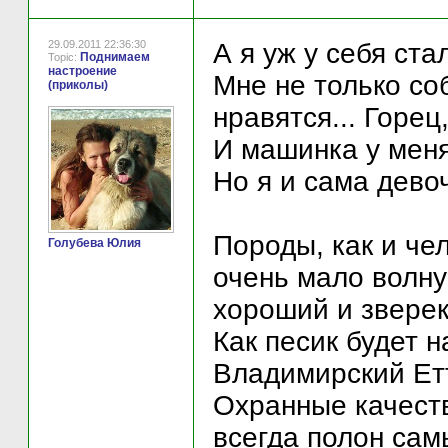
29.09.2011 22:36:30
А я уж у себя ста
Поднимаем
Topic:
настроение
Мне не только со
(приколы)
нравятся... Горец
И машинка у меня
Но я и сама дев
Породы, как и че
Голубева Юлия
очень мало волну
хороший и звере
Как песик будет н
Владимирский Етт
Охранные качест
всегда полон самы