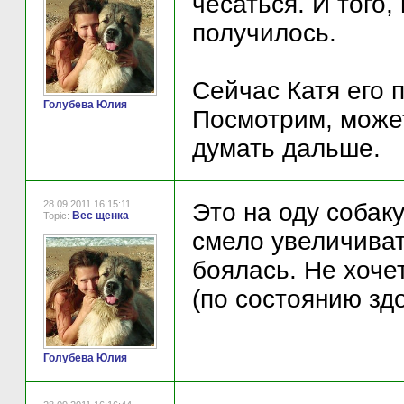
чесаться. И того,
получилось.
Сейчас Катя его 
Голубева Юлия
Посмотрим, может
думать дальше.
28.09.2011 16:15:11
Это на оду собак
Вес щенка
Topic:
смело увеличива
боялась. Не хоче
(по состоянию зд
Голубева Юлия