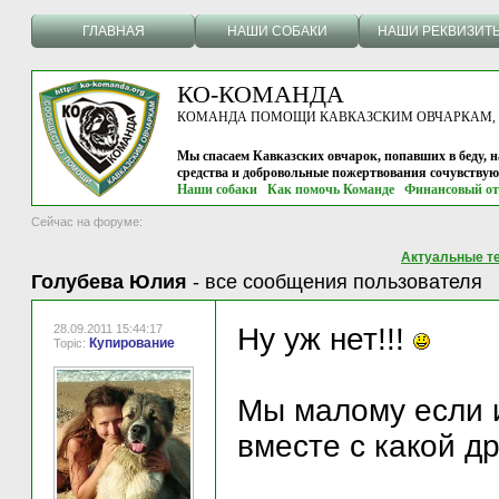
ГЛАВНАЯ
НАШИ СОБАКИ
НАШИ РЕКВИЗИТ
КО-КОМАНДА
КОМАНДА ПОМОЩИ КАВКАЗСКИМ ОВЧАРКАМ, г.
Мы спасаем Кавказских овчарок, попавших в беду, н
средства и добровольные пожертвования сочувству
Наши собаки
Как помочь Команде
Финансовый от
Сейчас на форуме:
Актуальные т
Голубева Юлия
-
все сообщения пользователя
28.09.2011 15:44:17
Ну уж нет!!!
Купирование
Topic:
Мы малому если и
вместе с какой др