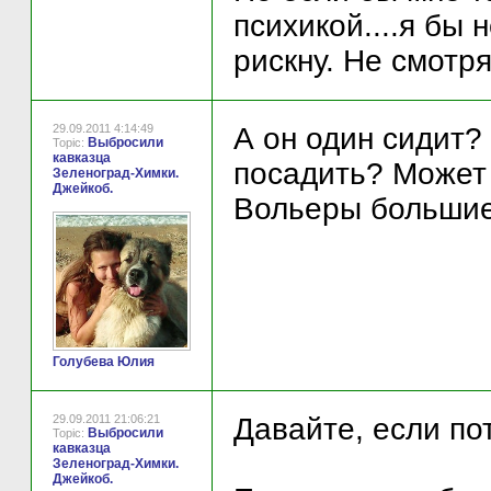
психикой....я бы 
рискну. Не смотря
29.09.2011 4:14:49
А он один сидит? 
Выбросили
Topic:
кавказца
посадить? Может 
Зеленоград-Химки.
Джейкоб.
Вольеры большие.
Голубева Юлия
29.09.2011 21:06:21
Давайте, если по
Выбросили
Topic:
кавказца
Зеленоград-Химки.
Джейкоб.