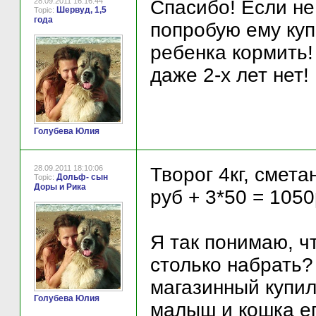
28.09.2011 16:16:44
Спасибо! Если не
Шервуд, 1,5
Topic:
года
попробую ему куп
ребенка кормить!
даже 2-х лет нет!
Голубева Юлия
28.09.2011 18:10:06
Творог 4кг, смета
Дольф- сын
Topic:
Доры и Рика
руб + 3*50 = 105
Я так понимаю, ч
столько набрать?
магазинный купил
Голубева Юлия
малыш и кошка ег