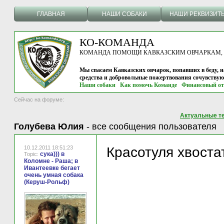
ГЛАВНАЯ
НАШИ СОБАКИ
НАШИ РЕКВИЗИТ
КО-КОМАНДА
КОМАНДА ПОМОЩИ КАВКАЗСКИМ ОВЧАРКАМ, г.
Мы спасаем Кавказских овчарок, попавших в беду, н
средства и добровольные пожертвования сочувству
Наши собаки
Как помочь Команде
Финансовый от
Сейчас на форуме:
Актуальные т
Голубева Юлия
-
все сообщения пользователя
10.12.2011 18:51:23
Красотуля хвост
сука))) в
Topic:
Коломне - Раша; в
Ивантеевке бегает
очень умная собака
(Керуш-Рольф)