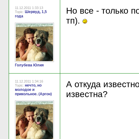
11.12.2011 1:33:13
Но все - только п
Шервуд, 1,5
Topic:
года
тп).
Голубева Юлия
11.12.2011 1:34:16
А откуда известн
нечто, но
Topic:
молодое и
известна?
прикольное. (Аргон)