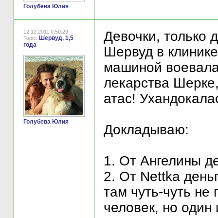
Голубева Юлия
12.12.2011 0:50:29
Девочки, только 
Шервуд, 1,5
Topic:
года
Шервуд в клинике
машиной воевала,
лекарства Шерке,
атас! Ухандокала
Голубева Юлия
Докладываю:
1. От Ангелины д
2. От Nettka день
там чуть-чуть не
человек, но один 