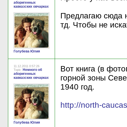
аборигенных
кавказских овчарках
Предлагаю сюда 
тд. Чтобы не иск
Голубева Юлия
11.12.2011 0:57:26
Вот книга (в фот
Немного об
Topic:
аборигенных
горной зоны Севе
кавказских овчарках
1940 год.
http://north-cauca
Голубева Юлия