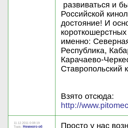
развиваться и бы
Российской кинол
достояние! И осн
короткошерстных 
именно: Северная
Республика, Каба
Карачаево-Черкес
Ставропольский к
Взято отсюда:
http://www.pitomec
11.12.2011 0:08:19
Просто у нас воз
Немного об
Topic: