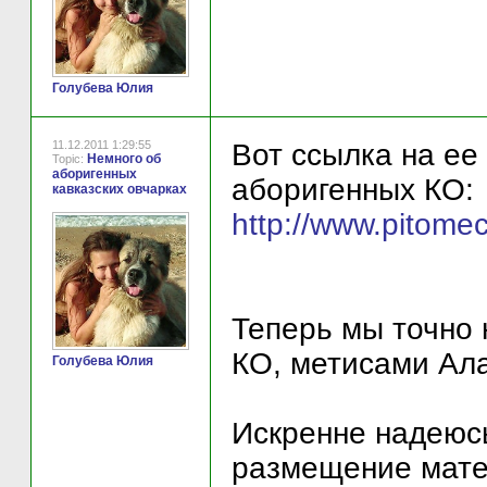
Голубева Юлия
11.12.2011 1:29:55
Вот ссылка на ее
Немного об
Topic:
аборигенных
аборигенных КО:
кавказских овчарках
http://www.pitomec
Теперь мы точно 
КО, метисами Ала
Голубева Юлия
Искренне надеюсь
размещение мате