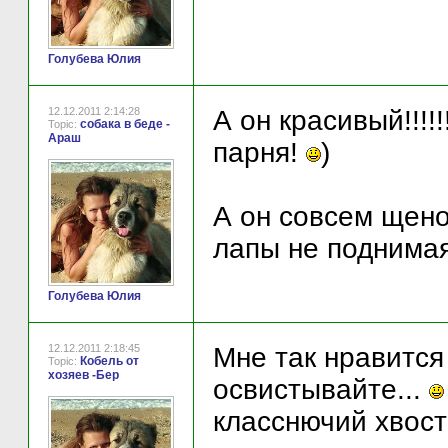
Голубева Юлия
12.12.2011 2:14:28
А он красивый!!!!!
собака в беде -
Topic:
Араш
парня!
)
А он совсем щено
лапы не поднимая.
Голубева Юлия
12.12.2011 2:18:45
Мне так нравится 
Кобель от
Topic:
хозяев -Бер
освистывайте...
класснючий хвос