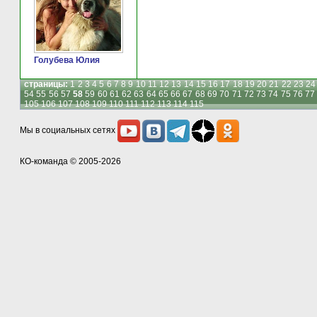
Голубева Юлия
страницы:
1
2
3
4
5
6
7
8
9
10
11
12
13
14
15
16
17
18
19
20
21
22
23
24
54
55
56
57
58
59
60
61
62
63
64
65
66
67
68
69
70
71
72
73
74
75
76
77
105
106
107
108
109
110
111
112
113
114
115
Мы в социальных сетях
КО-команда
© 2005-2026