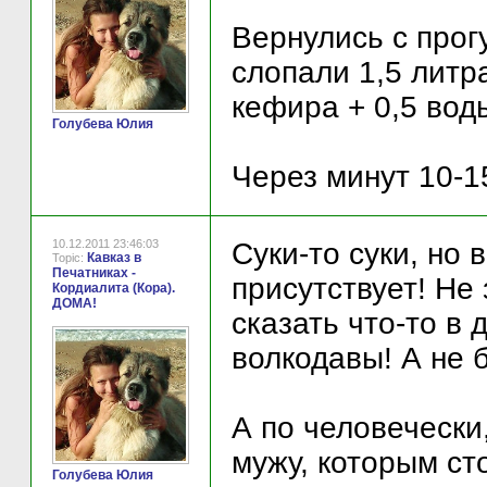
Вернулись с прог
слопали 1,5 литр
кефира + 0,5 воды
Голубева Юлия
Через минут 10-1
10.12.2011 23:46:03
Суки-то суки, но 
Кавказ в
Topic:
Печатниках -
присутствует! Не
Кордиалита (Кора).
ДОМА!
сказать что-то в 
волкодавы! А не 
А по человечески,
мужу, которым ст
Голубева Юлия