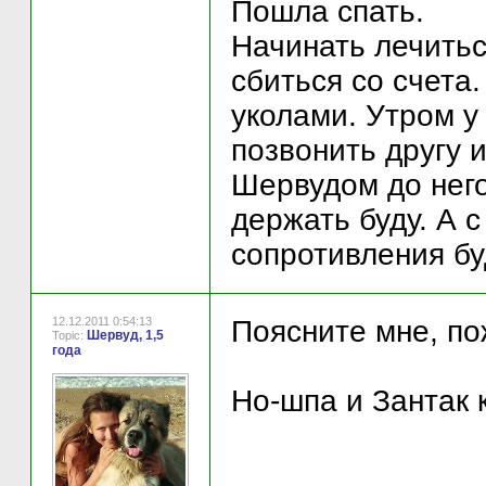
Пошла спать.
Начинать лечитьс
сбиться со счета
уколами. Утром у
позвонить другу и
Шервудом до него
держать буду. А 
сопротивления бу
12.12.2011 0:54:13
Поясните мне, по
Шервуд, 1,5
Topic:
года
Но-шпа и Зантак 