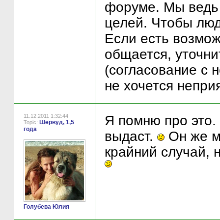
форуме. Мы ведь
целей. Чтобы люд
Если есть возмож
общается, уточни
(согласование с 
не хочется непри
11.12.2011 1:32:44
Я помню про это.
Шервуд, 1,5
Topic:
года
выдаст.
Он же мо
крайний случай, 
Голубева Юлия