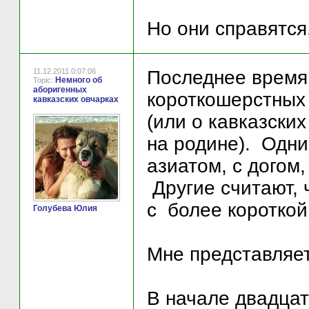
Но они справятся
11.12.2011 0:07:06
Последнее время 
Немного об
Topic:
аборигенных
короткошерстных
кавказских овчарках
(или о кавказских
на родине). Одни 
азиатом, с догом
Другие считают, 
с более короткой
Голубева Юлия
Мне представляе
В начале двадцат