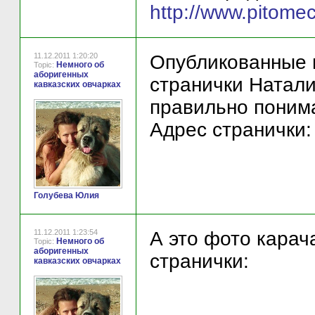
http://www.pitome
11.12.2011 1:20:20
Опубликованные 
Немного об
Topic:
аборигенных
странички Натали
кавказских овчарках
правильно понима
Адрес странички
Голубева Юлия
11.12.2011 1:23:54
А это фото карач
Немного об
Topic:
аборигенных
странички:
кавказских овчарках