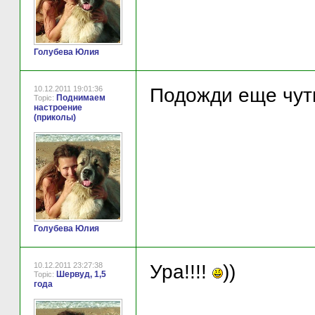
Голубева Юлия
10.12.2011 19:01:36
Подожди еще чуть
Поднимаем
Topic:
настроение
(приколы)
Голубева Юлия
10.12.2011 23:27:38
Ура!!!!
))
Шервуд, 1,5
Topic:
года