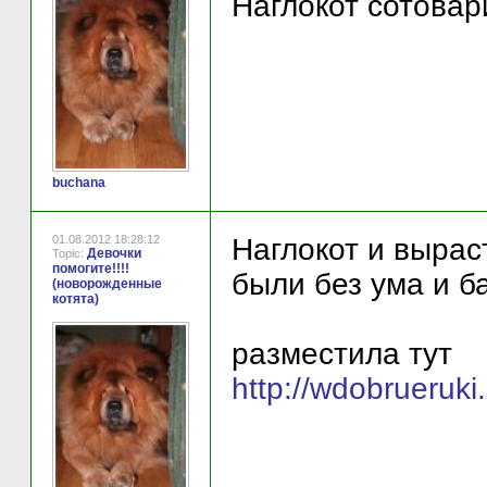
Наглокот сотовар
buchana
01.08.2012 18:28:12
Наглокот и вырас
Девочки
Topic:
помогите!!!!
были без ума и б
(новорожденные
котята)
разместила тут
http://wdobrueruki