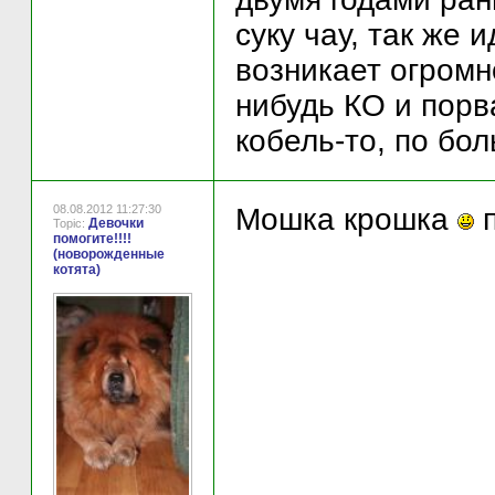
суку чау, так же 
возникает огромн
нибудь КО и порва
кобель-то, по бол
08.08.2012 11:27:30
Мошка крошка
п
Девочки
Topic:
помогите!!!!
(новорожденные
котята)