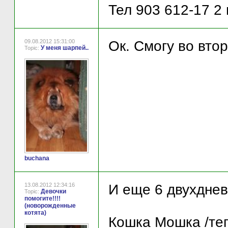
Тел 903 612-17 2
09.08.2012 15:31:00
Ок. Смогу во вто
У меня шарпей..
Topic:
buchana
13.08.2012 12:34:16
И еще 6 двухднев
Девочки
Topic:
помогите!!!!
(новорожденные
котята)
Кошка Мошка /те