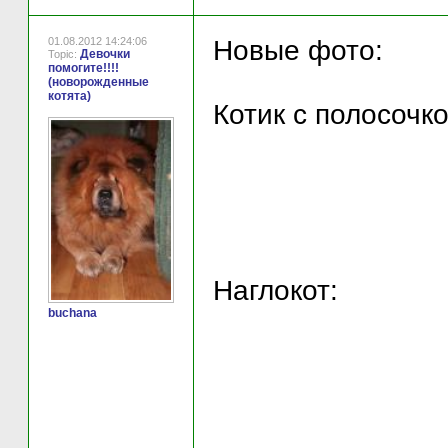
01.08.2012 14:24:06
Новые фото:
Девочки
Topic:
помогите!!!!
(новорожденные
котята)
Котик с полосочко
Наглокот:
buchana