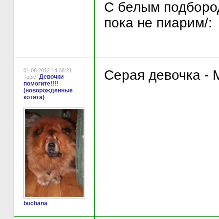
С белым подборо
пока не пиарим/:
01.08.2012 14:38:21
Серая девочка -
Девочки
Topic:
помогите!!!!
(новорожденные
котята)
buchana