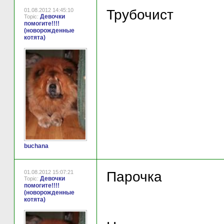
01.08.2012 14:45:10
Трубочист
Девочки
Topic:
помогите!!!!
(новорожденные
котята)
buchana
01.08.2012 15:07:21
Парочка
Девочки
Topic:
помогите!!!!
(новорожденные
котята)