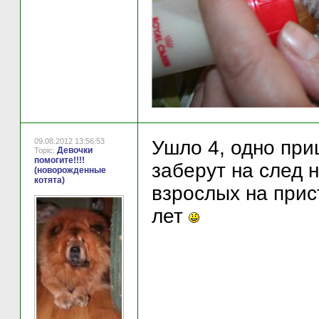
09.08.2012 13:56:53
Ушло 4, одно пр
Девочки
Topic:
помогите!!!!
заберут на след 
(новорожденные
котята)
взрослых на прис
лет