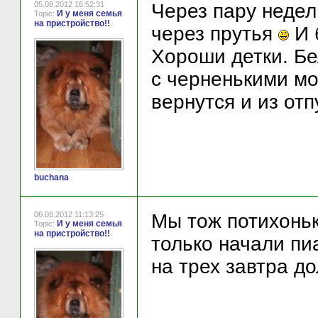
05.08.2012 16:52:31
Через пару недел
И у меня семья
Topic:
на пристройство!!
через прутья
И 
Хороши детки. Бе
с черненькими м
вернутся и из отп
buchana
06.08.2012 11:13:25
Мы тож потихонь
И у меня семья
Topic:
на пристройство!!
только начали пи
на трех завтра д