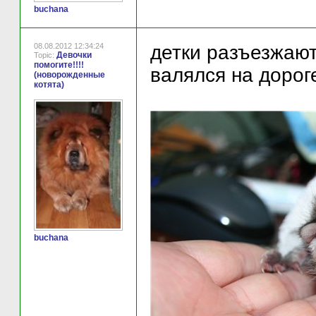
buchana
08.08.2012 12:34:24
детки разъезжаютс
Девочки
Topic:
помогите!!!!
валялся на дороге
(новорожденные
котята)
buchana