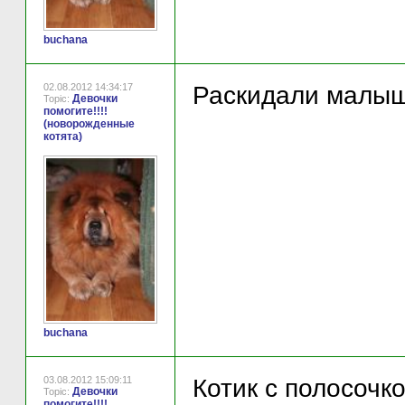
buchana
02.08.2012 14:34:17
Раскидали малышн
Девочки
Topic:
помогите!!!!
(новорожденные
котята)
buchana
03.08.2012 15:09:11
Котик с полосочко
Девочки
Topic:
помогите!!!!