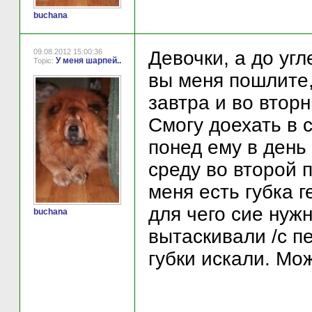
buchana
09.08.2012 15:00:36
Девочки, а до угл
У меня шарпей..
Topic:
вы меня пошлите,
завтра и во вторн
Смогу доехать в с
понед ему в день 
среду во второй 
меня есть губка 
для чего сие нужн
buchana
вытаскивали /с п
губки искали. Мож