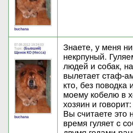
buchana
07.08.2012 19:24:03
Знаете, у меня ни
(Бывший)
Topic:
Щенок КО (Несса)
некрпуный. Гуляем
людей и собак, на
вылетает стаф-ам
кто, без поводка
моему кобелю в х
хозяин и говорит:
Вы считаете это 
buchana
время гуляет с со
двумя годами ра