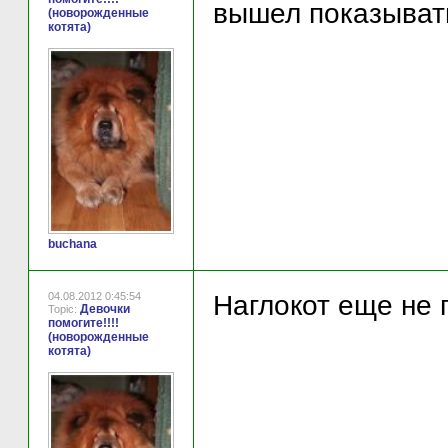
вышел показыва
(новорожденные
котята)
buchana
04.08.2012 0:45:54
Наглокот еще не
Девочки
Topic:
помогите!!!!
(новорожденные
котята)