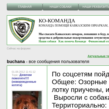
ГЛАВНАЯ
НАШИ СОБАКИ
НАШИ РЕКВИЗИТ
КО-КОМАНДА
КОМАНДА ПОМОЩИ КАВКАЗСКИМ ОВЧАРКАМ, г.
Мы спасаем Кавказских овчарок, попавших в беду, н
средства и добровольные пожертвования сочувству
Наши собаки
Как помочь Команде
Финансовый от
Сейчас на форуме:
Актуальные т
buchana
-
все сообщения пользователя
01.08.2012 11:41:12
По соцсетям пойд
Девочки
Topic:
помогите!!!!
Общее: Озорные м
(новорожденные
котята)
лотку приучены, 
Выросли с собак
Территориально: