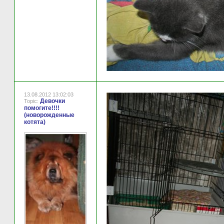
13.08.2012 13:02:03
Девочки
Topic:
помогите!!!!
(новорожденные
котята)