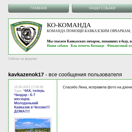
ГЛАВНАЯ
НАШИ СОБАКИ
КО-КОМАНДА
КОМАНДА ПОМОЩИ КАВКАЗСКИМ ОВЧАРКАМ, г.
Мы спасаем Кавказских овчарок, попавших в беду, 
Наши собаки
Как помочь Команде
Финансовый от
Сейчас на форуме:
kavkazenok17
-
все сообщения пользователя
15.05.2023 17:55:50
Спасибо Лена, исправила фото на дзене
ЧАК, теперь
Topic:
Чандар - 6-7
месяцев.
Молоденький
Кавказик в Чехове!!!
ДОМА!!!!