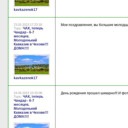
kavkazenok17
23.05.2023 17:23:18
Мои поздравления, вы большие молодцы!!!
ЧАК, теперь
Topic:
Чандар - 6-7
месяцев.
Молоденький
Кавказик в Чехове!!!
ДОМА!!!!
kavkazenok17
24.05.2023 10:33:08
День рождения прошел шикарно!!! И фот
ЧАК, теперь
Topic:
Чандар - 6-7
месяцев.
Молоденький
Кавказик в Чехове!!!
ДОМА!!!!