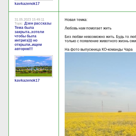
kavkazenok17
31.05.2023 15:49:11
Новая темка:
Дзен рассказы
Topic:
Тема была
Любовь нам помогает жить
закрыта..хотели
чтобы была
Без любви невозможно жить. Будь то люб
интрига))) но
только с появление животного жизнь ож
открыли..ищем
авторов!!!
На фото выпускница КО-команды Чара
kavkazenok17