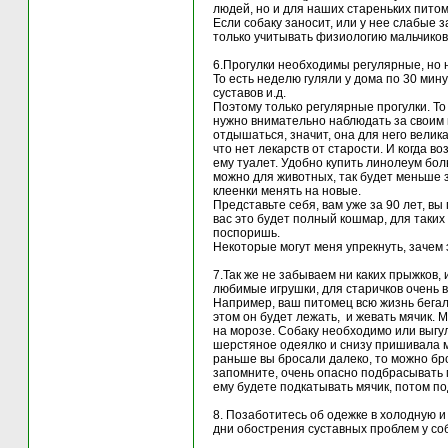
людей, но и для наших стареньких питом
Если собаку заносит, или у нее слабые 
только учитывать физиологию мальчиков,
6.Прогулки необходимы регулярные, но 
То есть неделю гуляли у дома по 30 мин
суставов и.д.
Поэтому только регулярные прогулки. То 
нужно внимательно наблюдать за своим п
отдышаться, значит, она для него велик
что нет лекарств от старости. И когда в
ему туалет. Удобно купить линолеум бол
можно для животных, так будет меньше 
клеенки менять на новые.
Представьте себя, вам уже за 90 лет, вы
вас это будет полный кошмар, для таких 
поспоришь.
Некоторые могут меня упрекнуть, зачем 
7.Так же не забываем ни каких прыжков, 
любимые игрушки, для старичков очень
Например, ваш питомец всю жизнь бегал з
этом он будет лежать, и жевать мячик. 
на морозе. Собаку необходимо или выгул
шерстяное одеялко и снизу пришивала ме
раньше вы бросали далеко, то можно брос
запомните, очень опасно подбрасывать м
ему будете подкатывать мячик, потом под
8. Позаботитесь об одежке в холодную и 
дни обострения суставных проблем у соб