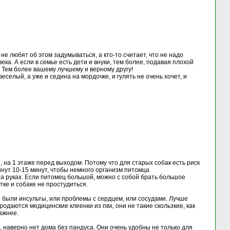
не любят об этом задумываться, а кто-то считает, что не надо
века. А если в семье есть дети и внуки, тем более, подавая плохой
. Тем более вашему лучшему и верному другу!
селый, а уже и седина на мордочке, и гулять не очень хочет, и
, на 1 этаже перед выходом. Потому что для старых собак есть риск
минут 10-15 минут, чтобы немного организм питомца
на руках. Если питомец большой, можно с собой брать большое
ке и собаке не простудиться.
ее были инсульты, или проблемы с сердцем, или сосудами. Лучше
даются медицинские клеенки из пвх, они не такие скользкие, как
ажнее.
 наверно нет дома без пандуса. Они очень удобны не только для