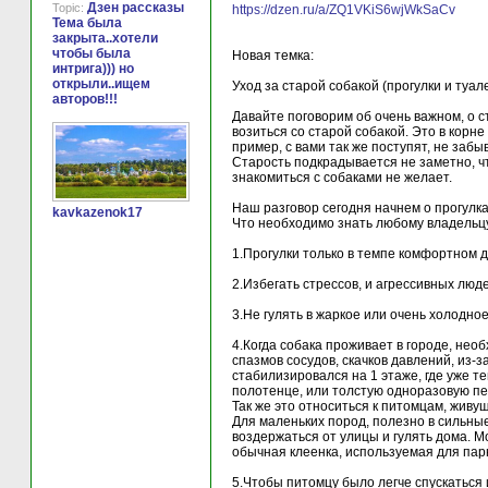
Дзен рассказы
Topic:
https://dzen.ru/a/ZQ1VKiS6wjWkSaCv
Тема была
закрыта..хотели
чтобы была
Новая темка:
интрига))) но
открыли..ищем
Уход за старой собакой (прогулки и туале
авторов!!!
Давайте поговорим об очень важном, о ст
возиться со старой собакой. Это в корне
пример, с вами так же поступят, не заб
Старость подкрадывается не заметно, что
знакомиться с собаками не желает.
Наш разговор сегодня начнем о прогулка
kavkazenok17
Что необходимо знать любому владельц
1.Прогулки только в темпе комфортном д
2.Избегать стрессов, и агрессивных люде
3.Не гулять в жаркое или очень холодное
4.Когда собака проживает в городе, необ
спазмов сосудов, скачков давлений, из-
стабилизировался на 1 этаже, где уже т
полотенце, или толстую одноразовую пел
Так же это относиться к питомцам, живу
Для маленьких пород, полезно в сильные
воздержаться от улицы и гулять дома. М
обычная клеенка, используемая для парн
5.Чтобы питомцу было легче спускаться 