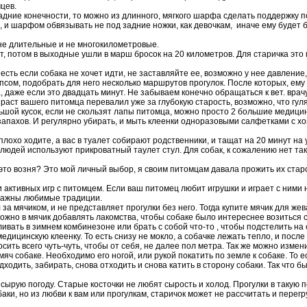
цев.
задние конечности, то можно из длинного, мягкого шарфа сделать поддержку 
 и шарфом обвязывать не под задние ножки, как девочкам, иначе ему будет 
не длительные и не многокилометровые.
ут, потом в выходные ушли в марш бросок на 20 километров. Для старичка э
есть если собака не хочет идти, не заставляйте ее, возможно у нее давление,
сом, подобрать для него несколько маршрутов прогулок. После которых, ему не
а, даже если это двадцать минут. Не забываем конечно обращаться к вет. вра
озраст вашего питомца перевалил уже за глубокую старость, возможно, что гу
ьшой кусок, если не скользят лапы питомца, можно просто 2 большие медицин
запахов. И регулярно убирать, и мыть клеенки одноразовыми салфетками с 
 плохо ходите, а вас в туалет собирают родственники, и тащат на 20 минут на 
людей используют прикроватный таулет стул. Для собак, к сожалению нет таки
это возня? Это мой личный выбор, я своим питомцам давала прожить их стар
и активных игр с питомцем. Если ваш питомец любит игрушки и играет с ними 
 важны любимые традиции.
а мячиком, и не представляет прогулки без него. Тогда купите мячик для жева
Можно в мячик добавлять лакомства, чтобы собаке было интереснее возиться 
ивать в зимнем комбинезоне или брать с собой что-то , чтобы подстелить на
дицинскую клеенку. То есть снизу не мокло, а собачке лежать тепло, и после 
ить всего чуть-чуть, чтобы от себя, не далее пол метра. Так же можно измени
яч собаке. Необходимо его ногой, или рукой покатить по земле к собаке. То 
ходить, забирать, снова отходить и снова катить в сторону собаки. Так что б
сырую погоду. Старые косточки не любят сырость и холод. Прогулки в такую п
аки, но из любви к вам или прогулкам, старичок может не рассчитать и перег