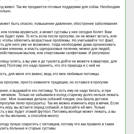
под живот. Так же продаются готовые поддержки для собак. Необходим
больно.
то может быть опасно, повышение давления, обострение заболевания
 или голова кружиться, а может суставы у нее сегодня болят. Вам
 будет хуже. То есть если после прогулки, он не может встать, или
чу, чтобы облегчить возрастные проблемы. Но учитывайте тот факт,
лять для него уже не возможно, тогда необходимо дома организовать
ские клеенки, и класть одноразовые пеленки, можно для людей,
хозяйственным мылом, или спиртовыми салфетками. И регулярно
улицу гулять, а вы уже и до туалета дойти не можете в квартире, для
х(( Поэтому это надо принять, что это природа и с ней не
ость, для меня это важно, ведь это мои любимые питомцы.
на прогулке, просто измените традицию, но оставьте в прогулке
ния, и выдавайте его питомцу. То есть ему не надо бегать, и при
с мячиком. Только не забываем в холод старичку долго нельзя лежать
 снег. Моя знакомая делала собачий пледик, она брала детское
прогулки легко просушить) Так же можно изменить игру в мячик. Если
ть игру, вы встаете перед собакой, и бросайте ей мяч. Только
есть у вас будет этакий футбол. Питомец вообще может лежать, а вы
ыло бы желание, а способов много)
огоду лучше сократить с питомцем, потому что как правило в такие
рузить больные и старые суставы.