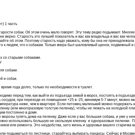
т) 1 часть
арости собак. Об этом очень мало говорят. Эту тему редко подымают. Многие 
 не верно. Старость это лучший показатель и вас как владельца и вас как чело
ывайте об этом. Поэтому старость надо уважать, кому бы она не принадлежала
 к людям, что к собакам. Только вчера был шаловливый щенок, подвижный и ве
х со старыми собаками.
у:
ля собаки.
й и собак.
 время года долго, только по необходимости в туалет.
ходимо перед тем, как выйти из подъезда зимой в мороз, постоять в подъезде
за сосудов, при переходе из помещения +25 в -25, минимум 5-7 минут, можно 
емпература ниже, чем в квартире. Если питомец маленький можно подержать 
енку (или многоразовую толстую пеленку), чтобы не лежать на холодной плит
щим постоянно в доме.
 морозы гулять дома на пеленку. Даже если у вас большая собака, и уже у н
ожно использовать большую не скользкую клеенку и одноразовые пеленки. Про
иков или ремонта. Это неудобства, зато жизнь и здоровья вашего старичка в
или подыматься по лестнице, старайтесь выбирать пандусы. Сейчас в Москве,