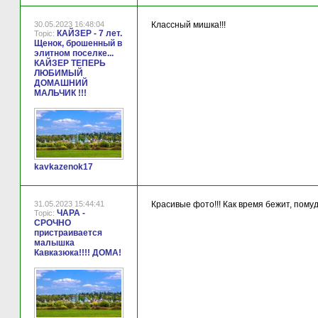
30.05.2023 16:48:04
Классный мишка!!!
КАЙЗЕР - 7 лет.
Topic:
Щенок, брошенный в
элитном поселке...
КАЙЗЕР ТЕПЕРЬ
ЛЮБИМЫЙ
ДОМАШНИЙ
МАЛЬЧИК !!!
kavkazenok17
31.05.2023 15:44:41
Красивые фото!!! Как время бежит, пому
ЧАРА -
Topic:
СРОЧНО
пристраивается
малышка
Кавказюка!!!! ДОМА!