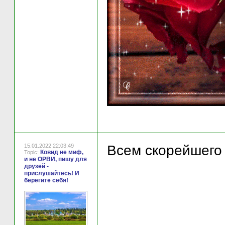
15.01.2022 22:03:49
Всем скорейшего 
Ковид не миф,
Topic:
и не ОРВИ, пишу для
друзей -
прислушайтесь! И
берегите себя!