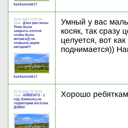
kavkazenok17
15.01.2022 22:07:18
Умный у вас мальч
Дзен рассказы
Topic:
Тема была
косяк, так сразу 
закрыта..хотели
чтобы была
целуется, вот как
интрига))) но
открыли..ищем
авторов!!!
поднимается)) На
kavkazenok17
15.01.2022 22:10:02
Хорошо ребяткам
АЙВЕНГО - 1
Topic:
год. Кавказец на
территории посёлка.
ДОМА!