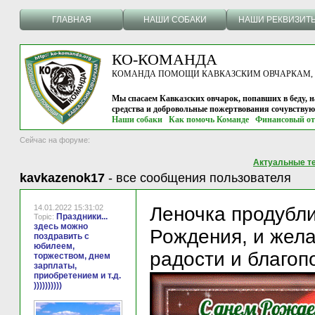
ГЛАВНАЯ
НАШИ СОБАКИ
НАШИ РЕКВИЗИТ
КО-КОМАНДА
КОМАНДА ПОМОЩИ КАВКАЗСКИМ ОВЧАРКАМ, г.
Мы спасаем Кавказских овчарок, попавших в беду, н
средства и добровольные пожертвования сочувству
Наши собаки
Как помочь Команде
Финансовый от
Сейчас на форуме:
Актуальные т
kavkazenok17
-
все сообщения пользователя
14.01.2022 15:31:02
Леночка продубли
Праздники...
Topic:
здесь можно
Рождения, и жела
поздравить с
юбилеем,
радости и благопо
торжеством, днем
зарплаты,
приобретением и т.д.
))))))))))