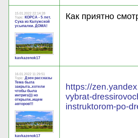
15.01.2022 22:14:28
Как приятно смот
КОРСА - 5 лет.
Topic:
Сука из Калужской
усыпалки. ДОМА!
kavkazenok17
16.01.2022 11:29:51
Дзен рассказы
Topic:
Тема была
https://zen.yande
закрыта..хотели
чтобы была
vybrat-dressirovoc
интрига))) но
открыли..ищем
авторов!!!
instruktorom-po-
kavkazenok17