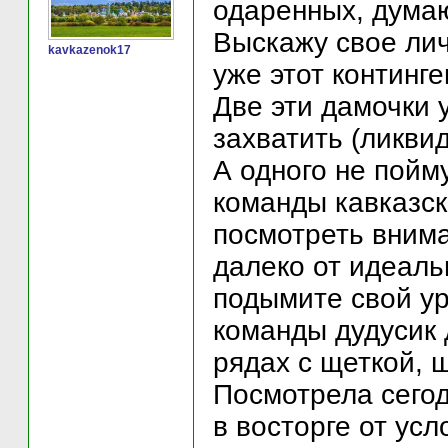
одаренных, думаю,
Выскажу свое лич
kavkazenok17
уже этот континге
Две эти дамочки 
захватить (ликви
А одного не пойму
команды кавказски
посмотреть внима
далеко от идеаль
подымите свой ур
команды дудусик д
рядах с щеткой, ш
Посмотрела сегод
в восторге от ус