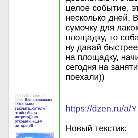
целое событие, э
несколько дней. В
сумочку для лаком
площадку, то соб
ну давай быстрее)
на площадку, нач
сегодня на заняти
поехали))
16.01.2022 13:04:22
Дзен рассказы
Topic:
Тема была
https://dzen.ru/a
закрыта..хотели
чтобы была
интрига))) но
открыли..ищем
авторов!!!
Новый текстик: