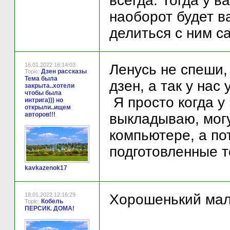
всегда. Тогда у 
наоборот будет в
делиться с ним с
16.01.2022 16:14:03
Ленусь не спеши,
Дзен рассказы
Topic:
Тема была
дзен, а так у нас
закрыта..хотели
чтобы была
Я просто когда у
интрига))) но
открыли..ищем
авторов!!!
выкладываю, могу
компьютере, а по
подготовленные т
kavkazenok17
18.01.2022 12:16:29
Хорошенький маль
Кобель
Topic:
ПЕРСИК. ДОМА!