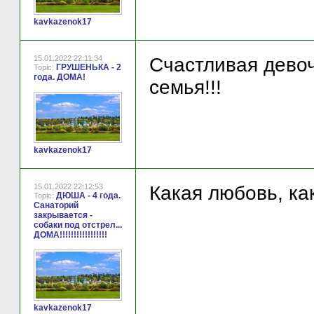
kavkazenok17
15.01.2022 22:11:34
Счастливая девоч
ГРУШЕНЬКА - 2
Topic:
года. ДОМА!
семья!!!
kavkazenok17
15.01.2022 22:12:53
Какая любовь, как
ДЮША - 4 года.
Topic:
Санаторий
закрывается -
собаки под отстрел...
ДОМА!!!!!!!!!!!!!!!!!
kavkazenok17