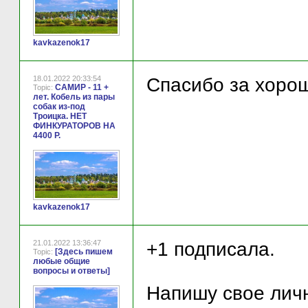
kavkazenok17
18.01.2022 20:33:54
Спасибо за хорош
САМИР - 11 +
Topic:
лет. Кобель из пары
собак из-под
Троицка. НЕТ
ФИНКУРАТОРОВ НА
4400 Р.
kavkazenok17
21.01.2022 13:36:47
+1 подписала.
[Здесь пишем
Topic:
любые общие
вопросы и ответы]
Напишу свое лич