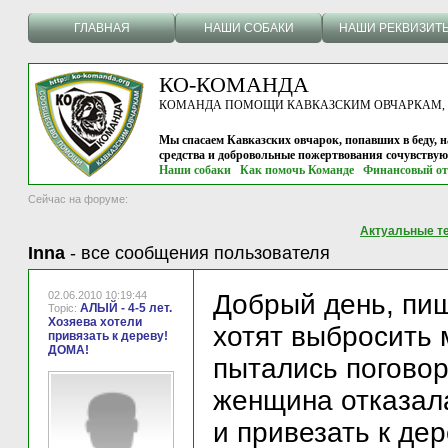
ГЛАВНАЯ
НАШИ СОБАКИ
НАШИ РЕКВИЗИТ
КО-КОМАНДА
КОМАНДА ПОМОЩИ КАВКАЗСКИМ ОВЧАРКАМ, г.
Мы спасаем Кавказских овчарок, попавших в беду, н
средства и добровольные пожертвования сочувству
Наши собаки
Как помочь Команде
Финансовый от
Сейчас на форуме:
Актуальные т
Inna
-
все сообщения пользователя
02.06.2010 10:19:44
Добрый день, пиш
АЛЫЙ - 4-5 лет.
Topic:
Хозяева хотели
хотят выбросить 
привязать к дереву!
ДОМА!
пытались поговор
женщина отказала
и привезать к дер