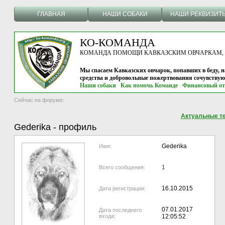
ГЛАВНАЯ
НАШИ СОБАКИ
НАШИ РЕКВИЗИТ
КО-КОМАНДА
КОМАНДА ПОМОЩИ КАВКАЗСКИМ ОВЧАРКАМ, г.
Мы спасаем Кавказских овчарок, попавших в беду, н
средства и добровольные пожертвования сочувству
Наши собаки
Как помочь Команде
Финансовый от
Сейчас на форуме:
Актуальные т
Gederika
-
профиль
Gederika
Имя:
1
Всего сообщения:
16.10.2015
Дата регистрации:
07.01.2017
Дата последнего
входа:
12:05:52