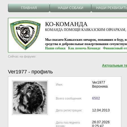
ГЛАВНАЯ
НАШИ СОБАКИ
НАШИ РЕКВИЗИТ
КО-КОМАНДА
КОМАНДА ПОМОЩИ КАВКАЗСКИМ ОВЧАРКАМ, г.
Мы спасаем Кавказских овчарок, попавших в беду, н
средства и добровольные пожертвования сочувству
Наши собаки
Как помочь Команде
Финансовый от
Сейчас на форуме:
Актуальные т
Ver1977
-
профиль
Ver1977
Имя:
Вероника
6502
Всего сообщения:
12.04.2013
Дата регистрации:
26.07.2026
Дата последнего
входа:
0:25:47