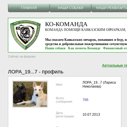
ГЛАВНАЯ
НАШИ СОБАКИ
НАШИ РЕКВИЗИТ
КО-КОМАНДА
КОМАНДА ПОМОЩИ КАВКАЗСКИМ ОВЧАРКАМ, г.
Мы спасаем Кавказских овчарок, попавших в беду, н
средства и добровольные пожертвования сочувству
Наши собаки
Как помочь Команде
Финансовый от
Сейчас на форуме:
Актуальные т
ЛОРА_19...7
-
профиль
ЛОРА_19...7
(Лариса
Имя:
Николаева)
Всего
786
сообщения:
Дата
10.07.2013
регистрации: