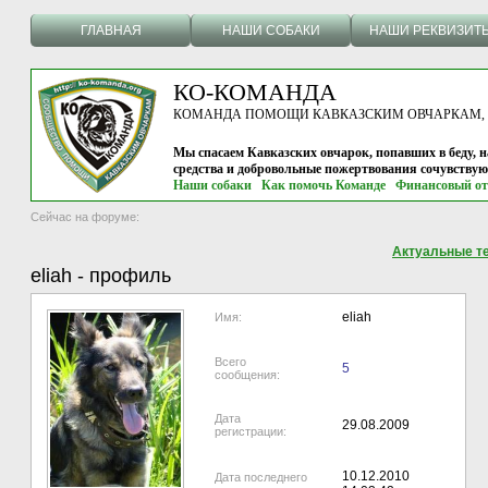
ГЛАВНАЯ
НАШИ СОБАКИ
НАШИ РЕКВИЗИТ
КО-КОМАНДА
КОМАНДА ПОМОЩИ КАВКАЗСКИМ ОВЧАРКАМ, г.
Мы спасаем Кавказских овчарок, попавших в беду, н
средства и добровольные пожертвования сочувству
Наши собаки
Как помочь Команде
Финансовый от
Сейчас на форуме:
Актуальные т
eliah
-
профиль
eliah
Имя:
Всего
5
сообщения:
Дата
29.08.2009
регистрации:
10.12.2010
Дата последнего