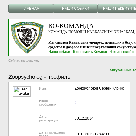
ГЛАВНАЯ
НАШИ СОБАКИ
НАШИ РЕКВИЗИТ
КО-КОМАНДА
КОМАНДА ПОМОЩИ КАВКАЗСКИМ ОВЧАРКАМ, г.
Мы спасаем Кавказских овчарок, попавших в беду, н
средства и добровольные пожертвования сочувству
Наши собаки
Как помочь Команде
Финансовый от
Сейчас на форуме:
Актуальные т
Zoopsycholog
-
профиль
Zoopsycholog
Сергей Клочко
Имя:
Всего
2
сообщения:
Дата
30.12.2014
регистрации:
Дата последнего
10.01.2015 17:44:09