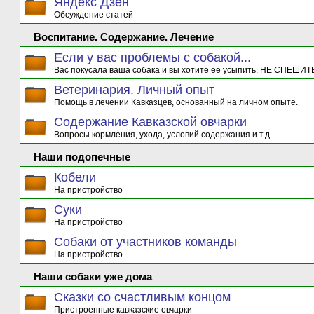
Яндекс Дзен
Обсуждение статей
Воспитание. Содержание. Лечение
Если у вас проблемы с собакой...
Вас покусала ваша собака и вы хотите ее усыпить. НЕ СПЕШИТЕ
Ветеринария. Личный опыт
Помощь в лечении Кавказцев, основанный на личном опыте.
Содержание Кавказской овчарки
Вопросы кормления, ухода, условий содержания и т.д
Наши подопечные
Кобели
На пристройство
Суки
На пристройство
Собаки от участников команды
На пристройство
Наши собаки уже дома
Сказки со счастливым концом
Пристроенные кавказские овчарки