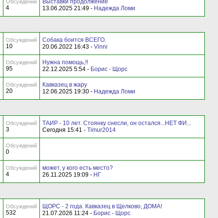
Выставки продолжение
Обсуждений
4
13.06.2025 21:49 -
Надежда Ломи
Собака боится ВСЕГО.
Обсуждений
10
20.06.2022 16:43 -
Vinni
Нужна помощь,!!
Обсуждений
95
22.12.2025 5:54 -
Борис - Щорс
Кавказец в жару
Обсуждений
20
12.06.2025 19:30 -
Надежда Ломи
ТАИР - 10 лет. Стоянку снесли, он остался...НЕТ ФИ...
Обсуждений
3
Сегодня 15:41 -
Timur2014
Обсуждений
0
может, у кого есть место?
Обсуждений
4
26.11.2025 19:09 -
НГ
ЩОРС - 2 года. Кавказец в Щелково, ДОМА!
Обсуждений
532
21.07.2026 11:24 -
Борис - Щорс