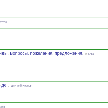
атуся
нды. Вопросы, пожелания, предложения.
от
Shita
анде
от
Дмитрий Иванов
анов