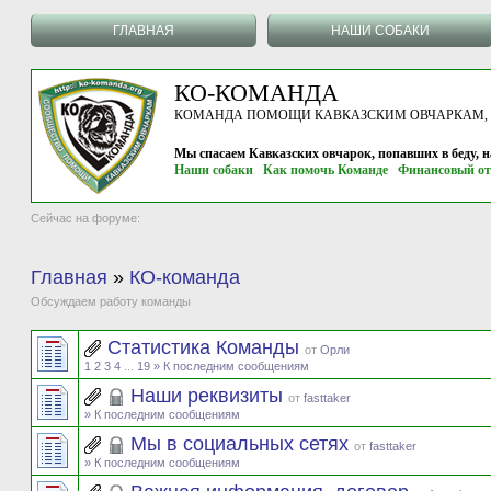
ГЛАВНАЯ
НАШИ СОБАКИ
КО-КОМАНДА
КОМАНДА ПОМОЩИ КАВКАЗСКИМ ОВЧАРКАМ, г.
Мы спасаем Кавказских овчарок, попавших в беду, 
Наши собаки
Как помочь Команде
Финансовый от
Сейчас на форуме:
Главная
»
КО-команда
Обсуждаем работу команды
Статистика Команды
от
Орли
1
2
3
4
...
19
» К последним сообщениям
Наши реквизиты
от
fasttaker
» К последним сообщениям
Мы в социальных сетях
от
fasttaker
» К последним сообщениям