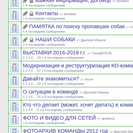
Важная информация, договор
от
fasttaker
» К последним сообщениям
Контакты
от
fasttaker
» К последним сообщениям
ПАМЯТКА по поиску пропавших собак
от
Н
» К последним сообщениям
НАШИ СОБАКИ
от
Дмитрий Иванов
» К последним сообщениям
ВЫСТАВКИ 2016-2019 г.г.
от
ТаняДИЗЕЛЬ
1
2
3
4
...
24
» К последним сообщениям
Модернизация и реструктуризация КО-кома
1
2
3
4
...
57
» К последним сообщениям
Давайте знакомиться?
от
Asset
1
2
3
4
...
20
» К последним сообщениям
О ситуации в команде
от
Дмитрий Иванов
1
2
3
4
...
15
» К последним сообщениям
Кто что делает (может, хочет делать) в ком
1
2
3
4
...
9
» К последним сообщениям
ФОТО И ВИДЕО ДЛЯ СЕТЕЙ
от
gedelena
» К последним сообщениям
ФОТОАРХИВ КОМАНДЫ 2012 год
от
Дмитрий Ив