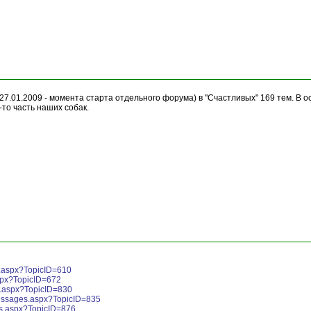
 27.01.2009 - момента старта отдельного форума) в "Счастливых" 169 тем. В
-то часть наших собак.
s.aspx?TopicID=610
spx?TopicID=672
s.aspx?TopicID=830
messages.aspx?TopicID=835
es.aspx?TopicID=876