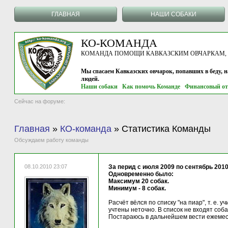
ГЛАВНАЯ
НАШИ СОБАКИ
КО-КОМАНДА
КОМАНДА ПОМОЩИ КАВКАЗСКИМ ОВЧАРКАМ, г.
Мы спасаем Кавказских овчарок, попавших в беду, 
людей.
Наши собаки
Как помочь Команде
Финансовый от
Сейчас на форуме:
Главная
»
КО-команда
»
Статистика Команды
Обсуждаем работу команды
08.10.2010 23:07
За перид с июля 2009 по сентябрь 201
Одновременно было:
Максимум 20 собак.
Минимум - 8 собак.
Расчёт вёлся по списку "на пиар", т. е.
учтены неточно. В список не входят со
Постараюсь в дальнейшем вести ежемес