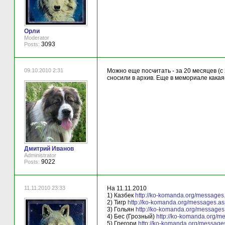
Орли
Moderator
3093
Posts:
09.10.2010 2:31
Можно еще посчитать - за 20 месяцев (с
сносили в архив. Еще в мемориале какая
Дмитрий Иванов
Administrator
9022
Posts:
11.11.2010 23:33
На 11.11.2010
1) Казбек
http://ko-komanda.org/message
2) Тигр
http://ko-komanda.org/messages.a
3) Гольян
http://ko-komanda.org/message
4) Бес (Грозный)
http://ko-komanda.org/
5) Грегори
http://ko-komanda.org/messag