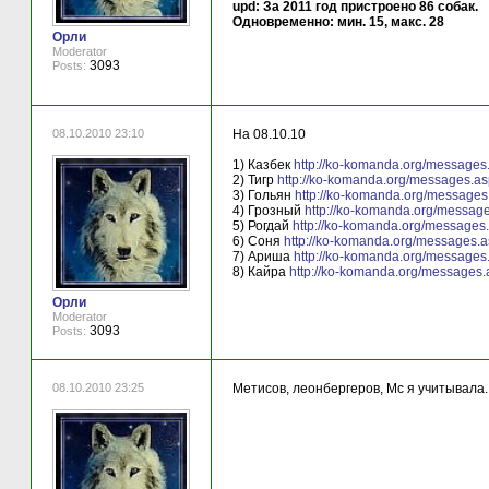
upd: За 2011 год пристроено 86 собак.
Одновременно: мин. 15, макс. 28
Орли
Moderator
3093
Posts:
08.10.2010 23:10
На 08.10.10
1) Казбек
http://ko-komanda.org/message
2) Тигр
http://ko-komanda.org/messages.a
3) Гольян
http://ko-komanda.org/message
4) Грозный
http://ko-komanda.org/messag
5) Рогдай
http://ko-komanda.org/messages
6) Соня
http://ko-komanda.org/messages.
7) Ариша
http://ko-komanda.org/message
8) Кайра
http://ko-komanda.org/messages
Орли
Moderator
3093
Posts:
08.10.2010 23:25
Метисов, леонбергеров, Мс я учитывала.