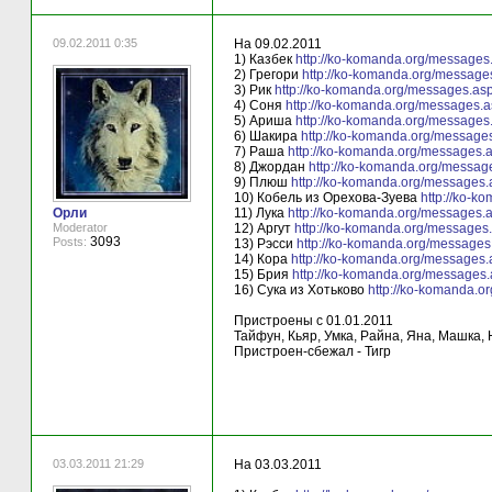
09.02.2011 0:35
На 09.02.2011
1) Казбек
http://ko-komanda.org/message
2) Грегори
http://ko-komanda.org/messag
3) Рик
http://ko-komanda.org/messages.as
4) Соня
http://ko-komanda.org/messages.
5) Ариша
http://ko-komanda.org/message
6) Шакира
http://ko-komanda.org/message
7) Раша
http://ko-komanda.org/messages
8) Джордан
http://ko-komanda.org/messa
9) Плюш
http://ko-komanda.org/messages
10) Кобель из Орехова-Зуева
http://ko-
Орли
11) Лука
http://ko-komanda.org/messages
Moderator
12) Аргут
http://ko-komanda.org/messages
3093
Posts:
13) Рэсси
http://ko-komanda.org/message
14) Кора
http://ko-komanda.org/messages
15) Брия
http://ko-komanda.org/messages
16) Сука из Хотьково
http://ko-komanda.
Пристроены с 01.01.2011
Тайфун, Кьяр, Умка, Райна, Яна, Машка,
Пристроен-сбежал - Тигр
03.03.2011 21:29
На 03.03.2011