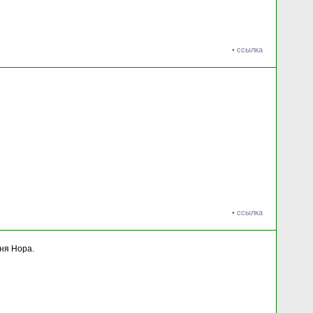
•
ссылка
•
ссылка
иня Нора.