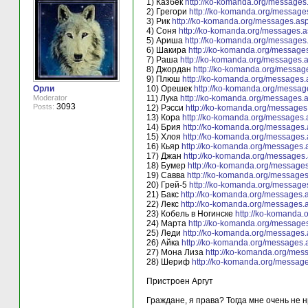
1) Казбек
http://ko-komanda.org/message
2) Грегори
http://ko-komanda.org/messag
3) Рик
http://ko-komanda.org/messages.as
4) Соня
http://ko-komanda.org/messages.
5) Ариша
http://ko-komanda.org/message
6) Шакира
http://ko-komanda.org/message
7) Раша
http://ko-komanda.org/messages
8) Джордан
http://ko-komanda.org/messa
9) Плюш
http://ko-komanda.org/messages
Орли
10) Орешек
http://ko-komanda.org/messa
Moderator
11) Лука
http://ko-komanda.org/messages
3093
Posts:
12) Рэсси
http://ko-komanda.org/message
13) Кора
http://ko-komanda.org/messages
14) Брия
http://ko-komanda.org/messages
15) Хлоя
http://ko-komanda.org/messages
16) Кьяр
http://ko-komanda.org/messages
17) Джан
http://ko-komanda.org/messages
18) Бумер
http://ko-komanda.org/message
19) Савва
http://ko-komanda.org/message
20) Грей-5
http://ko-komanda.org/messag
21) Бакс
http://ko-komanda.org/messages.
22) Лекс
http://ko-komanda.org/messages
23) Кобель в Ногинске
http://ko-komanda
24) Марта
http://ko-komanda.org/message
25) Леди
http://ko-komanda.org/messages
26) Айка
http://ko-komanda.org/messages
27) Мона Лиза
http://ko-komanda.org/me
28) Шериф
http://ko-komanda.org/messag
Пристроен Аргут
Граждане, я права? Тогда мне очень не 