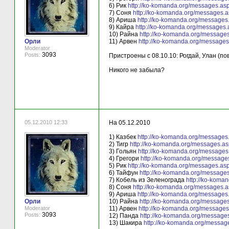
6) Рик
http://ko-komanda.org/messages.as
7) Соня
http://ko-komanda.org/messages.
8) Ариша
http://ko-komanda.org/message
9) Кайра
http://ko-komanda.org/messages
10) Райна
http://ko-komanda.org/message
Орли
11) Арвен
http://ko-komanda.org/message
Moderator
3093
Posts:
Пристроены с 08.10.10: Рогдай, Улан (по
Никого не забыла?
05.12.2010 12:33
На 05.12.2010
1) Казбек
http://ko-komanda.org/message
2) Тигр
http://ko-komanda.org/messages.a
3) Гольян
http://ko-komanda.org/message
4) Грегори
http://ko-komanda.org/messag
5) Рик
http://ko-komanda.org/messages.as
6) Тайфун
http://ko-komanda.org/message
7) Кобель из Зеленограда
http://ko-koma
8) Соня
http://ko-komanda.org/messages.
9) Ариша
http://ko-komanda.org/message
Орли
10) Райна
http://ko-komanda.org/message
Moderator
11) Арвен
http://ko-komanda.org/message
3093
Posts:
12) Панда
http://ko-komanda.org/message
13) Шакира
http://ko-komanda.org/messa