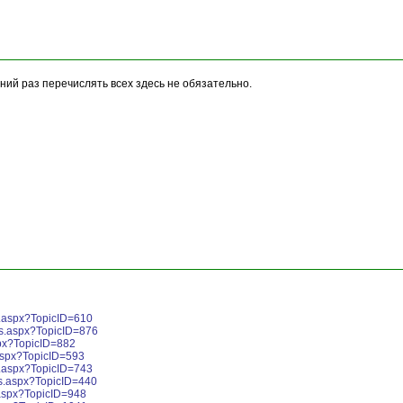
ний раз перечислять всех здесь не обязательно.
s.aspx?TopicID=610
es.aspx?TopicID=876
px?TopicID=882
aspx?TopicID=593
s.aspx?TopicID=743
s.aspx?TopicID=440
.aspx?TopicID=948