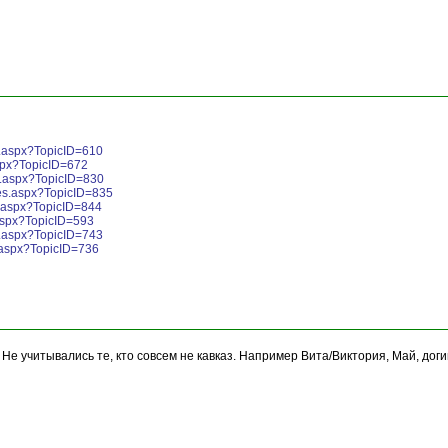
s.aspx?TopicID=610
spx?TopicID=672
s.aspx?TopicID=830
es.aspx?TopicID=835
.aspx?TopicID=844
aspx?TopicID=593
s.aspx?TopicID=743
.aspx?TopicID=736
 Не учитывались те, кто совсем не кавказ. Например Вита/Виктория, Май, дог