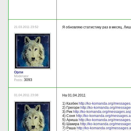
21.03.2011 23:52
Я обновляю статистику раз в месяц. Лиш
Орли
Moderator
3093
Posts:
01.04.2011 23:08
На 01.04.2011
1) Казбек
http://ko-komanda.org/message
2) Грегори
http://ko-komanda.org/messag
3) Рик
http://ko-komanda.org/messages.as
4) Соня
http://ko-komanda.org/messages.
5) Ариша
http://ko-komanda.org/message
6) Шакира
http://ko-komanda.org/message
7) Раша
http://ko-komanda.org/messages