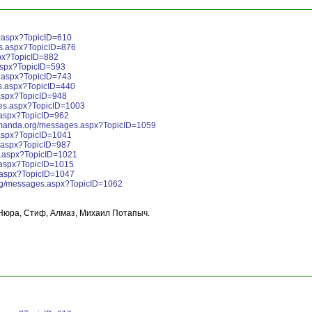
s.aspx?TopicID=610
es.aspx?TopicID=876
px?TopicID=882
aspx?TopicID=593
s.aspx?TopicID=743
s.aspx?TopicID=440
.aspx?TopicID=948
ges.aspx?TopicID=1003
.aspx?TopicID=962
komanda.org/messages.aspx?TopicID=1059
.aspx?TopicID=1041
.aspx?TopicID=987
s.aspx?TopicID=1021
.aspx?TopicID=1015
.aspx?TopicID=1047
org/messages.aspx?TopicID=1062
 Нюра, Стиф, Алмаз, Михаил Потапыч.