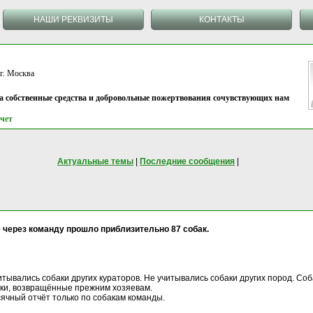
НАШИ РЕКВИЗИТЫ
КОНТАКТЫ
 Москва
на собственные средства и добровольные пожертвования сочувствующих нам
чет
Актуальные темы
|
Последние сообщения
|
0 через команду прошло приблизительно 87 собак.
 учитывались собаки других кураторов. Не учитывались собаки других пород. С
баки, возвращённые прежним хозяевам.
ячный отчёт только по собакам команды.