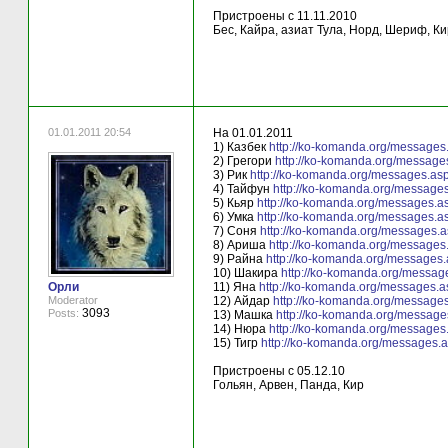
Пристроены с 11.11.2010
Бес, Кайра, азиат Тула, Норд, Шериф, К
01.01.2011 20:54
На 01.01.2011
1) Казбек
http://ko-komanda.org/message
2) Грегори
http://ko-komanda.org/messag
3) Рик
http://ko-komanda.org/messages.as
4) Тайфун
http://ko-komanda.org/message
5) Кьяр
http://ko-komanda.org/messages.
6) Умка
http://ko-komanda.org/messages.
7) Соня
http://ko-komanda.org/messages.
8) Ариша
http://ko-komanda.org/message
9) Райна
http://ko-komanda.org/messages
10) Шакира
http://ko-komanda.org/messa
Орли
11) Яна
http://ko-komanda.org/messages.
Moderator
12) Айдар
http://ko-komanda.org/message
3093
Posts:
13) Машка
http://ko-komanda.org/messag
14) Нюра
http://ko-komanda.org/message
15) Тигр
http://ko-komanda.org/messages.
Пристроены с 05.12.10
Гольян, Арвен, Панда, Кир