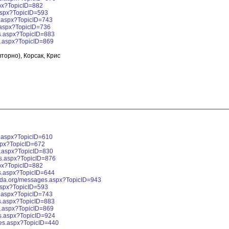
px?TopicID=882
aspx?TopicID=593
s.aspx?TopicID=743
.aspx?TopicID=736
s.aspx?TopicID=883
s.aspx?TopicID=869
вторно), Корсак, Крис
s.aspx?TopicID=610
spx?TopicID=672
s.aspx?TopicID=830
es.aspx?TopicID=876
px?TopicID=882
s.aspx?TopicID=644
nda.org/messages.aspx?TopicID=943
aspx?TopicID=593
s.aspx?TopicID=743
s.aspx?TopicID=883
s.aspx?TopicID=869
s.aspx?TopicID=924
ges.aspx?TopicID=440