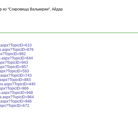
ир из "Сокровища Валькирии", Айдар
s.aspx?TopicID=610
es.aspx?TopicID=876
px?TopicID=882
s.aspx?TopicID=644
aspx?TopicID=943
aspx?TopicID=957
aspx?TopicID=593
s.aspx?TopicID=743
.aspx?TopicID=883
ges.aspx?TopicID=440
aspx?TopicID=966
s.aspx?TopicID=948
es.aspx?TopicID=964
s.aspx?TopicID=946
aspx?TopicID=672