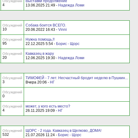
Выставки продолжение
Обсуждений
4
13.06.2025 21:49 -
Надежда Ломи
Собака боится ВСЕГО.
Обсуждений
10
20.06.2022 16:43 -
Vinni
Нужна помощь,!!
Обсуждений
95
22.12.2025 5:54 -
Борис - Щорс
Кавказец в жару
Обсуждений
20
12.06.2025 19:30 -
Надежда Ломи
ТИМОФЕЙ - 7 лет. Несчастный бродит неделю в Пушкин...
Обсуждений
3
Вчера 20:06 -
НГ
Обсуждений
0
может, у кого есть место?
Обсуждений
4
26.11.2025 19:09 -
НГ
ЩОРС - 2 года. Кавказец в Щелково, ДОМА!
Обсуждений
532
21.07.2026 11:24 -
Борис - Щорс