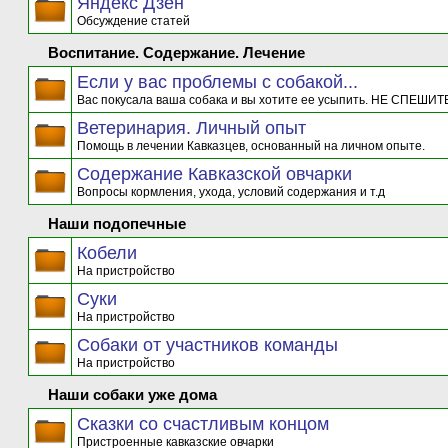
Яндекс Дзен
Обсуждение статей
Воспитание. Содержание. Лечение
Если у вас проблемы с собакой...
Вас покусала ваша собака и вы хотите ее усыпить. НЕ СПЕШИТЕ
Ветеринария. Личный опыт
Помощь в лечении Кавказцев, основанный на личном опыте.
Содержание Кавказской овчарки
Вопросы кормления, ухода, условий содержания и т.д
Наши подопечные
Кобели
На пристройство
Суки
На пристройство
Собаки от участников команды
На пристройство
Наши собаки уже дома
Сказки со счастливым концом
Пристроенные кавказские овчарки