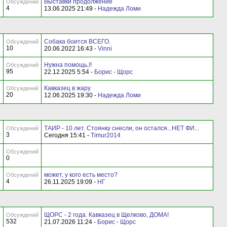
Выставки продолжение
Обсуждений
4
13.06.2025 21:49 -
Надежда Ломи
Собака боится ВСЕГО.
Обсуждений
10
20.06.2022 16:43 -
Vinni
Нужна помощь,!!
Обсуждений
95
22.12.2025 5:54 -
Борис - Щорс
Кавказец в жару
Обсуждений
20
12.06.2025 19:30 -
Надежда Ломи
ТАИР - 10 лет. Стоянку снесли, он остался...НЕТ ФИ...
Обсуждений
3
Сегодня 15:41 -
Timur2014
Обсуждений
0
может, у кого есть место?
Обсуждений
4
26.11.2025 19:09 -
НГ
ЩОРС - 2 года. Кавказец в Щелково, ДОМА!
Обсуждений
532
21.07.2026 11:24 -
Борис - Щорс