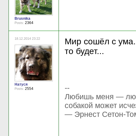
Brusnika
2364
Posts:
18.12.2014 23:22
Мир сошёл с ума..
то будет...
Натуся
--
2554
Posts:
Любишь меня — люб
собакой может исче
— Эрнест Сетон-То