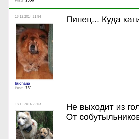
2359
Posts:
18.12.2014 21:54
Пипец... Куда кати
buchana
731
Posts:
18.12.2014 22:03
Не выходит из гол
От собутыльников