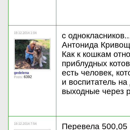
19.12.2014 1:04
c однокласников..
Антонида Кривощ
Как к кошкам отн
приблудных котов
есть человек, ко
gedelena
6392
Posts:
и воспитатель на
выходные через 
19.12.2014 7:54
Перевела 500,05 