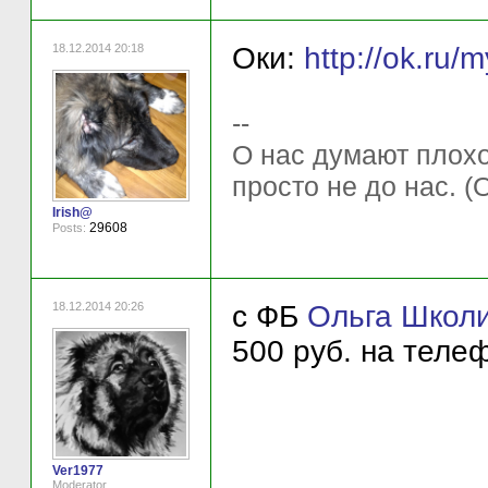
18.12.2014 20:18
Оки:
http://ok.ru
--
О нас думают плохо 
просто не до нас. (
Irish@
29608
Posts:
18.12.2014 20:26
c ФБ
Ольга Школ
500 руб. на теле
Ver1977
Moderator