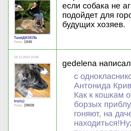
если собака не а
подойдет для гор
будущих хозяев.
ТаняДИЗЕЛЬ
1846
Posts:
19.12.2014 10:06
gedelena написал(
c однокласнико
Антонида Крив
Как к кошкам 
Irish@
борзых приблу
29608
Posts:
гоняют, на дач
находиться!Ну