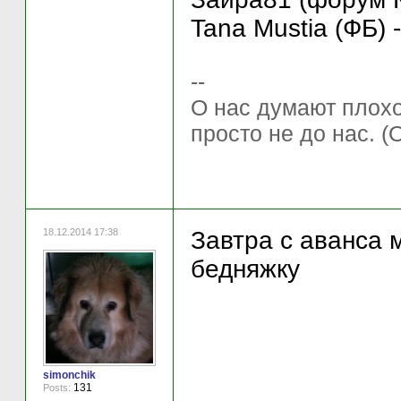
Tana Mustia (ФБ) 
--
О нас думают плохо 
просто не до нас. (
18.12.2014 17:38
Завтра с аванса 
бедняжку
simonchik
131
Posts: