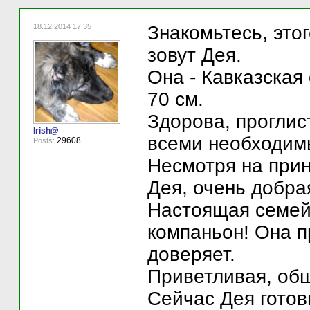
18.12.2014 17:35
Знакомьтесь, это
зовут Дея.
Она - Кавказская 
70 см.
Здорова, проглис
Irish@
всеми необходим
29608
Posts:
Несмотря на прин
Дея, очень добра
Настоящая семей
компаньон! Она п
доверяет.
Приветливая, общ
Сейчас Дея готов