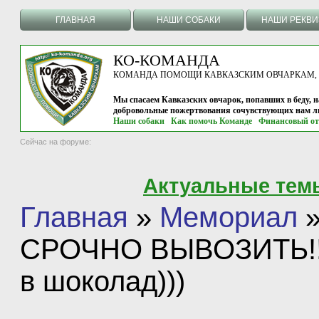
ГЛАВНАЯ
НАШИ СОБАКИ
НАШИ РЕКВ
КО-КОМАНДА
КОМАНДА ПОМОЩИ КАВКАЗСКИМ ОВЧАРКАМ, г.
Мы спасаем Кавказских овчарок, попавших в беду, н
добровольные пожертвования сочувствующих нам л
Наши собаки
Как помочь Команде
Финансовый от
Сейчас на форуме:
Актуальные тем
Главная
»
Мемориал
СРОЧНО ВЫВОЗИТЬ!!!((
в шоколад)))