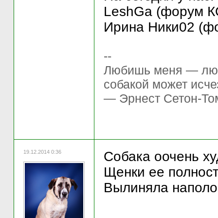
LeshGa (форум КО
Ирина Ники02 (фо
--
Любишь меня — люб
собакой может исче
— Эрнест Сетон-То
19.12.2014 0:36
Собака оочень худ
Щенки ее полност
Вылиняла наполов