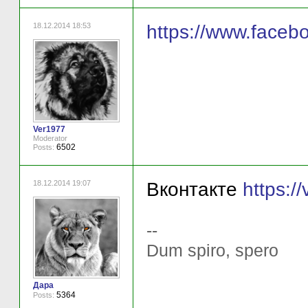
18.12.2014 18:53
https://www.face
Ver1977
Moderator
6502
Posts:
18.12.2014 19:07
Вконтакте
https:/
--
Dum spiro, spero
Дара
5364
Posts: