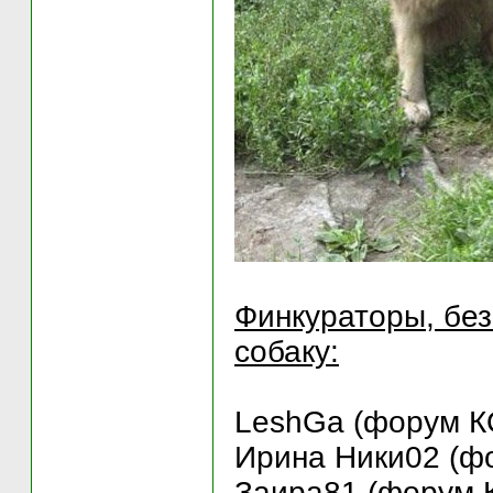
Финкураторы, без
собаку:
LeshGa (форум КО
Ирина Ники02 (фо
Заира81 (форум К