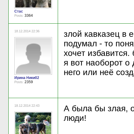
Стас
3364
Posts:
18.12.2014 22:36
злой кавказец в е
подумал - то поня
хочет избавится.
я вот наоборот о
него или неё созд
Ирина Ники02
2359
Posts:
18.12.2014 22:43
А была бы злая, 
люди!