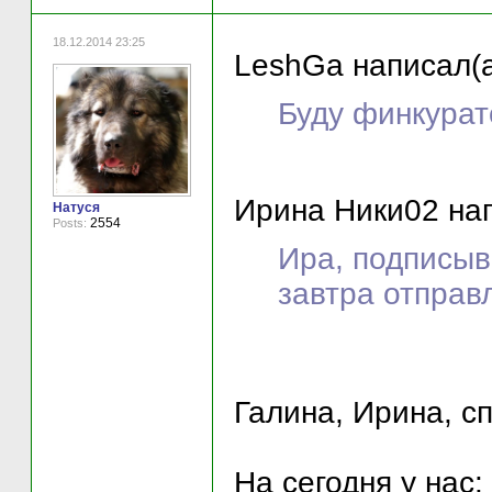
18.12.2014 23:25
LeshGa написал(а
Буду финкурат
Ирина Ники02 нап
Натуся
2554
Posts:
Ира, подписыв
завтра отправ
Галина, Ирина, с
На сегодня у нас: