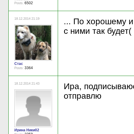
6502
Posts:
18.12.2014 21:19
... По хорошему и
с ними так будет(
Стас
3364
Posts:
18.12.2014 21:43
Ира, подписываюс
отправлю
Ирина Ники02