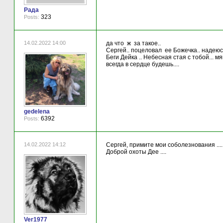
Рада
323
Posts:
14.02.2022 14:00
да что ж за такое..
Сергей.. поцеловал ее Божечка.. надеюс
Беги Дейка .. Небесная стая с тобой... мя
всегда в сердце будешь....
gedelena
6392
Posts:
14.02.2022 14:12
Сергей, примите мои соболезнования ....
Доброй охоты Дее ....
Ver1977