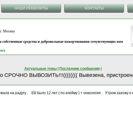
НАШИ РЕКВИЗИТЫ
КОНТАКТЫ
 Москва
на собственные средства и добровольные пожертвования сочувствующих нам
чет
Актуальные темы
|
Последние сообщения
|
но СРОЧНО ВЫВОЗИТЬ!!!(((((((( Вывезена, пристроен
Убежала на радугу . Ей было 12 лет ( по клейму ) + онкология . Утром захожу к 