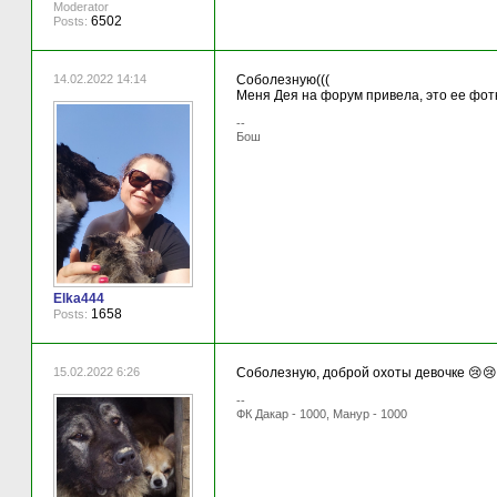
Moderator
6502
Posts:
14.02.2022 14:14
Соболезную(((
Меня Дея на форум привела, это ее фотк
--
Бош
Elka444
1658
Posts:
15.02.2022 6:26
Соболезную, доброй охоты девочке 😢
--
ФК Дакар - 1000, Манур - 1000