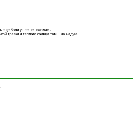
ь еще боли у нее не начались..
ккой травки и теплого солнца там.....на Радуге...
.