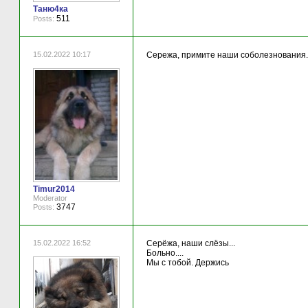
Таню4ка
511
Posts:
15.02.2022 10:17
Сережа, примите наши соболезнования. К
Timur2014
Moderator
3747
Posts:
15.02.2022 16:52
Серёжа, наши слёзы...
Больно....
Мы с тобой. Держись