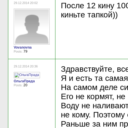
29.12.2014 20:02
После 12 кину 100
киньте тапкой))
Vovanovna
79
Posts:
29.12.2014 20:36
Здравствуйте, вс
Я и есть та сама
ОльгаПрада
На самом деле си
20
Posts:
Его не кормят, не
Воду не наливают,
не кому. Поэтому 
Раньше за ним пр