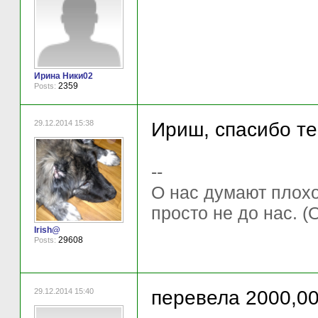
Ирина Ники02
2359
Posts:
29.12.2014 15:38
Ириш, спасибо теб
--
О нас думают плохо 
просто не до нас. (
Irish@
29608
Posts:
29.12.2014 15:40
перевела 2000,0