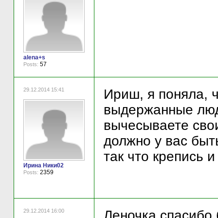
alena+s
57
Posts:
29.12.2014 15:41
Ириш, я поняла, 
выдержанные люди
вычесываете свои
должно у вас быть
так что крепись и
Ирина Ники02
2359
Posts:
29.12.2014 16:00
Леночка спасибо