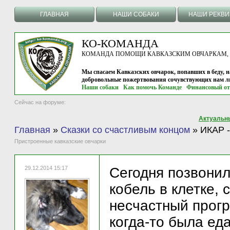
ГЛАВНАЯ
НАШИ СОБАКИ
НАШИ РЕКВ
КО-КОМАНДА
КОМАНДА ПОМОЩИ КАВКАЗСКИМ ОВЧАРКАМ, г.
Мы спасаем Кавказских овчарок, попавших в беду, н
добровольные пожертвования сочувствующих нам л
Наши собаки
Как помочь Команде
Финансовый от
Сейчас на форуме:
Актуальн
Главная
»
Сказки со счастливым концом
»
ИКАР -
Пристроенные кавказские овчарки
29.12.2014 15:17
Сегодня позвонил
кобель в клетке, 
несчастный прогр
когда-то была еда