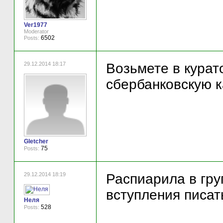
Ver1977
Moderator
6502
Posts:
29.12.2014 18:17
Возьмете в кура
сбербанковскую ка
Gletcher
75
Posts:
29.12.2014 18:19
Распиарила в гру
вступления писат
Неля
528
Posts: