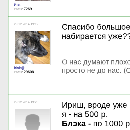
Ива
7269
Posts:
29.12.2014 19:12
Спасибо большое д
набирается уже?
--
О нас думают плохо 
Irish@
просто не до нас. (
29608
Posts:
29.12.2014 19:23
Ириш, вроде уже 
я - на 500 р.
Блэка -
по 1000 р