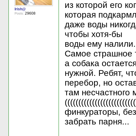
из которой его к
Irish@
которая подкармл
29608
Posts:
даже воды никогд
чтобы хотя-бы
воды ему налили..
Самое страшное т
а собака остаетс
нужной. Ребят, чт
перебор, но оста
там несчастного 
(((((((((((((((((((((
финкураторы, бе
забрать парня...