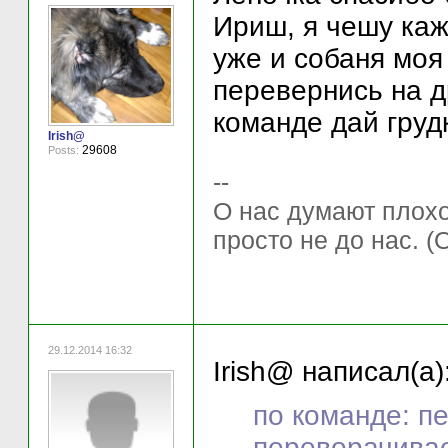
Ириш, я чешу каж
уже и собаня моя
перевернись на др
команде дай грудк
Irish@
29608
Posts:
--
О нас думают плохо 
просто не до нас. (
29.12.2014 16:32
Irish@ написал(а)
по команде: пе
переворачивает