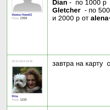
Dian
- по 1000 р
Gletcher
- по 500
Ирина Ники02
и 2000 р от
alena
2359
Posts:
29.12.2014 19:36
завтра на карту 
Rina
1155
Posts: