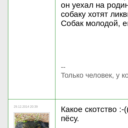
он уехал на родин
собаку хотят лик
Собак молодой, ем
--
Только человек, у к
29.12.2014 20:39
Какое скотство :-
пёсу.