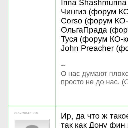
Irina Shashmurina
Чингиз (форум КО
Corso (форум КО-
ОльгаПрада (фору
Туся (форум КО-ко
John Preacher (ф
--
О нас думают плохо 
просто не до нас. (
29.12.2014 15:19
Ир, да что ж такое
так как Дону фин