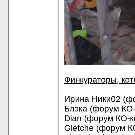
Финкураторы, кот
Ирина Ники02 (фо
Блэка (форум КО-
Dian (форум КО-к
Gletche (форум К