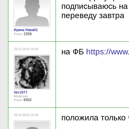
подписываюсь на 
переведу завтра
Ирина Ники02
2359
Posts:
29.12.2014 15:29
на ФБ
https://ww
Ver1977
Moderator
6502
Posts:
29.12.2014 15:29
положила только 