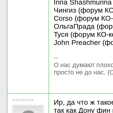
Irina Shashmurina
Чингиз (форум КО
Corso (форум КО-
ОльгаПрада (фору
Туся (форум КО-ко
John Preacher (ф
--
О нас думают плохо 
просто не до нас. (
29.12.2014 15:19
Ир, да что ж такое
так как Дону фин