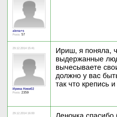
alena+s
57
Posts:
29.12.2014 15:41
Ириш, я поняла, 
выдержанные люди
вычесываете свои
должно у вас быть
так что крепись и
Ирина Ники02
2359
Posts:
29.12.2014 16:00
Леночка спасибо