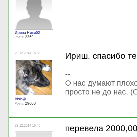
Ирина Ники02
2359
Posts:
29.12.2014 15:38
Ириш, спасибо теб
--
О нас думают плохо 
просто не до нас. (
Irish@
29608
Posts:
29.12.2014 15:40
перевела 2000,0