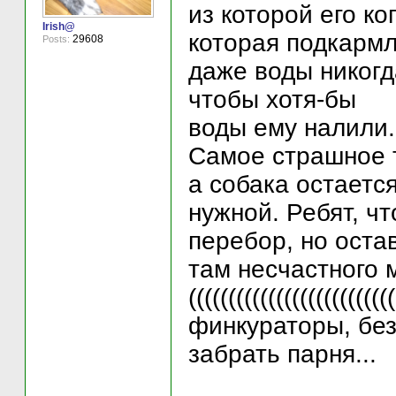
из которой его к
Irish@
которая подкармл
29608
Posts:
даже воды никогд
чтобы хотя-бы
воды ему налили..
Самое страшное т
а собака остаетс
нужной. Ребят, чт
перебор, но оста
там несчастного 
(((((((((((((((((((((
финкураторы, бе
забрать парня...