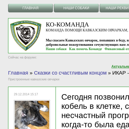
ГЛАВНАЯ
НАШИ СОБАКИ
НАШИ РЕКВ
КО-КОМАНДА
КОМАНДА ПОМОЩИ КАВКАЗСКИМ ОВЧАРКАМ, г.
Мы спасаем Кавказских овчарок, попавших в беду, н
добровольные пожертвования сочувствующих нам л
Наши собаки
Как помочь Команде
Финансовый от
Сейчас на форуме:
Актуальн
Главная
»
Сказки со счастливым концом
»
ИКАР -
Пристроенные кавказские овчарки
29.12.2014 15:17
Сегодня позвонил
кобель в клетке, 
несчастный прогр
когда-то была еда