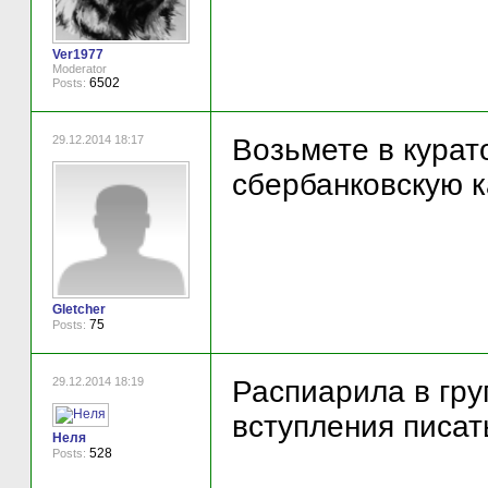
Ver1977
Moderator
6502
Posts:
29.12.2014 18:17
Возьмете в кура
сбербанковскую ка
Gletcher
75
Posts:
29.12.2014 18:19
Распиарила в гру
вступления писат
Неля
528
Posts: