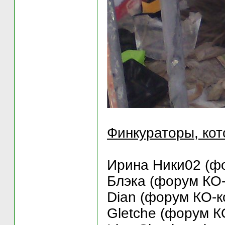
Финкураторы, кот
Ирина Ники02 (фо
Блэка (форум КО-
Dian (форум КО-к
Gletche (форум К