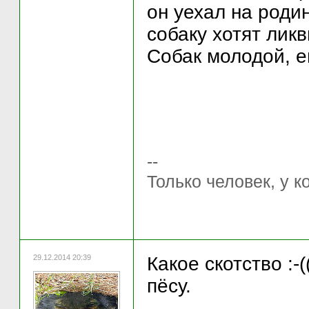
он уехал на родин
собаку хотят лик
Собак молодой, ем
--
Только человек, у к
29.12.2014 20:39
Какое скотство :-
пёсу.