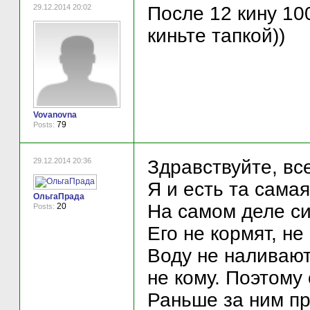
29.12.2014 20:02
После 12 кину 100
киньте тапкой))
Vovanovna
79
Posts:
29.12.2014 20:36
Здравствуйте, вс
Я и есть та сама
ОльгаПрада
На самом деле си
20
Posts:
Его не кормят, не
Воду не наливают,
не кому. Поэтому 
Раньше за ним пр