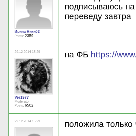
подписываюсь на 
переведу завтра
Ирина Ники02
2359
Posts:
29.12.2014 15:29
на ФБ
https://ww
Ver1977
Moderator
6502
Posts:
29.12.2014 15:29
положила только 