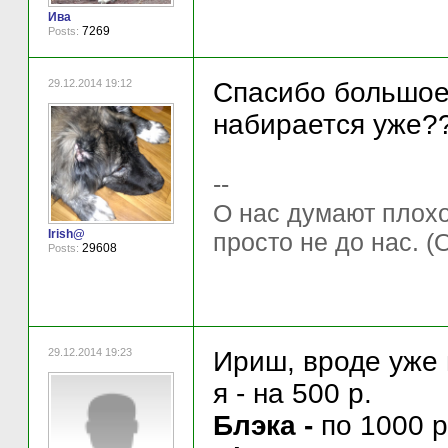
Ива
7269
Posts:
29.12.2014 19:12
Спасибо большое д
набирается уже?
--
О нас думают плохо 
Irish@
просто не до нас. (
29608
Posts:
29.12.2014 19:23
Ириш, вроде уже 
я - на 500 р.
Блэка -
по 1000 р