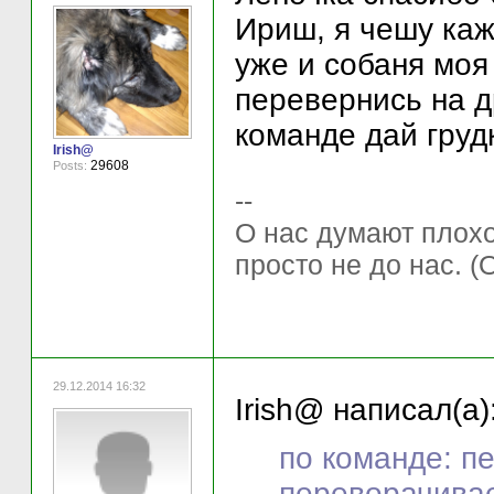
Ириш, я чешу каж
уже и собаня моя
перевернись на др
команде дай грудк
Irish@
29608
Posts:
--
О нас думают плохо 
просто не до нас. (
29.12.2014 16:32
Irish@ написал(а)
по команде: пе
переворачивает