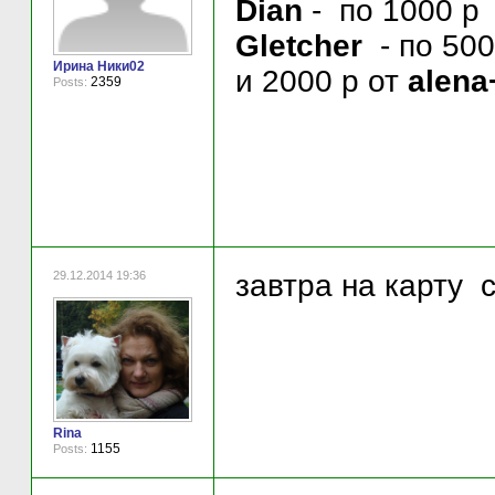
Dian
- по 1000 р
Gletcher
- по 500
Ирина Ники02
и 2000 р от
alena
2359
Posts:
29.12.2014 19:36
завтра на карту 
Rina
1155
Posts: