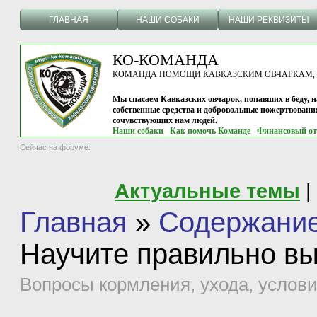
ГЛАВНАЯ
НАШИ СОБАКИ
НАШИ РЕКВИЗИТЫ
КО-КОМАНДА
КОМАНДА ПОМОЩИ КАВКАЗСКИМ ОВЧАРКАМ, г.
Мы спасаем Кавказских овчарок, попавших в беду, н
собственные средства и добровольные пожертвовани
сочувствующих нам людей.
Наши собаки
Как помочь Команде
Финансовый от
Сейчас на форуме:
Актуальные темы
|
Главная
»
Содержание
Научите правильно вы
Вопросы кормления, ухода, услови