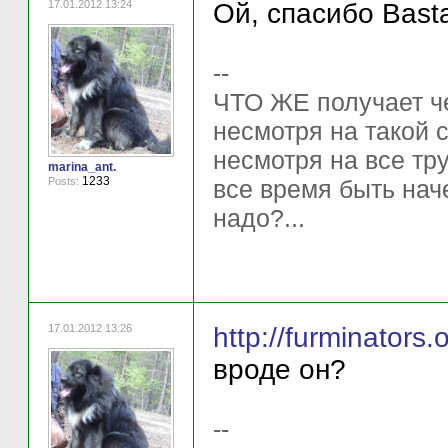
17.01.2012 13:24
Ой, спасибо Basta
--
ЧТО ЖЕ получает ч
несмотря на такой 
несмотря на все тр
marina_ant.
1233
Posts:
все время быть нач
надо?...
17.01.2012 13:26
http://furminators
вроде он?
--