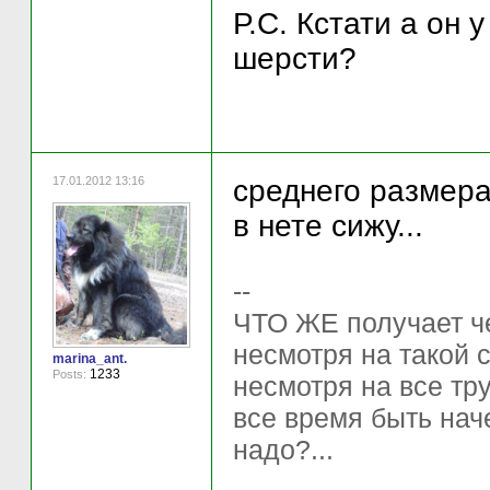
Р.С. Кстати а он 
шерсти?
17.01.2012 13:16
среднего размера
в нете сижу...
--
ЧТО ЖЕ получает ч
несмотря на такой 
marina_ant.
1233
Posts:
несмотря на все тр
все время быть нач
надо?...