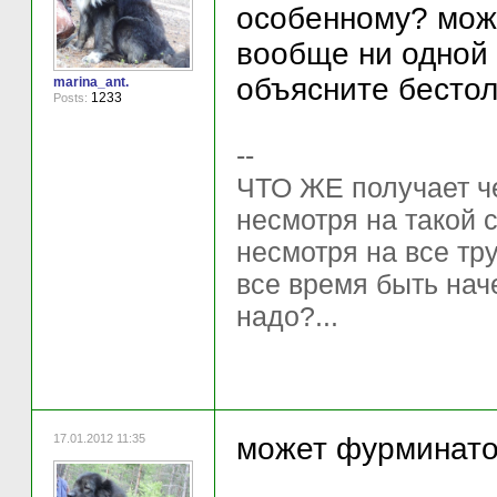
особенному? може
вообще ни одной в
объясните бестол
marina_ant.
1233
Posts:
--
ЧТО ЖЕ получает ч
несмотря на такой 
несмотря на все тр
все время быть нач
надо?...
17.01.2012 11:35
может фурминатор