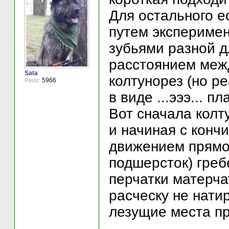
Для остального е
путем эксперимен
зубьями разной д
расстоянием меж
Sata
колтунорез (но р
5966
Posts:
в виде ...эээ... 
Вот сначала колт
и начиная с кончи
движением прямо 
подшерсток) греб
перчатки матерча
расческу не нати
лезущие места пр