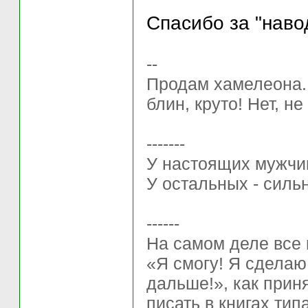
Спасибо за "наво
--
Продам хамелеона.. 
блин, круто! Нет, не
-------
У настоящих мужчи
У остальных - силь
------
На самом деле все 
«Я смогу! Я сделаю
дaльше!», как прин
писать в книгах ти