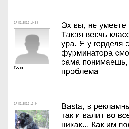
17.01.2012 10:23
Эх вы, не умеете
Такая весчь клас
ура. Я у герделя
фурминатора смог
сама понимаешь,
Гость
проблема
17.01.2012 11:34
Basta, в рекламн
так и валит во в
никак... Как им п