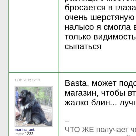
бросается в глаз
очень шерстяную 
налысо я смогла 
только видимост
сыпаться
17.01.2012 12:33
Basta, может под
магазин, чтобы вт
жалко блин... луч
--
ЧТО ЖЕ получает ч
marina_ant.
1233
Posts: