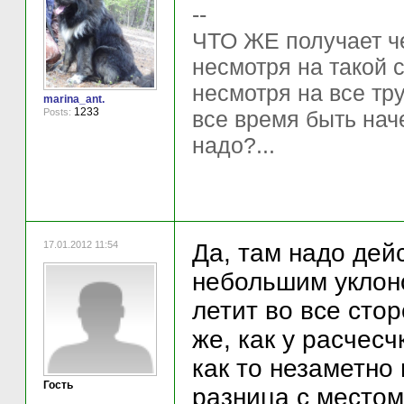
--
ЧТО ЖЕ получает ч
несмотря на такой 
несмотря на все тр
marina_ant.
1233
Posts:
все время быть нач
надо?...
17.01.2012 11:54
Да, там надо дей
небольшим уклоно
летит во все стор
же, как у расчесч
как то незаметно
Гость
разница с место