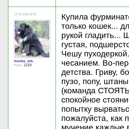
17.01.2012 9:41
Купила фурминато
только кошек... д
рукой гладить... 
густая, подшерсто
Чешу пуходеркой
чесанием. Во-пер
marina_ant.
1233
Posts:
детства. Гриву, б
пузо, попу, штаны
(команда СТОЯТЬ 
спокойное стояни
попытку вырваться
пожалуйста, как 
мучение каждые в