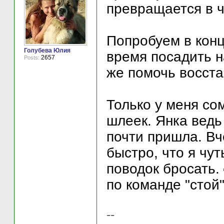
превращается в ч
Попробуем в конц
Голубева Юлия
время посадить н
2657
Posts:
же помочь восст
Только у меня со
шлеек. Янка ведь
почти пришла. В
быстро, что я чу
поводок бросать.
по команде "стой
--