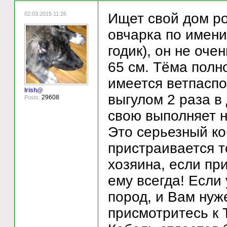
02.03.2015 11:26
Ищет свой дом р
овчарка по имен
годик), он не оче
65 см. Тёма полн
имеется ветпаспо
Irish@
выгулом 2 раза в
29608
Posts:
свою выполняет н
Это серьезный ко
пристраивается т
хозяина, если при
ему всегда! Если
пород, и Вам нуж
присмотритесь к 