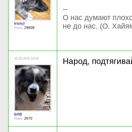
--
О нас думают плохо 
Irish@
не до нас. (О. Хайя
29608
Posts:
02.03.2015 13:02
Народ, подтягивай
БНВ
2670
Posts: