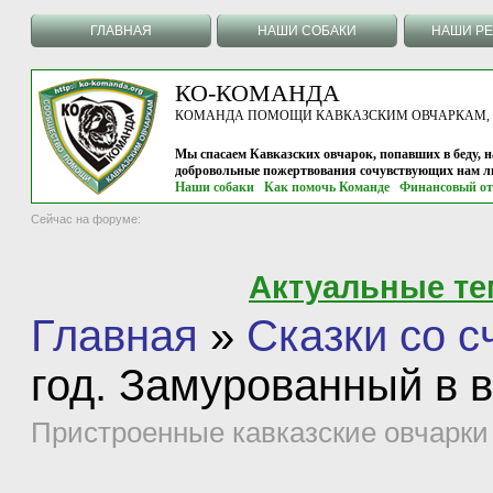
ГЛАВНАЯ
НАШИ СОБАКИ
НАШИ Р
КО-КОМАНДА
КОМАНДА ПОМОЩИ КАВКАЗСКИМ ОВЧАРКАМ, г.
Мы спасаем Кавказских овчарок, попавших в беду, н
добровольные пожертвования сочувствующих нам л
Наши собаки
Как помочь Команде
Финансовый от
Сейчас на форуме:
Актуальные т
Главная
»
Сказки со 
год. Замурованный в 
Пристроенные кавказские овчарки