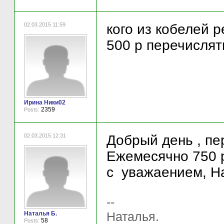
02.03.2015 11:59
кого из кобелей р
500 р перечислять
Ирина Ники02
2359
Posts:
02.03.2015 12:31
Добрый день , пе
Ежемесячно 750 
с уважаением, Н
--
Наталья.
Наталья Б.
58
Posts: