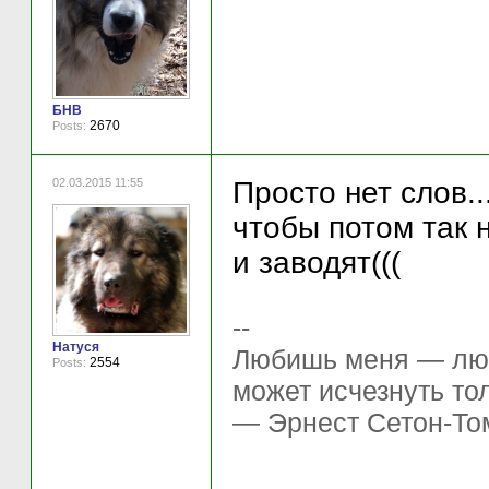
БНВ
2670
Posts:
02.03.2015 11:55
Просто нет слов..
чтобы потом так 
и заводят(((
--
Натуся
Любишь меня — люб
2554
Posts:
может исчезнуть т
— Эрнест Сетон-То