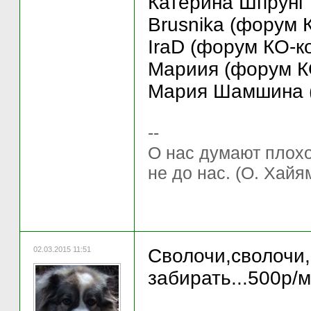
Катерина Шпрунг (
Brusnika (форум 
IraD (форум КО-к
Мариия (форум КО
Мария Шамшина (Ф
--
О нас думают плохо 
не до нас. (О. Хайя
02.03.2015 11:51
Сволочи,сволочи,с
забирать...500р/