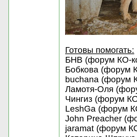
Готовы помогать:
БНВ (форум КО-ко
Бобкова (форум К
buchana (форум К
Ламотя-Оля (фору
Чингиз (форум КО
LeshGa (форум КО
John Preacher (ф
jaramat (форум К