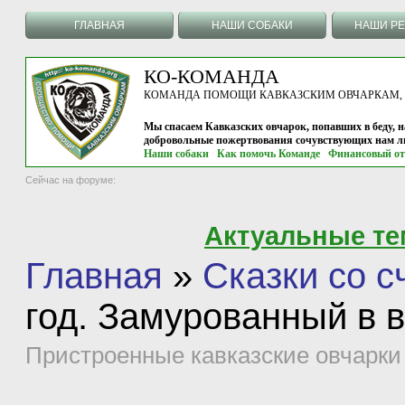
ГЛАВНАЯ
НАШИ СОБАКИ
НАШИ Р
КО-КОМАНДА
КОМАНДА ПОМОЩИ КАВКАЗСКИМ ОВЧАРКАМ, г.
Мы спасаем Кавказских овчарок, попавших в беду, н
добровольные пожертвования сочувствующих нам л
Наши собаки
Как помочь Команде
Финансовый от
Сейчас на форуме:
Актуальные т
Главная
»
Сказки со 
год. Замурованный в 
Пристроенные кавказские овчарки