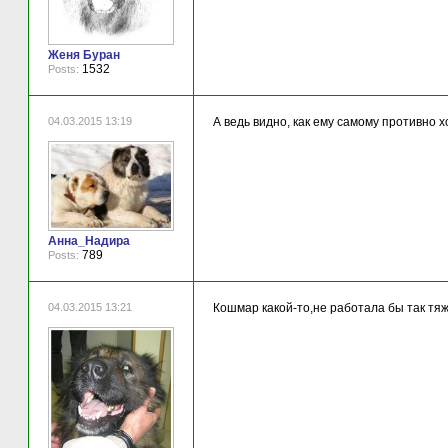
Женя Буран
1532
Posts:
04.03.2015 13:19
А ведь видно, как ему самому противно х
Анна_Надира
789
Posts:
04.03.2015 13:21
Кошмар какой-то,не работала бы так тяж