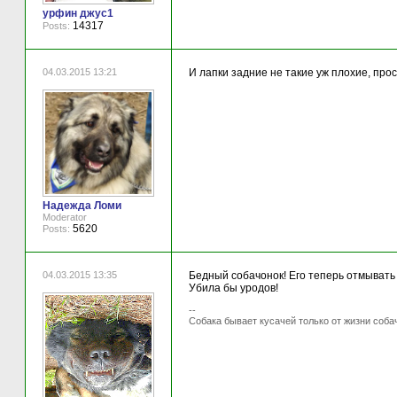
урфин джус1
14317
Posts:
04.03.2015 13:21
И лапки задние не такие уж плохие, прос
Надежда Ломи
Moderator
5620
Posts:
04.03.2015 13:35
Бедный собачонок! Его теперь отмывать 
Убила бы уродов!
--
Собака бывает кусачей только от жизни соба