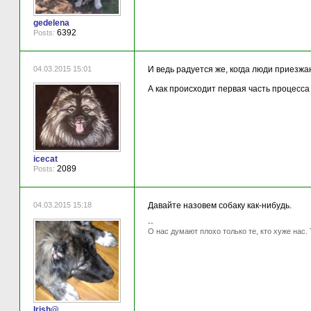
gedelena
6392
Posts:
04.03.2015 15:01
И ведь радуется же, когда люди приезжаю
А как происходит первая часть процесса 
icecat
2089
Posts:
04.03.2015 15:18
Давайте назовем собаку как-нибудь.
--
О нас думают плохо только те, кто хуже нас. 
Irish@