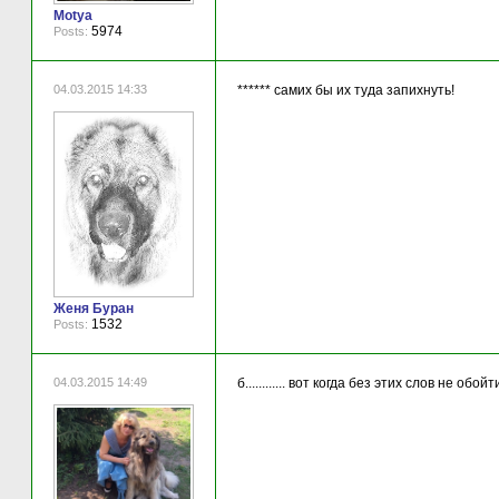
Motya
5974
Posts:
04.03.2015 14:33
****** самих бы их туда запихнуть!
Женя Буран
1532
Posts:
04.03.2015 14:49
б............ вот когда без этих слов не обойт