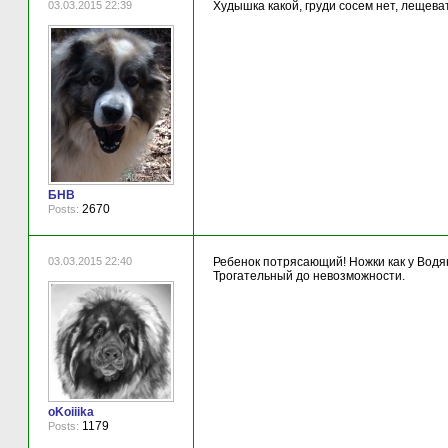
03.03.2015 22:39
Худышка какой, груди сосем нет, лещева
БНВ
2670
Posts:
03.03.2015 22:40
Ребенок потрясающий! Ножки как у Водян
Трогательный до невозможности.
oKoiiika
1179
Posts: