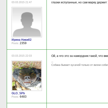
03.03.2015 21:47
глазки испуганные, но сам марку держит 
Ирина Ники02
2359
Posts:
03.03.2015 22:03
Ой, а что это за намордник такой, что в
--
Собака бывает кусачей только от жизни соба
GLO_SPb
6483
Posts: