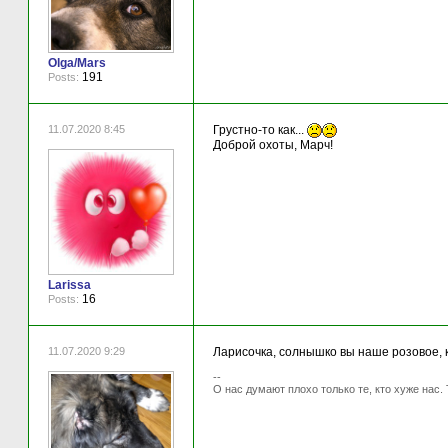
Olga/Mars
191
Posts:
11.07.2020 8:45
Грустно-то как...
Доброй охоты, Марч!
Larissa
16
Posts:
11.07.2020 9:29
Ларисочка, солнышко вы наше розовое, ка
--
О нас думают плохо только те, кто хуже нас. 