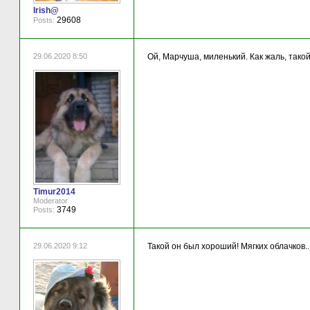
Irish@
29608
Posts:
29.06.2020 8:50
Ой, Марчуша, миленький. Как жаль, такой 
Timur2014
Moderator
3749
Posts:
29.06.2020 9:12
Такой он был хороший! Мягких облачков...