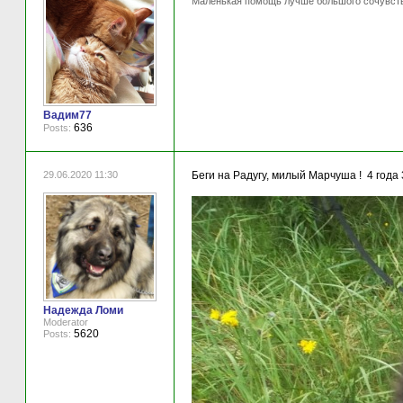
Маленькая помощь лучше большого сочувств
Вадим77
636
Posts:
29.06.2020 11:30
Беги на Радугу, милый Марчуша ! 4 года
Надежда Ломи
Moderator
5620
Posts: