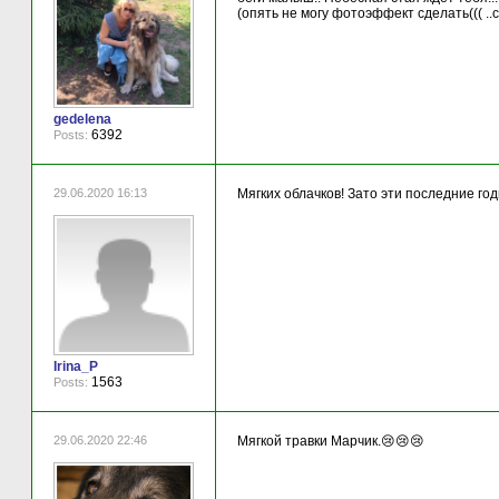
(опять не могу фотоэффект сделать((( ..са
gedelena
6392
Posts:
29.06.2020 16:13
Мягких облачков! Зато эти последние го
Irina_P
1563
Posts:
29.06.2020 22:46
Мягкой травки Марчик.😢😢😢