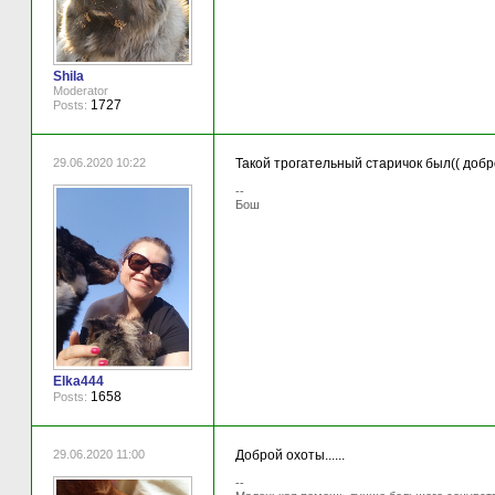
Shila
Moderator
1727
Posts:
29.06.2020 10:22
Такой трогательный старичок был(( добр
--
Бош
Elka444
1658
Posts:
29.06.2020 11:00
Доброй охоты......
--