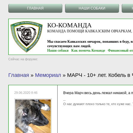
ГЛАВНАЯ
НАШИ СОБАКИ
КО-КОМАНДА
КОМАНДА ПОМОЩИ КАВКАЗСКИМ ОВЧАРКАМ, г.
Мы спасаем Кавказских овчарок, попавших в беду, 
сочувствующих нам людей.
Наши собаки
Как помочь Команде
Финансовый от
Сейчас на форуме:
Главная
»
Мемориал
»
МАРЧ - 10+ лет. Кобель в
29.06.2020 8:46
Вчера Марч весь день лежал никакой, а п
--
О нас думают плохо только те, кто хуже нас. 