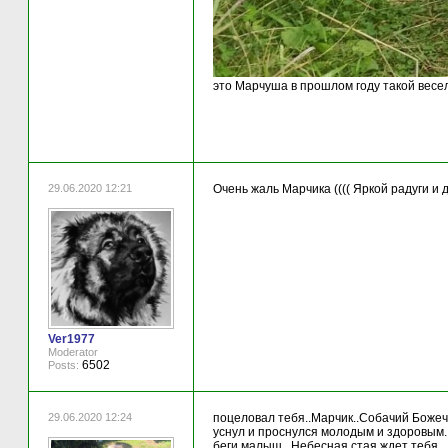
это Марчуша в прошлом году такой весе
29.06.2020 12:21
Очень жаль Марчика (((( Яркой радуги и д
Ver1977
Moderator
6502
Posts:
29.06.2020 12:24
поцеловал тебя..Марчик..Собачий Божечк
уснул и проснулся молодым и здоровым..т
беги малыш.. Небесная стая ждет тебя...............