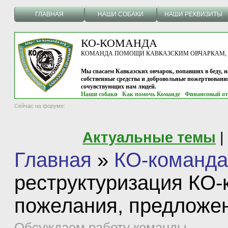
ГЛАВНАЯ
НАШИ СОБАКИ
НАШИ РЕКВИЗИТЫ
КО-КОМАНДА
КОМАНДА ПОМОЩИ КАВКАЗСКИМ ОВЧАРКАМ, г.
Мы спасаем Кавказских овчарок, попавших в беду, н
собственные средства и добровольные пожертвовани
сочувствующих нам людей.
Наши собаки
Как помочь Команде
Финансовый от
Сейчас на форуме:
Актуальные темы
|
Главная
»
КО-команда
реструктуризация КО-
пожелания, предложе
Обсуждаем работу команды