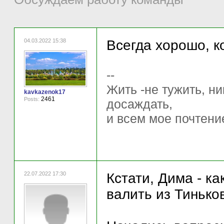
04.03.2022 15:38
Всегда хорошо, к
--
Жить -не тужить, ни
kavkazenok17
2461
Posts:
досаждать,
и всем мое почтени
22.07.2022 17:30
Кстати, Дима - ка
валить из Тинько