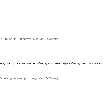
Те, кто лучше - им просто не до нас. (О. Хайям)
а, Виктор сказал, что он с Макса, вот фотография Макса, Шейх такой же))
Те, кто лучше - им просто не до нас. (О. Хайям)