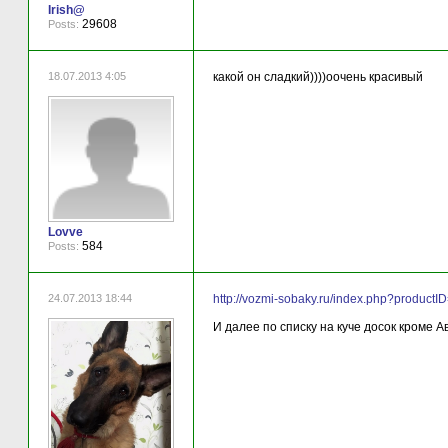
Irish@
29608
Posts:
18.07.2013 4:05
какой он сладкий))))оочень красивый
Lovve
584
Posts:
24.07.2013 18:44
http://vozmi-sobaky.ru/index.php?productI
И далее по списку на куче досок кроме А