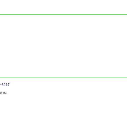
D=8217
вито.