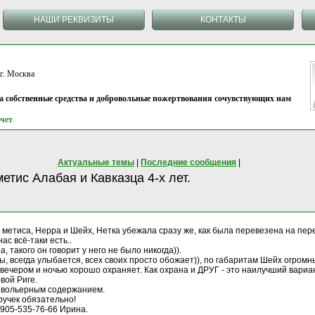
НАШИ РЕКВИЗИТЫ
КОНТАКТЫ
 Москва
на собственные средства и добровольные пожертвования сочувствующих нам
чет
Актуальные темы
|
Последние сообщения
|
етис Алабая и Кавказца 4-х лет.
 метиса, Нерра и Шейх, Нетка убежала сразу же, как была перевезена на пер
с всё-таки есть..
 такого он говорит у него не было никогда)).
 всегда улыбается, всех своих просто обожает)), по габаритам Шейх огромный
вечером и ночью хорошо охраняет. Как охрана и ДРУГ - это наилучший вариан
вой Риге.
с вольерным содержанием.
учек обязательно!
-905-535-76-66 Ирина.