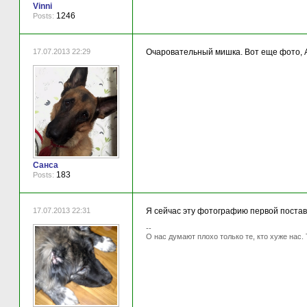
Vinni
1246
Posts:
17.07.2013 22:29
Очаровательный мишка. Вот еще фото, А
Санса
183
Posts:
17.07.2013 22:31
Я сейчас эту фотографию первой постав
--
О нас думают плохо только те, кто хуже нас. 