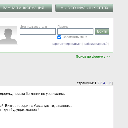
ВАЖНАЯ ИНФОРМАЦИЯ
МЫ В СОЦИАЛЬНЫХ СЕТЯХ
Имя пользователя
Пароль
Запомнить меня
зарегистрироваться
|
забыли пароль?
|
Поиск по форуму >>
страницы:
1
2
3
4
...
6
|
едержку, поиски беглянки не увенчались
, Виктор говорит с Макса где-то, с нашего..
т для будущих хозяев!!!