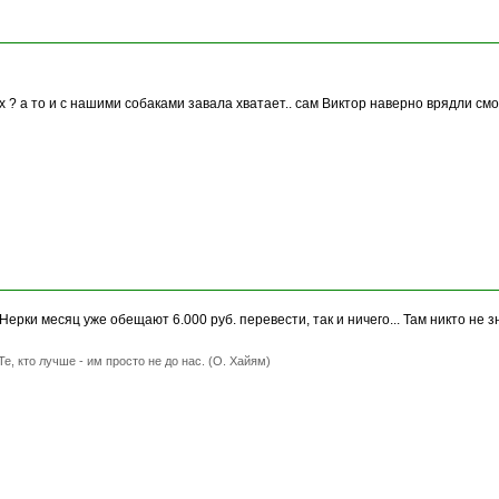
х ? а то и с нашими собаками завала хватает.. сам Виктор наверно врядли смо
Нерки месяц уже обещают 6.000 руб. перевести, так и ничего... Там никто не з
Те, кто лучше - им просто не до нас. (О. Хайям)