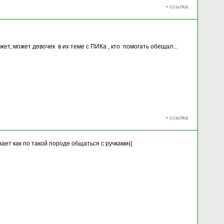
•
ссылка
жет, может девочек в их теме с ПИКа , кто помогать обещал...
•
ссылка
нает как по такой породе общаться с ручками((