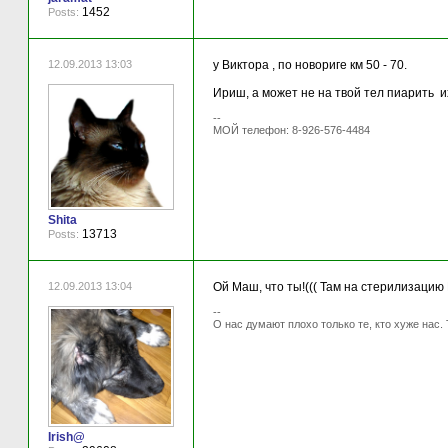
1452
Posts:
12.09.2013 13:03
у Виктора , по новориге км 50 - 70.
Ириш, а может не на твой тел пиарить и
--
МОЙ телефон: 8-926-576-4484
Shita
13713
Posts:
12.09.2013 13:04
Ой Маш, что ты!((( Там на стерилизацию 
--
О нас думают плохо только те, кто хуже нас. 
Irish@