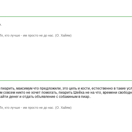
.
Те, кто лучше - им просто не до нас. (О. Хайям)
 пиарить, максимум что предложили, это цепь и кости, естественно в такие у
ам совсем никто не хочет помогать, пиарить Шейха не на что, времени свободн
найти денег и отдать объявление с собакиным в пиар..
Те, кто лучше - им просто не до нас. (О. Хайям)