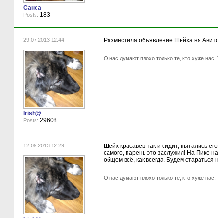
Санса
183
Posts:
29.07.2013 12:44
Разместила объявление Шейха на Авито
--
О нас думают плохо только те, кто хуже нас. 
Irish@
29608
Posts:
12.09.2013 12:29
Шейх красавец так и сидит, пытались его
самого, парень это заслужил! На Пике н
общем всё, как всегда. Будем стараться 
--
О нас думают плохо только те, кто хуже нас. 