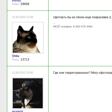
Irish@
29608
Posts:
12.09.2013 12:59
сфоткать бы их обоих еще покрасивее ((
--
МОЙ телефон: 8-926-576-4484
Shita
13713
Posts:
12.09.2013 13:00
Где они территориально? Могу сфотогр
jaramat