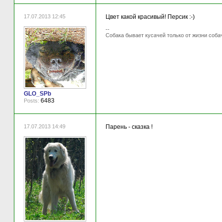
17.07.2013 12:45
Цвет какой красивый! Персик :-)
--
Собака бывает кусачей только от жизни соба
GLO_SPb
6483
Posts:
17.07.2013 14:49
Парень - сказка !