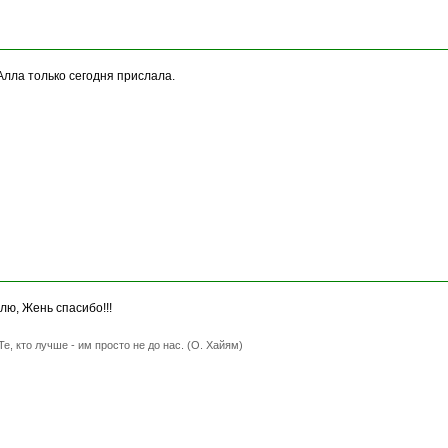
лла только сегодня прислала.
лю, Жень спасибо!!!
Те, кто лучше - им просто не до нас. (О. Хайям)