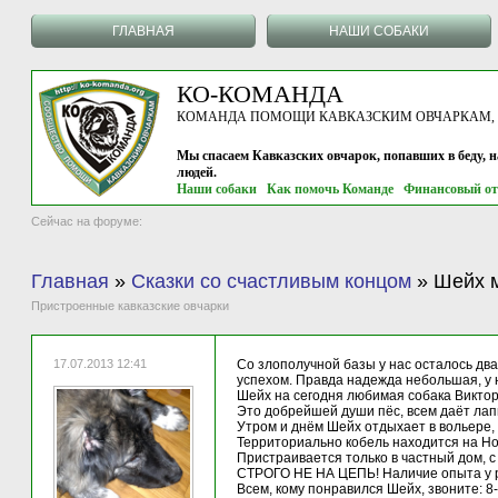
ГЛАВНАЯ
НАШИ СОБАКИ
КО-КОМАНДА
КОМАНДА ПОМОЩИ КАВКАЗСКИМ ОВЧАРКАМ, г.
Мы спасаем Кавказских овчарок, попавших в беду, 
людей.
Наши собаки
Как помочь Команде
Финансовый от
Сейчас на форуме:
Главная
»
Сказки со счастливым концом
»
Шейх м
Пристроенные кавказские овчарки
17.07.2013 12:41
Со злополучной базы у нас осталось два
успехом. Правда надежда небольшая, у на
Шейх на сегодня любимая собака Виктора,
Это добрейшей души пёс, всем даёт лапы,
Утром и днём Шейх отдыхает в вольере, 
Территориально кобель находится на Но
Пристраивается только в частный дом, 
СТРОГО НЕ НА ЦЕПЬ! Наличие опыта у р
Всем, кому понравился Шейх, звоните: 8