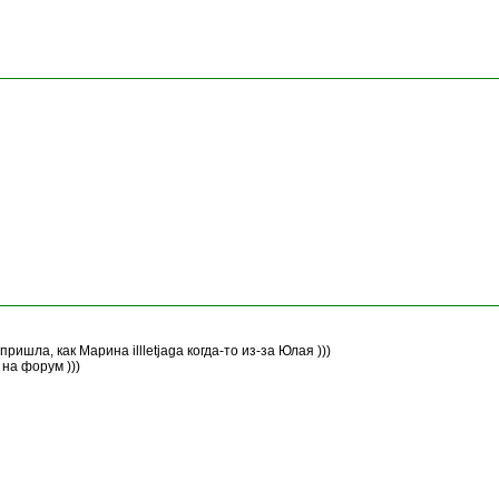
ришла, как Марина illletjaga когда-то из-за Юлая )))
на форум )))