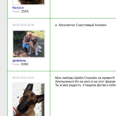
Натуся
2554
Posts:
08.03.2016 20:46
и Абсолютно Счастливый Хозяин!
gedelena
6392
Posts:
08.03.2016 21:01
Моя любовь! Шейх! Спасибо за привет!!!
Апельсиныч! Из-за него я на этот форум п
Ты ж моя радость. Утащила фотки к себе 