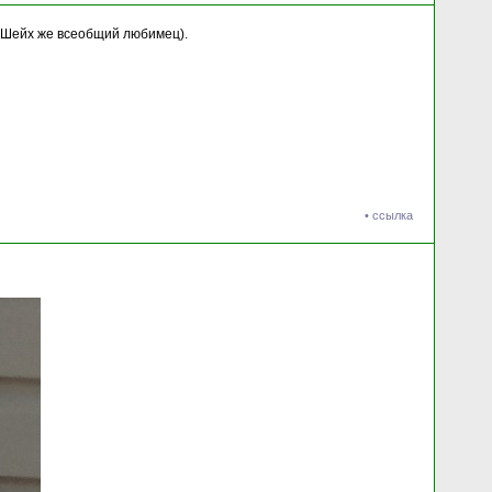
) Шейх же всеобщий любимец).
•
ссылка