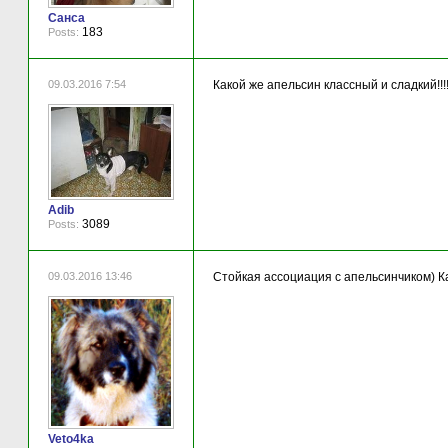
Санса
183
Posts:
09.03.2016 7:54
Какой же апельсин классный и сладкий!!!
Adib
3089
Posts:
09.03.2016 13:46
Стойкая ассоциация с апельсинчиком) К
Veto4ka