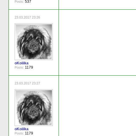
537
Posts:
23.03.2017 23:26
oKoiiika
1179
Posts:
23.03.2017 23:27
oKoiiika
1179
Posts: