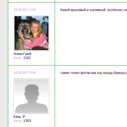
24.03.2017 0:34
Какой красивый и огромный, особенно, ко
Анна-Грей
1162
Posts:
24.03.2017 0:49
такие точно фотки как год назад Ириша 
Irina_P
1563
Posts: