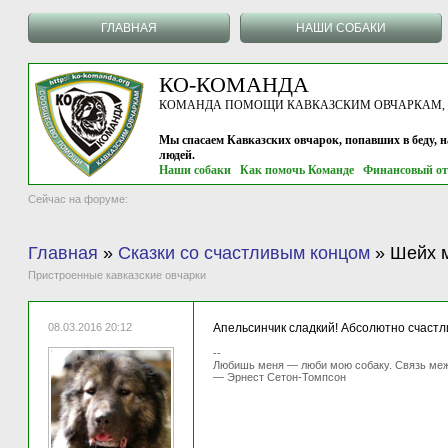
ГЛАВНАЯ
НАШИ СОБАКИ
КО-КОМАНДА
КОМАНДА ПОМОЩИ КАВКАЗСКИМ ОВЧАРКАМ, г.
Мы спасаем Кавказских овчарок, попавших в беду, 
людей.
Наши собаки
Как помочь Команде
Финансовый от
Сейчас на форуме:
Главная
»
Сказки со счастливым концом
»
Шейх м
Пристроенные кавказские овчарки
08.03.2016 20:12
Апельсинчик сладкий! Абсолютно счастл
--
Любишь меня — люби мою собаку. Связь меж
— Эрнест Сетон-Томпсон