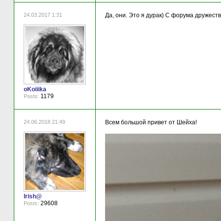
24.03.2017 1:31
Да, они. Это я дурак) С форума дружес
oKoiiika
1179
Posts:
24.06.2018 21:49
Всем большой привет от Шейха!
Irish@
29608
Posts: