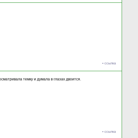
•
ссылка
осматривала темку и думала в глазах двоится.
•
ссылка