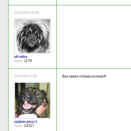
23.03.2017 23:29
oKoiiika
1179
Posts:
24.03.2017 0:25
Вах какая собака,солнце!!!
урфин джус1
14317
Posts: