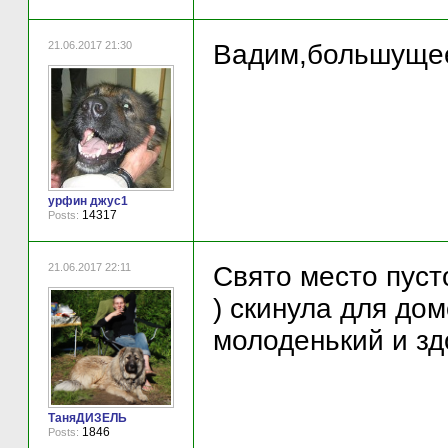
21.06.2017 21:30
Вадим,большущее 
урфин джус1
14317
Posts:
21.06.2017 22:11
Свято место пуст
) скинула для до
молоденький и здо
ТаняДИЗЕЛЬ
1846
Posts: