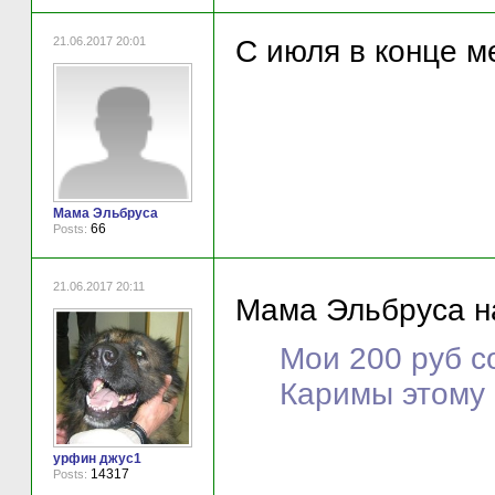
21.06.2017 20:01
С июля в конце м
Мама Эльбруса
66
Posts:
21.06.2017 20:11
Мама Эльбруса на
Мои 200 руб с
Каримы этому 
урфин джус1
14317
Posts: