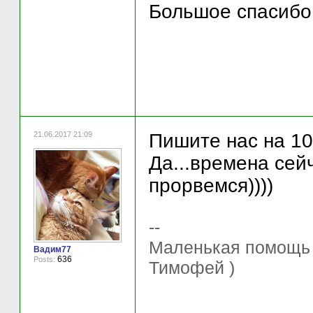
Большое спасибо!!
21.06.2017 21:09
Пишите нас на 10
Да...времена сейч
прорвемся))))
--
Маленькая помощь 
Вадим77
636
Posts:
Тимофей )