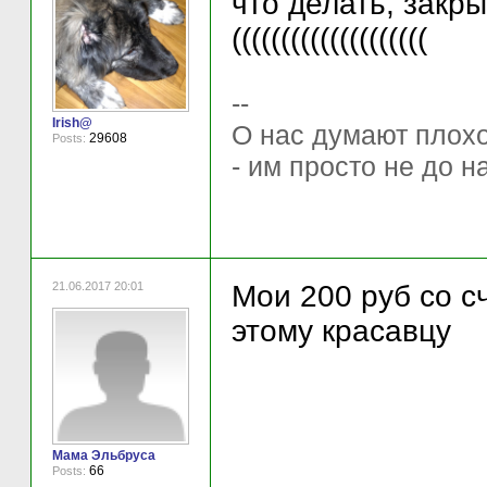
что делать, закр
((((((((((((((((((((
--
Irish@
О нас думают плохо 
29608
Posts:
- им просто не до н
21.06.2017 20:01
Мои 200 руб со 
этому красавцу
Мама Эльбруса
66
Posts: