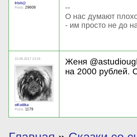
Irish@
--
29608
Posts:
О нас думают плохо 
- им просто не до н
22.06.2017 13:24
Женя @astudiougl
на 2000 рублей. С
oKoiiika
1179
Posts: