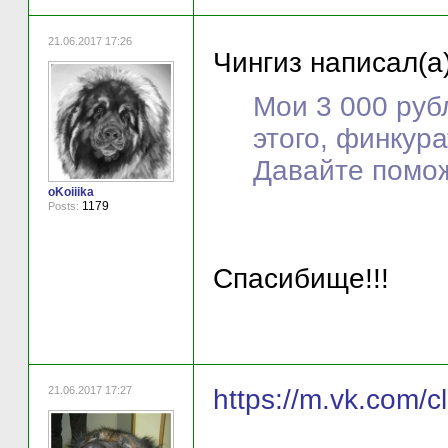
21.06.2017 17:26
Чингиз написал(а)
Мои 3 000 руб
этого, финкур
Давайте помо
oKoiiika
1179
Posts:
Спасибище!!!
21.06.2017 17:27
https://m.vk.com/