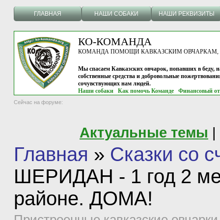
ГЛАВНАЯ
НАШИ СОБАКИ
НАШИ РЕКВИЗИТЫ
КО-КОМАНДА
КОМАНДА ПОМОЩИ КАВКАЗСКИМ ОВЧАРКАМ, г.
Мы спасаем Кавказских овчарок, попавших в беду, н
собственные средства и добровольные пожертвовани
сочувствующих нам людей.
Наши собаки
Как помочь Команде
Финансовый от
Сейчас на форуме:
Актуальные темы
|
Главная
»
Сказки со 
ШЕРИДАН - 1 год 2 ме
районе. ДОМА!
Пристроенные кавказские овчарки