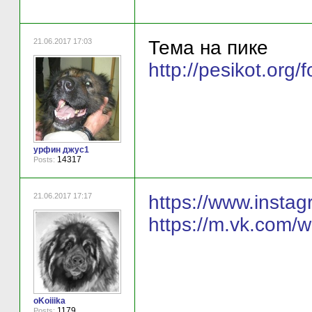
21.06.2017 17:03
Тема на пике
http://pesikot.or
урфин джус1
14317
Posts:
21.06.2017 17:17
https://www.inst
https://m.vk.com/
oKoiiika
1179
Posts: