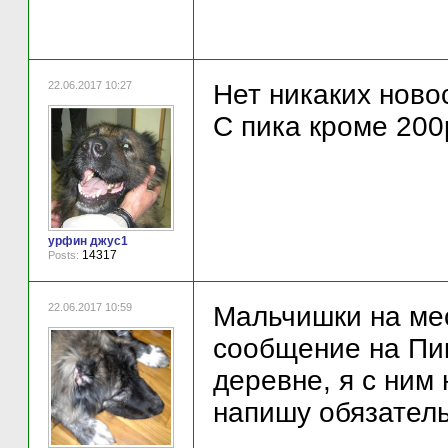
22.06.2017 10:27
Нет никаких ново
С пика кроме 200р
урфин джус1
14317
Posts:
22.06.2017 10:59
Мальчишки на мес
сообщение на Пик
деревне, я с ним 
напишу обязатель