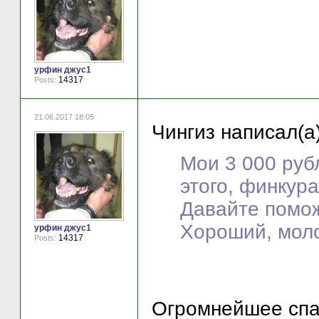
урфин джус1
14317
Posts:
21.06.2017 18:05
Чингиз написал(а)
Мои 3 000 руб
этого, финкур
Давайте помо
Хороший, моло
урфин джус1
14317
Posts:
Огромнейшее спас