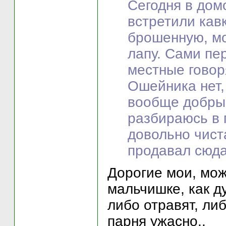
Сегодня в дом
встретили кав
брошенную, мо
лапу. Сами пе
местные говор
Ошейника нет,
вообще добрый
разбираюсь в 
довольно чист
продавал сюда
Дорогие мои, мож
мальчишке, как д
либо отравят, ли
парня ужасно..