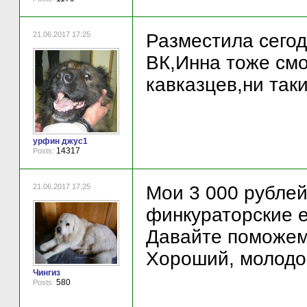
21.06.2017 17:25
Разместила сегод
ВК,Инна тоже смо
кавказцев,ни таки
урфин джус1
14317
Posts:
21.06.2017 17:25
Мои 3 000 рублей
финкураторские 
Давайте поможем
Хороший, молодой
Чингиз
580
Posts: