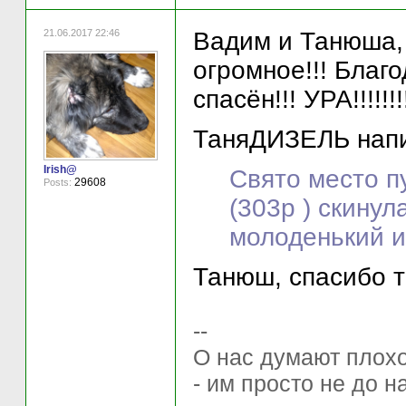
21.06.2017 22:46
Вадим и Танюша, 
огромное!!! Благ
спасён!!! УРА!!!!!!!!!
ТаняДИЗЕЛЬ напи
Irish@
Свято место пу
29608
Posts:
(303р ) скину
молоденький и 
Танюш, спасибо т
--
О нас думают плохо 
- им просто не до н