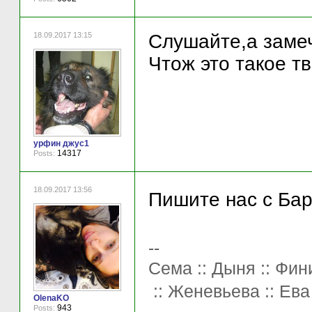
18.09.2017 13:15
Слушайте,а заме
Чтож это такое тв
урфин джус1
14317
Posts:
18.09.2017 13:56
Пишите нас с Бар
--
Сема :: Дыня :: Фини
:: Женевьева :: Ева
OlenaKO
943
Posts: