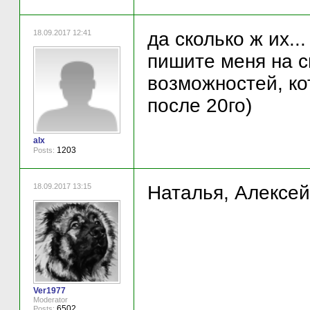
18.09.2017 12:41
да сколько ж их...
пишите меня на с
возможностей, ко
после 20го)
alx
1203
Posts:
18.09.2017 13:15
Наталья, Алексей
Ver1977
Moderator
6502
Posts: