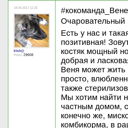
18.09.2017 11:25
#кокоманда_Вене
Очаровательный 
Есть у нас и така
позитивная! Зовут
костяк мощный но,
Irish@
29608
Posts:
добрая и ласковая
Веня может жить 
просто, влюбленн
также стерилизова
Мы хотим найти н
частным домом, с
конечно же, миск
комбикорма, в ра