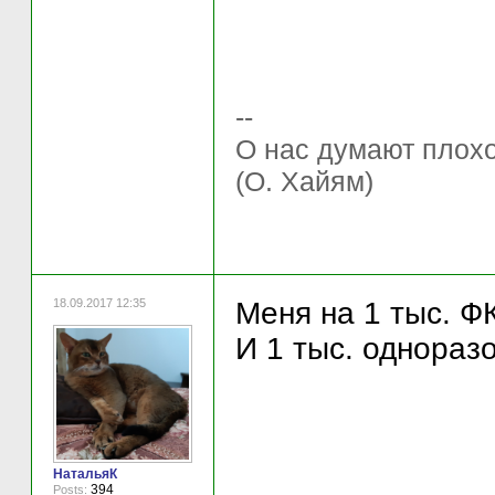
--
О нас думают плохо 
(О. Хайям)
18.09.2017 12:35
Меня на 1 тыс. Ф
И 1 тыс. однораз
НатальяК
394
Posts: