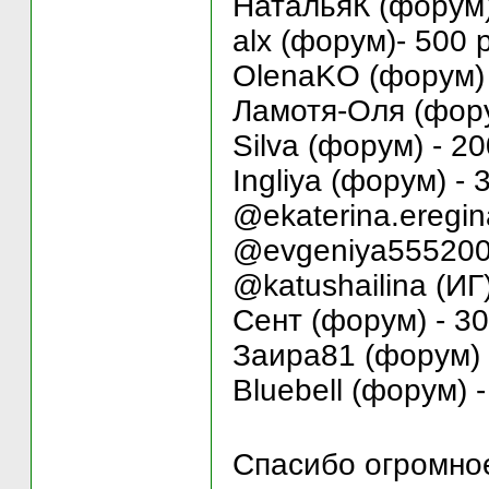
НатальяК (форум)
alx (форум)- 500 р
OlenaKO (форум) 
Ламотя-Оля (фору
Silva (форум) - 20
Ingliya (форум) - 
@ekaterina.eregina
@evgeniya5552008
@katushailina (ИГ)
Сент (форум) - 30
Заира81 (форум) 
Bluebell (форум) -
Спасибо огромно