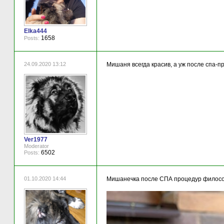
Elka444
1658
Posts:
24.09.2020 13:12
Мишаня всегда красив, а уж после спа-
Ver1977
Moderator
6502
Posts:
01.10.2020 14:44
Мишанечка после СПА процедур философ