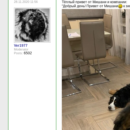
28.11.2020 11:56
Тёплый привет от Мишани и компании:
"Добрый день! Привет от Мишани
к зи
Ver1977
Moderator
6502
Posts: