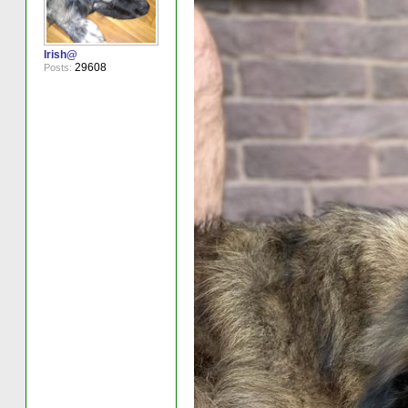
Irish@
29608
Posts: