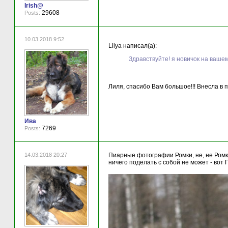
Irish@
29608
Posts:
10.03.2018 9:52
Lilya написал(а):
Здравствуйте! я новичок на ваше
Лиля, спасибо Вам большое!!! Внесла в 
Ива
7269
Posts:
14.03.2018 20:27
Пиарные фотографии Ромки, не, не Ромки,
ничего поделать с собой не может - вот Го