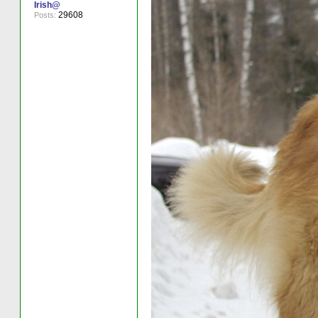
Irish@
29608
Posts: