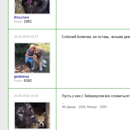
Ильглен
1961
Posts:
26.09.2018 16:17
Собачий Божечка..не оставь.. возьми дево
gedelena
6392
Posts:
26.09.2018 19:40
Пусть у них с Тибериусом все сложиться!
--
ФК Дакар - 1000, Манур - 1000