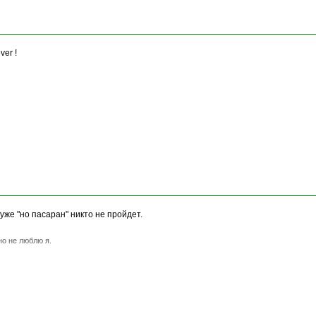
ver !
уже "но пасаран" никто не пройдет.
но не люблю я.