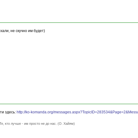
хали, не скучно им будет)
ти здесь:
http://ko-komanda.org/messages.aspx?TopicID=283534&Page=2&Mes
Те, кто лучше - им просто не до нас. (О. Хайям)