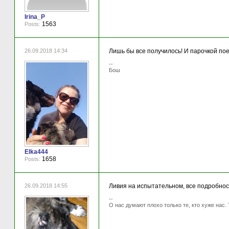
Irina_P
1563
Posts:
26.09.2018 14:34
Лишь бы все получилось! И парочкой пое
--
Бош
Elka444
1658
Posts:
26.09.2018 14:55
Ливия на испытательном, все подробнос
--
О нас думают плохо только те, кто хуже нас. 