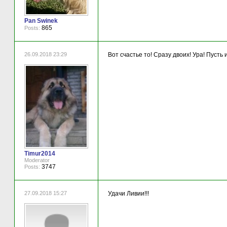
Pan Swinek
865
Posts:
26.09.2018 23:29
Вот счастье то! Сразу двоих! Ура! Пусть 
Timur2014
Moderator
3747
Posts:
27.09.2018 15:27
Удачи Ливии!!!