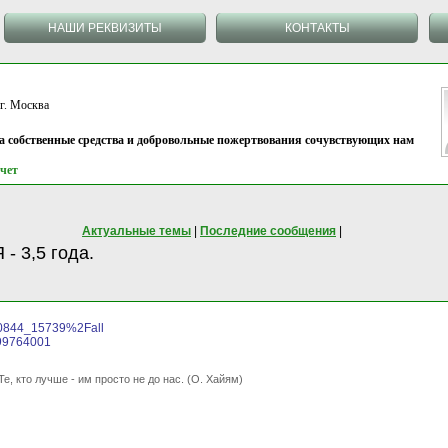
НАШИ РЕКВИЗИТЫ
КОНТАКТЫ
 Москва
на собственные средства и добровольные пожертвования сочувствующих нам
чет
Актуальные темы
|
Последние сообщения
|
- 3,5 года.
90844_15739%2Fall
199764001
Те, кто лучше - им просто не до нас. (О. Хайям)