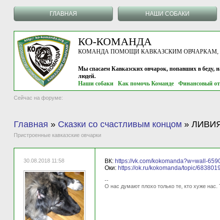
ГЛАВНАЯ
НАШИ СОБАКИ
КО-КОМАНДА
КОМАНДА ПОМОЩИ КАВКАЗСКИМ ОВЧАРКАМ, г.
Мы спасаем Кавказских овчарок, попавших в беду, 
людей.
Наши собаки
Как помочь Команде
Финансовый от
Сейчас на форуме:
Главная
»
Сказки со счастливым концом
»
ЛИВИЯ 
Пристроенные кавказские овчарки
30.08.2018 11:58
ВК:
https://vk.com/kokomanda?w=wall-65
Оки:
https://ok.ru/kokomanda/topic/68380
--
О нас думают плохо только те, кто хуже нас. 