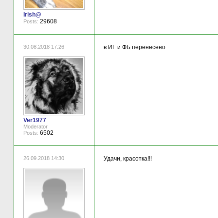
Irish@
29608
Posts:
30.08.2018 17:26
в ИГ и ФБ перенесено
Ver1977
Moderator
6502
Posts:
26.09.2018 14:30
Удачи, красотка!!!