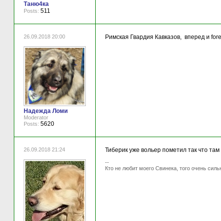
Таню4ка
511
Posts:
26.09.2018 20:00
Римская Гвардия Кавказов, вперед и fore
Надежда Ломи
Moderator
5620
Posts:
26.09.2018 21:24
Тиберик уже вольер пометил так что там 
--
Кто не любит моего Свинека, того очень силь