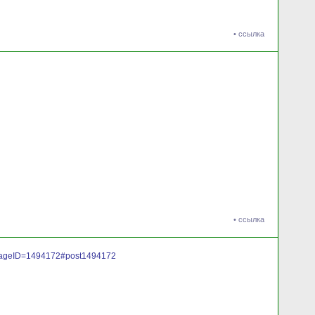
•
ссылка
•
ссылка
sageID=1494172#post1494172