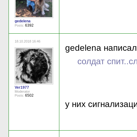
gedelena
6392
Posts:
18.10.2018 16:46
gedelena написал(
солдат спит..с
Ver1977
Moderator
6502
Posts:
у них сигнализаци