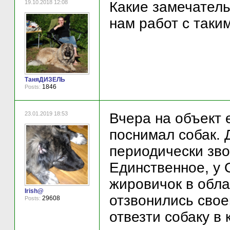
19.10.2018 12:08
Какие замечател
нам работ с таким
ТаняДИЗЕЛЬ
1846
Posts:
23.01.2019 18:53
Вчера на объект 
поснимал собак. 
периодически зво
Единственное, у
жировичок в обла
Irish@
отзвонились свое
29608
Posts:
отвезти собаку в 