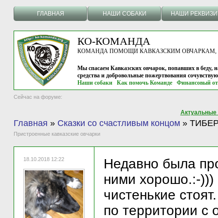
ГЛАВНАЯ
НАШИ СОБАКИ
НАШИ РЕКВИЗ
КО-КОМАНДА
КОМАНДА ПОМОЩИ КАВКАЗСКИМ ОВЧАРКАМ, г.
Мы спасаем Кавказских овчарок, попавших в беду, н
средства и добровольные пожертвования сочувству
Наши собаки
Как помочь Команде
Финансовый от
Сейчас на форуме:
Актуальные
Главная
»
Сказки со счастливым концом
»
ТИБЕР
Пристроенные кавказские овчарки
18.10.2018 12:22
Недавно была про
ними хорошо.:-)))
чистенькие стоят
по территории с 