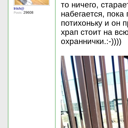
то ничего, старае
Irish@
набегается, пока 
29608
Posts:
потихоньку и он 
храп стоит на вс
охраннички.:-))))