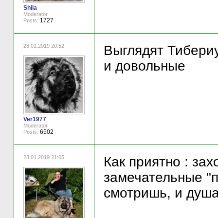
Shila
Moderator
1727
Posts:
23.01.2019 20:52
Выглядят Тибериу
и довольные
Ver1977
Moderator
6502
Posts:
23.01.2019 21:05
Как приятно : зах
замечательные "п
смотришь, и душа