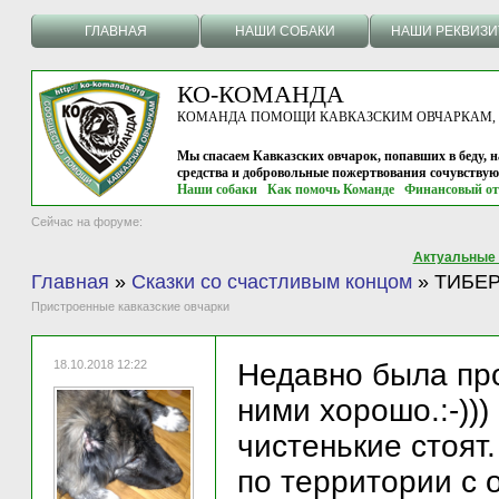
ГЛАВНАЯ
НАШИ СОБАКИ
НАШИ РЕКВИЗ
КО-КОМАНДА
КОМАНДА ПОМОЩИ КАВКАЗСКИМ ОВЧАРКАМ, г.
Мы спасаем Кавказских овчарок, попавших в беду, н
средства и добровольные пожертвования сочувству
Наши собаки
Как помочь Команде
Финансовый от
Сейчас на форуме:
Актуальные
Главная
»
Сказки со счастливым концом
»
ТИБЕР
Пристроенные кавказские овчарки
18.10.2018 12:22
Недавно была про
ними хорошо.:-)))
чистенькие стоят
по территории с 