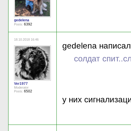
gedelena
6392
Posts:
18.10.2018 16:46
gedelena написал(
солдат спит..с
Ver1977
Moderator
6502
Posts:
у них сигнализаци