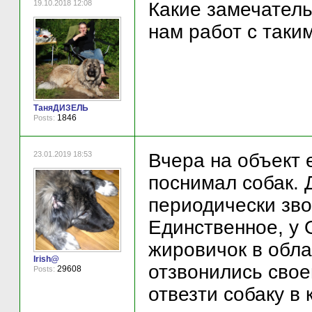
19.10.2018 12:08
Какие замечател
нам работ с таким
ТаняДИЗЕЛЬ
1846
Posts:
23.01.2019 18:53
Вчера на объект 
поснимал собак. 
периодически зво
Единственное, у
жировичок в обла
Irish@
отзвонились свое
29608
Posts:
отвезти собаку в 