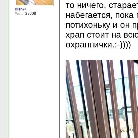
то ничего, старае
Irish@
набегается, пока 
29608
Posts:
потихоньку и он 
храп стоит на вс
охраннички.:-))))