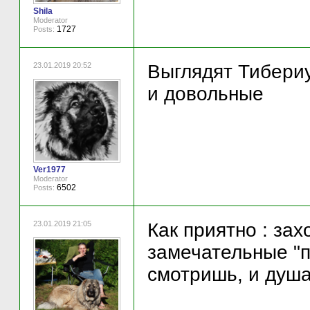
Shila
Moderator
1727
Posts:
23.01.2019 20:52
Выглядят Тибериу
и довольные
Ver1977
Moderator
6502
Posts:
23.01.2019 21:05
Как приятно : зах
замечательные "п
смотришь, и душа