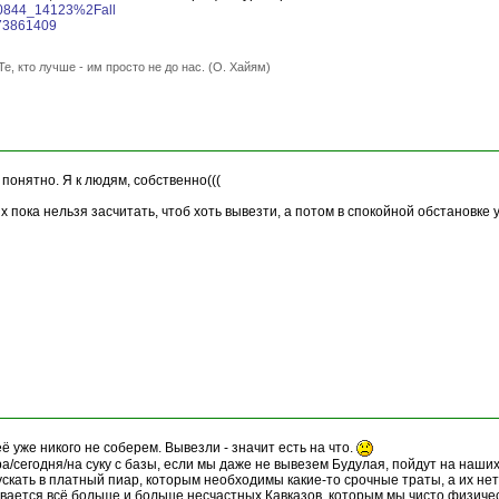
90844_14123%2Fall
773861409
Те, кто лучше - им просто не до нас. (О. Хайям)
 понятно. Я к людям, собственно(((
их пока нельзя засчитать, чтоб хоть вывезти, а потом в спокойной обстановк
ё уже никого не соберем. Вывезли - значит есть на что.
/сегодня/на суку с базы, если мы даже не вывезем Будулая, пойдут на наших
скать в платный пиар, которым необходимы какие-то срочные траты, а их нет
зывается всё больше и больше несчастных Кавказов, которым мы чисто физичес