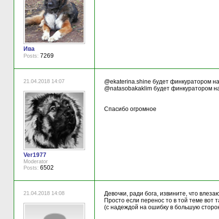
Ива
7269
Posts:
21.04.2018 14:07
@ekaterina.shine будет финкуратором на
@natasobakaklim будет финкуратором на
Спасибо огромное
Ver1977
Moderator
6502
Posts:
21.04.2018 14:08
Девочки, ради бога, извините, что влеза
Просто если перенос то в той теме вот та
(с надеждой на ошибку в большую сторон