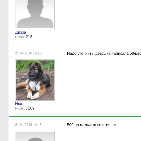
Дизза
218
Posts:
21.04.2018 14:28
Надо уточнить, девушка написала 50/мес
Ива
7269
Posts:
21.04.2018 14:43
500 на мальчика со стоянки