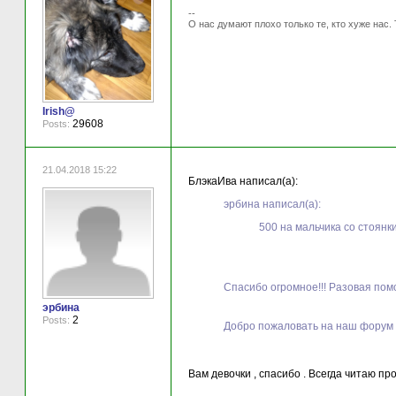
--
О нас думают плохо только те, кто хуже нас. 
Irish@
29608
Posts:
21.04.2018 15:22
БлэкаИва написал(а):
эрбина написал(а):
500 на мальчика со стоянк
Спасибо огромное!!! Разовая пом
эрбина
2
Posts:
Добро пожаловать на наш форум 
Вам девочки , спасибо . Всегда читаю пр