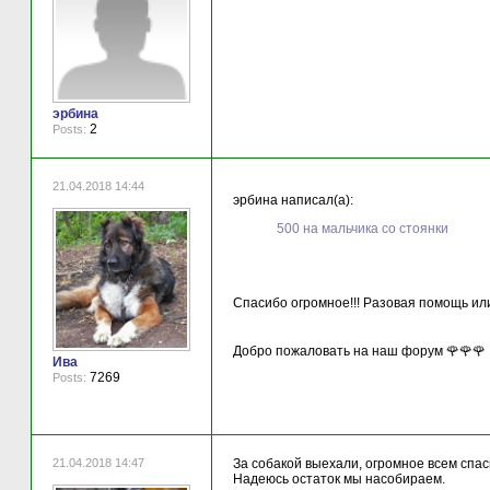
эрбина
2
Posts:
21.04.2018 14:44
эрбина написал(а):
500 на мальчика со стоянки
Спасибо огромное!!! Разовая помощь ил
Добро пожаловать на наш форум 🌹🌹🌹
Ива
7269
Posts:
21.04.2018 14:47
За собакой выехали, огромное всем спаси
Надеюсь остаток мы насобираем.