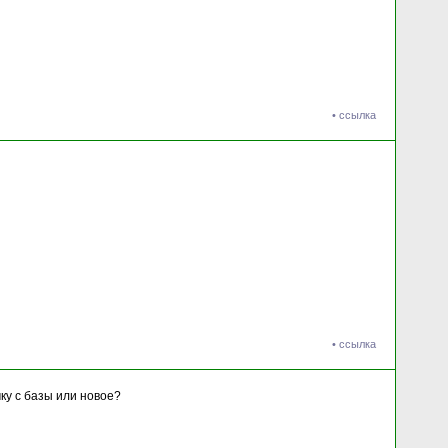
•
ссылка
•
ссылка
чку с базы или новое?