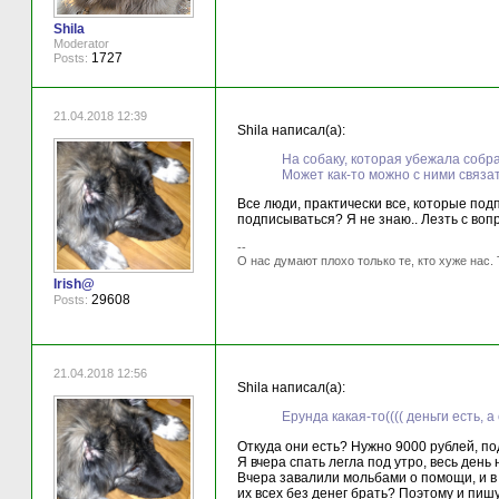
Shila
Moderator
1727
Posts:
21.04.2018 12:39
Shila написал(а):
На собаку, которая убежала собр
Может как-то можно с ними связа
Все люди, практически все, которые подп
подписываться? Я не знаю.. Лезть с вопр
--
О нас думают плохо только те, кто хуже нас. 
Irish@
29608
Posts:
21.04.2018 12:56
Shila написал(а):
Ерунда какая-то(((( деньги есть, 
Откуда они есть? Нужно 9000 рублей, по
Я вчера спать легла под утро, весь день
Вчера завалили мольбами о помощи, и в Ч
их всех без денег брать? Поэтому и пишу