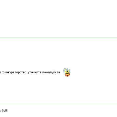
и финкураторство, уточните пожалуйста
бо!!!!