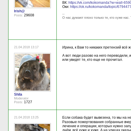
ВК:
https://vk.com/kokomanda?w=wall-65
Оки:
https://ok.ru/kokomanda/topic/67944
Irish@
--
29608
Posts:
О нас думают плохо только те, кто хуже нас. 
21.04.2018 13:17
Ирина, к Вам то никаких претензий всё ж
А вот люди разово на него переводили, 
или увидят те, кто еще не прочитал.
Shila
Moderator
1727
Posts:
21.04.2018 13:25
Если собака будет вывезена, то мы на не
Разовые пожертвования собранные вчера
лечение и операции, которых нужно запу
днём, всё хуже и хуже. А на улицах ока