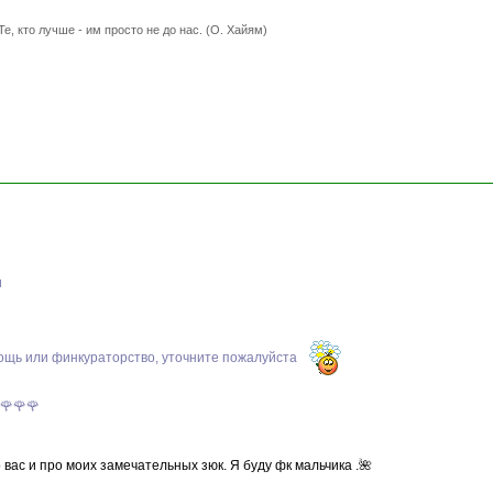
Те, кто лучше - им просто не до нас. (О. Хайям)
и
ощь или финкураторство, уточните пожалуйста
🌹🌹🌹
о вас и про моих замечательных зюк. Я буду фк мальчика .🌺