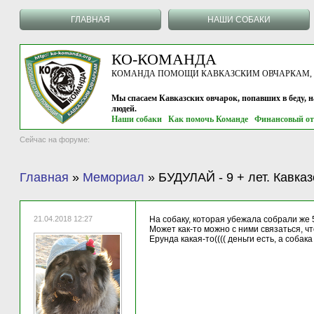
ГЛАВНАЯ
НАШИ СОБАКИ
КО-КОМАНДА
КОМАНДА ПОМОЩИ КАВКАЗСКИМ ОВЧАРКАМ, г.
Мы спасаем Кавказских овчарок, попавших в беду, 
людей.
Наши собаки
Как помочь Команде
Финансовый от
Сейчас на форуме:
Главная
»
Мемориал
»
БУДУЛАЙ - 9 + лет. Кавка
21.04.2018 12:27
На собаку, которая убежала собрали же 
Может как-то можно с ними связаться, ч
Ерунда какая-то(((( деньги есть, а собак