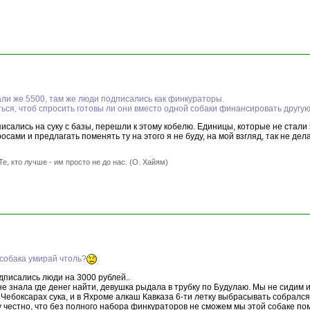
али же 5500, там же люди подписались как финкураторы.
ться, чтоб спросить готовы ли они вместо одной собаки финансировать другую
исались на суку с базы, перешли к этому кобелю. Единицы, которые не стали 
осами и предлагать поменять ту на этого я не буду, на мой взгляд, так не дел
Те, кто лучше - им просто не до нас. (О. Хайям)
а собака умирай чтоль?
дписались люди на 3000 рублей..
 не знала где денег найти, девушка рыдала в трубку по Будулаю. Мы не сидим 
ебоксарах сука, и в Яхроме алкаш Кавказа 6-ти летку выбрасывать собрался, 
 честно, что без полного набора финкураторов не сможем мы этой собаке помоч