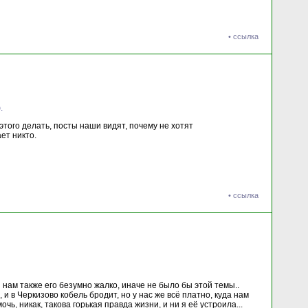
•
ссылка
.
этого делать, посты наши видят, почему не хотят
ает никто.
•
ссылка
и нам также его безумно жалко, иначе не было бы этой темы..
и в Черкизово кобель бродит, но у нас же всё платно, куда нам
ь, никак, такова горькая правда жизни, и ни я её устроила...