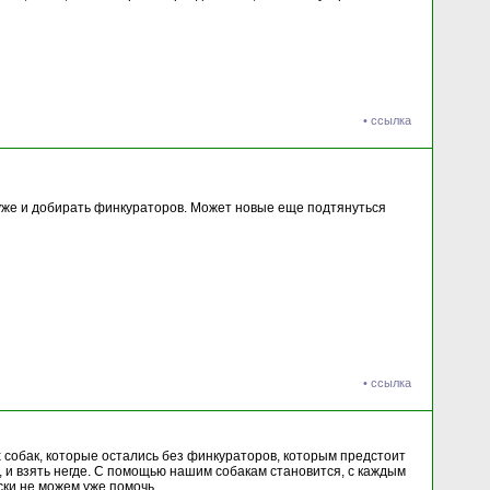
•
ссылка
е уже и добирать финкураторов. Может новые еще подтянуться
•
ссылка
 собак, которые остались без финкураторов, которым предстоит
, и взять негде. С помощью нашим собакам становится, с каждым
ки не можем уже помочь...