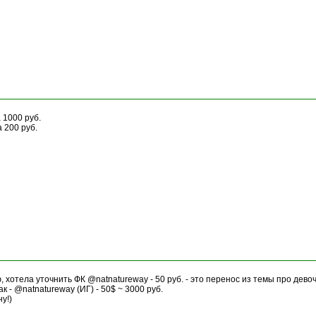
 1000 руб.
 200 руб.
ю, хотела уточнить ФК @natnatureway - 50 руб. - это перенос из темы про дево
к - @natnatureway (ИГ) - 50$ ~ 3000 руб.
у!)