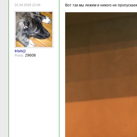
01.04.2019 22:04
Вот так мы лежим и никого не пропускае
Irish@
29608
Posts: