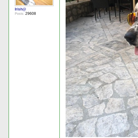
Irish@
29608
Posts: