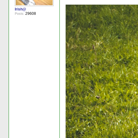
Irish@
29608
Posts: