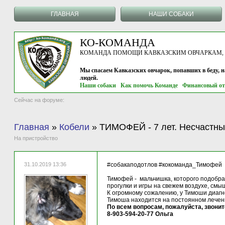
ГЛАВНАЯ
НАШИ СОБАКИ
КО-КОМАНДА
КОМАНДА ПОМОЩИ КАВКАЗСКИМ ОВЧАРКАМ, г.
Мы спасаем Кавказских овчарок, попавших в беду, 
людей.
Наши собаки
Как помочь Команде
Финансовый от
Сейчас на форуме:
Главная
»
Кобели
»
ТИМОФЕЙ - 7 лет. Несчастн
На пристройство
31.10.2019 13:36
#собакаподотлов #кокоманда_Тимофей
Тимофей - мальчишка, которого подобрал
прогулки и игры на свежем воздухе, смы
К огромному сожалению, у Тимоши диаг
Тимоша находится на постоянном лечен
По всем вопросам, пожалуйста, звонит
8-903-594-20-77 Ольга