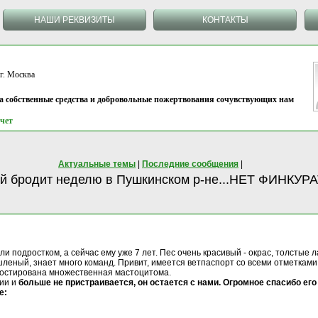
НАШИ РЕКВИЗИТЫ
КОНТАКТЫ
 Москва
на собственные средства и добровольные пожертвования сочувствующих нам
чет
Актуальные темы
|
Последние сообщения
|
ый бродит неделю в Пушкинском р-не...НЕТ ФИНКУР
и подростком, а сейчас ему уже 7 лет. Пес очень красивый - окрас, толстые 
шленый, знает много команд. Привит, имеется ветпаспорт со всеми отметками
ностирована множественная мастоцитома.
ии и
больше не пристраивается, он остается с нами. Огромное спасибо ег
е: