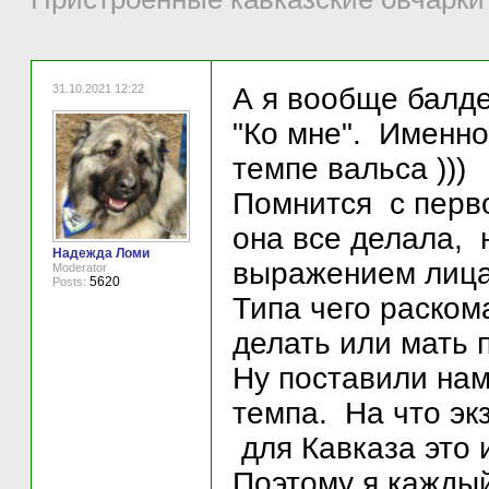
31.10.2021 12:22
А я вообще балд
"Ко мне". Именно
темпе вальса )))
Помнится с перв
она все делала, 
Надежда Ломи
выражением лица 
Moderator
5620
Posts:
Типа чего раско
делать или мать 
Ну поставили нам
темпа. На что эк
для Кавказа это и
Поэтому я каждый