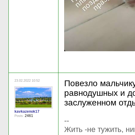
23.02.2022 10:52
Повезло мальчику
равнодушных и д
заслуженном отды
kavkazenok17
2461
Posts:
--
Жить -не тужить, ни