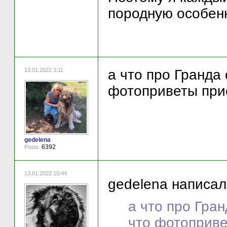
породную особенн
13.01.2022 3:11
а что про Гранда
фотоприветы при
gedelena
6392
Posts:
13.01.2022 10:44
gedelena написал(
а что про Гра
что фотоприве