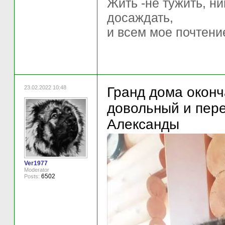
Жить -не тужить, ни
досаждать,
и всем мое почтени
23.02.2022 10:48
Гранд дома оконч
довольный и пере
Александы
Ver1977
Moderator
6502
Posts: