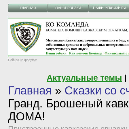
ГЛАВНАЯ
НАШИ СОБАКИ
НАШИ РЕКВИЗИТЫ
КО-КОМАНДА
КОМАНДА ПОМОЩИ КАВКАЗСКИМ ОВЧАРКАМ, г.
Мы спасаем Кавказских овчарок, попавших в беду, н
собственные средства и добровольные пожертвовани
сочувствующих нам людей.
Наши собаки
Как помочь Команде
Финансовый от
Сейчас на форуме:
Актуальные темы
|
Главная
»
Сказки со 
Гранд. Брошеный кавка
ДОМА!
Пристроенные кавказские овчарки