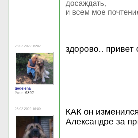
досаждать,
и всем мое почтени
23.02.2022 15:02
здорово.. привет 
gedelena
6392
Posts:
23.02.2022 16:00
КАК он изменился
Александре за пр