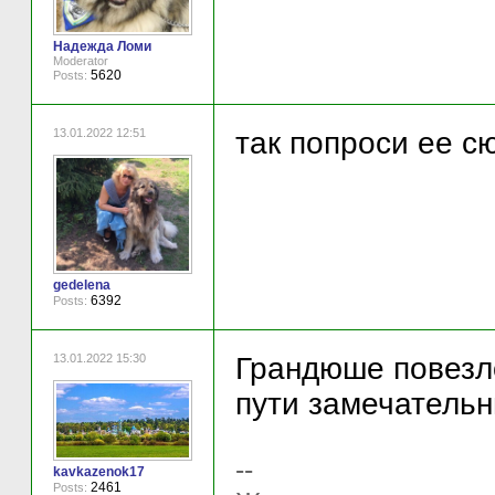
Надежда Ломи
Moderator
5620
Posts:
13.01.2022 12:51
так попроси ее с
gedelena
6392
Posts:
13.01.2022 15:30
Грандюше повезл
пути замечательн
--
kavkazenok17
2461
Posts: