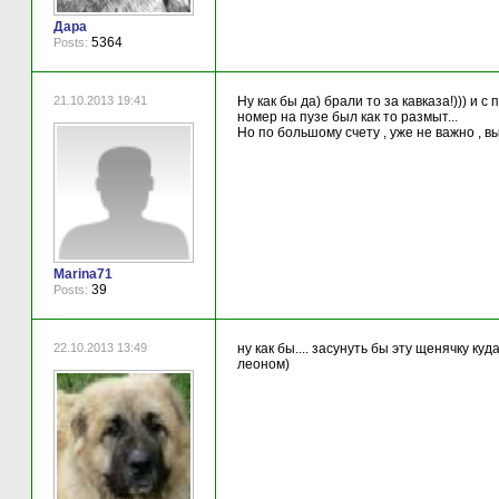
Дара
5364
Posts:
21.10.2013 19:41
Ну как бы да) брали то за кавказа!))) и 
номер на пузе был как то размыт...
Но по большому счету , уже не важно , 
Marina71
39
Posts:
22.10.2013 13:49
ну как бы.... засунуть бы эту щенячку ку
леоном)