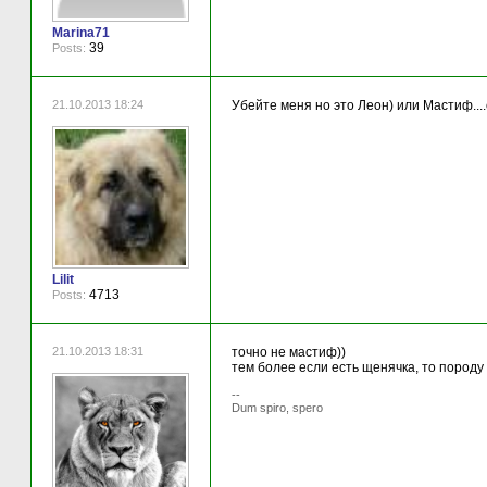
Marina71
39
Posts:
21.10.2013 18:24
Убейте меня но это Леон) или Мастиф....
Lilit
4713
Posts:
21.10.2013 18:31
точно не мастиф))
тем более если есть щенячка, то породу 
--
Dum spiro, spero