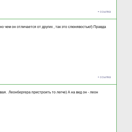
•
ссылка
енно чем он отличается от других , так это слюнявостью!) Правда
•
ссылка
левая. Леонбергера пристроить то легче) А на вид он - леон