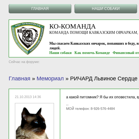
ГЛАВНАЯ
НАШИ СОБАКИ
КО-КОМАНДА
КОМАНДА ПОМОЩИ КАВКАЗСКИМ ОВЧАРКАМ, г.
Мы спасаем Кавказских овчарок, попавших в беду, 
людей.
Наши собаки
Как помочь Команде
Финансовый от
Сейчас на форуме:
Главная
»
Мемориал
»
РИЧАРД Львиное Сердце -
21.10.2013 14:36
а какой питомник? Я бы их оповестила, в
--
МОЙ телефон: 8-926-576-4484