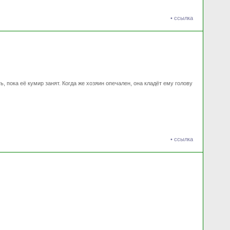
•
ссылка
, пока её кумир занят. Когда же хозяин опечален, она кладёт ему голову
•
ссылка