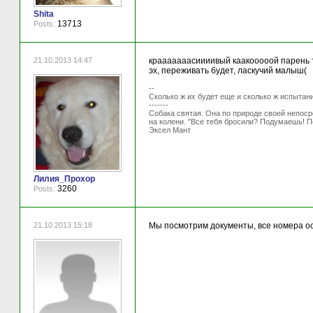
Shita
13713
Posts:
21.10.2013 14:47
крааааааасиииивый каакооооой парень то
эх, переживать будет, ласкучий малыш(
--
Сколько ж их будет еще и сколько ж испытан
-------
Собака святая. Она по природе своей непосре
на колени. "Все тебя бросили? Подумаешь! П
Эксел Мант
Лилия_Прохор
3260
Posts:
21.10.2013 15:18
Мы посмотрим документы, все номера ос