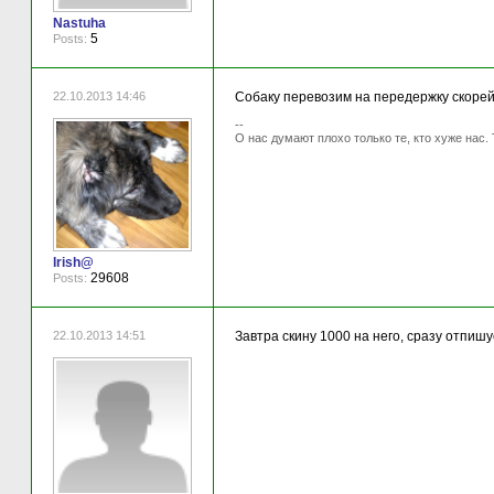
Nastuha
5
Posts:
22.10.2013 14:46
Собаку перевозим на передержку скорей 
--
О нас думают плохо только те, кто хуже нас. 
Irish@
29608
Posts:
22.10.2013 14:51
Завтра скину 1000 на него, сразу отпишус