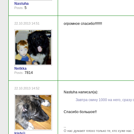
Nastuha
5
Posts:
22.10.2013 14:51
огромное спасибо!!!!!!!!
Netkka
7814
Posts:
22.10.2013 14:52
Nastuha написал(а):
Завтра скину 1000 на него, сразу 
Спасибо большое!!
--
О нас думают плохо только те, кто хуже нас. 
Irish@