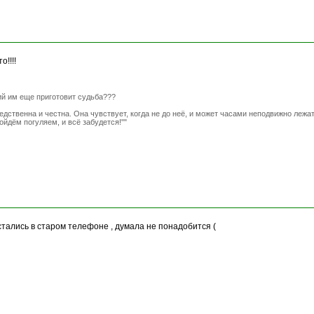
!!!!
ий им еще приготовит судьба???
дственна и честна. Она чувствует, когда не до неё, и может часами неподвижно лежать
ойдём погуляем, и всё забудется!""
тались в старом телефоне , думала не понадобится (