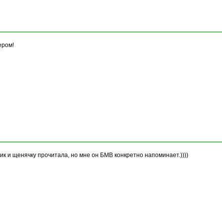
ером!
к и щенячку прочитала, но мне он БМВ конкретно напоминает.))))