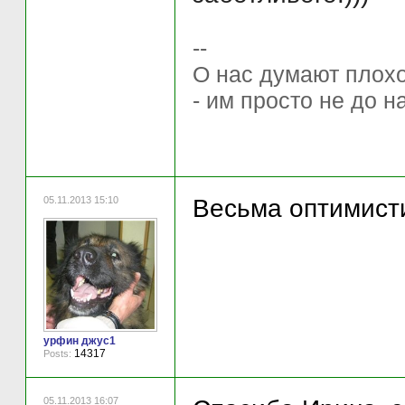
--
О нас думают плохо 
- им просто не до н
05.11.2013 15:10
Весьма оптимисти
урфин джус1
14317
Posts:
05.11.2013 16:07