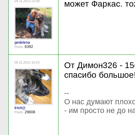
04.11.2013 22:09
может Фаркас. тож
gedelena
6392
Posts:
05.11.2013 10:53
От Димон326 - 15
спасибо большое!
--
О нас думают плохо 
Irish@
- им просто не до н
29608
Posts: