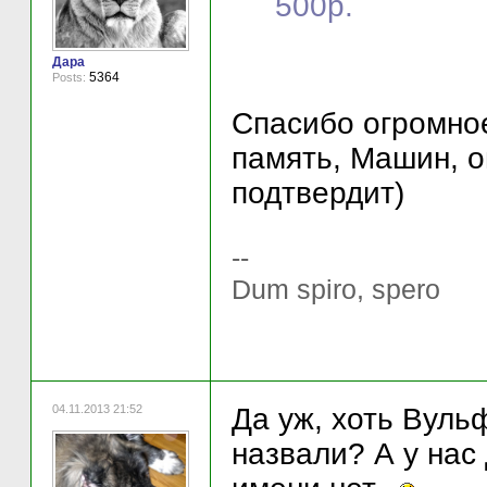
500р.
Дара
5364
Posts:
Спасибо огромное
память, Машин, о
подтвердит)
--
Dum spiro, spero
04.11.2013 21:52
Да уж, хоть Вуль
назвали? А у нас