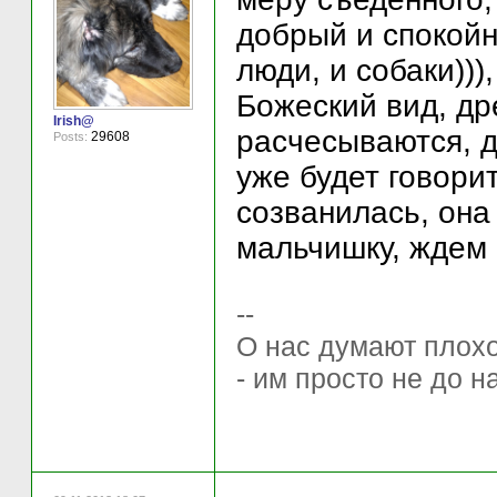
добрый и спокойн
люди, и собаки)))
Божеский вид, др
Irish@
расчесываются, д
29608
Posts:
уже будет говори
созванилась, она
мальчишку, ждем 
--
О нас думают плохо 
- им просто не до н