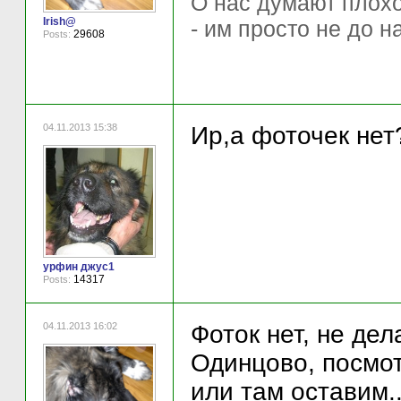
О нас думают плохо 
Irish@
- им просто не до н
29608
Posts:
04.11.2013 15:38
Ир,а фоточек нет
урфин джус1
14317
Posts:
04.11.2013 16:02
Фоток нет, не дел
Одинцово, посмот
или там оставим..