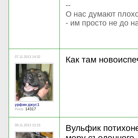
--
О нас думают плохо 
- им просто не до н
07.11.2013 14:32
Как там новоисп
урфин джус1
14317
Posts:
09.11.2013 13:15
Вульфик потихоне
меру съеденного,