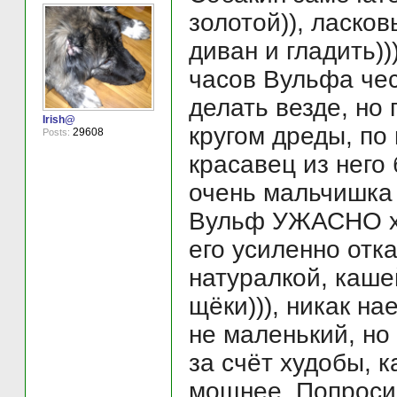
золотой)), ласков
диван и гладить))
часов Вульфа чес
делать везде, но 
Irish@
кругом дреды, по
29608
Posts:
красавец из него 
очень мальчишка
Вульф УЖАСНО ху
его усиленно отк
натуралкой, каше
щёки))), никак на
не маленький, но
за счёт худобы, к
мощнее. Попроси