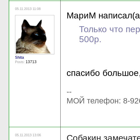
05.11.2013 11:08
МариМ написал(а
Только что пе
500р.
Shita
13713
Posts:
спасибо большое
--
МОЙ телефон: 8-92
05.11.2013 13:06
Собакин замечате