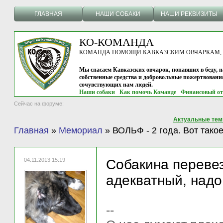
ГЛАВНАЯ
НАШИ СОБАКИ
НАШИ РЕКВИЗИТЫ
КО-КОМАНДА
КОМАНДА ПОМОЩИ КАВКАЗСКИМ ОВЧАРКАМ, г.
Мы спасаем Кавказских овчарок, попавших в беду, н
собственные средства и добровольные пожертвовани
сочувствующих нам людей.
Наши собаки
Как помочь Команде
Финансовый от
Сейчас на форуме:
Актуальные те
Главная
»
Мемориал
»
ВОЛЬФ - 2 года. Вот тако
04.11.2013 15:19
Собакина перевез
адекватный, надо
--