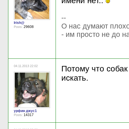
имени нет..
--
Irish@
О нас думают плохо 
29608
Posts:
- им просто не до н
04.11.2013 22:02
Потому что собак
искать.
урфин джус1
14317
Posts: