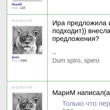
МариМ
118
Posts:
04.11.2013 21:39
Ира предложила 
подходит)) внесл
предложения?
--
Дара
Dum spiro, spero
5364
Posts:
04.11.2013 21:40
МариМ написал(а
Только что пе