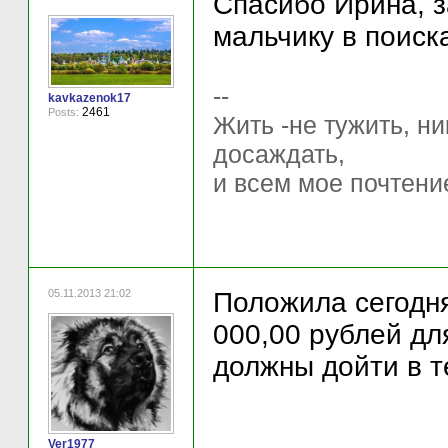
Спасибо Ирина, з
мальчику в поиска
--
kavkazenok17
2461
Posts:
Жить -не тужить, ни
досаждать,
и всем мое почтени
05.11.2013 21:02
Положила сегодня
000,00 рублей дл
должны дойти в т
Ver1977