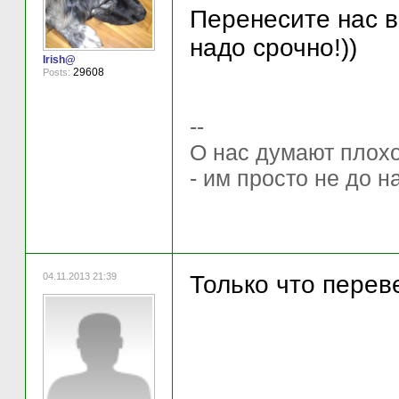
Перенесите нас в
надо срочно!))
Irish@
29608
Posts:
--
О нас думают плохо 
- им просто не до н
04.11.2013 21:39
Только что перев