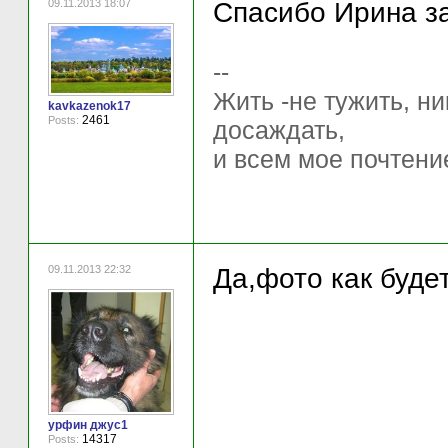
09.11.2013 18:07
Спасибо Ирина з
--
Жить -не тужить, ни
kavkazenok17
2461
Posts:
досаждать,
и всем мое почтени
09.11.2013 22:32
Да,фото как буде
урфин джус1
14317
Posts: