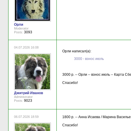
Орли
Moderator
3093
Posts:
04.07.2026 16:08
Орли написал(а):
3000 - взнос июль
3000 р. -- Орли -- взнос июль -- Карта С
Спасибо!
Дмитрий Иванов
Administrator
9023
Posts:
06.07.2026 18:59
1800 р. -- Анна Исаева / Марина Василь
Спасибо!